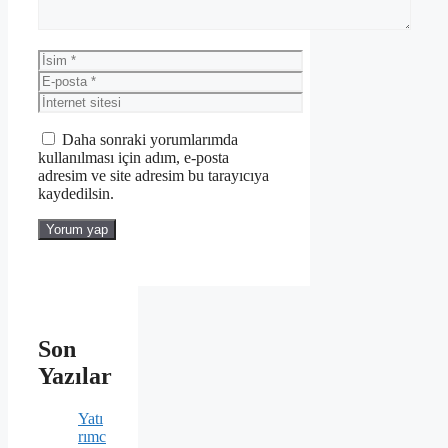
İsim
E-
posta
İnternet
sitesi
Daha sonraki yorumlarımda
kullanılması için adım, e-posta
adresim ve site adresim bu tarayıcıya
kaydedilsin.
Son
Yazılar
Yatı
rımc