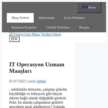
İçeriğe
Menu
atla
Maaş Verileri
Hakkımızda
Çerez Politikası
Kullanım Koşulları
Gizlilik Politikası
İletişim
Menü
IT Operasyon Uzmanı
Maaşları
01/07/2025
yazar
admin
, sektördeki deneyim, çalışılan şirketin
büyüklüğü ve lokasyon gibi birçok
etkene bağlı olarak değişiklik gösterir.
Peki, bu alanda çalışanların gelirleri
gerçekten nasıl şekilleniyor? Aslında,