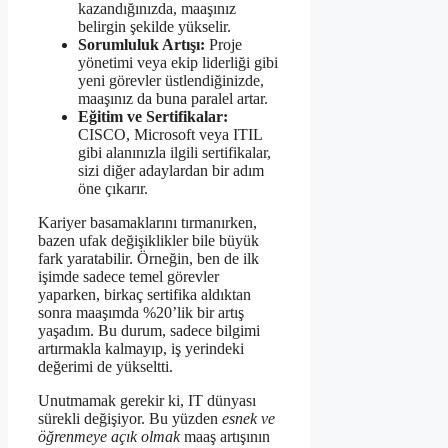
kazandığınızda, maaşınız
belirgin şekilde yükselir.
Sorumluluk Artışı:
Proje
yönetimi veya ekip liderliği gibi
yeni görevler üstlendiğinizde,
maaşınız da buna paralel artar.
Eğitim ve Sertifikalar:
CISCO, Microsoft veya ITIL
gibi alanınızla ilgili sertifikalar,
sizi diğer adaylardan bir adım
öne çıkarır.
Kariyer basamaklarını tırmanırken,
bazen ufak değişiklikler bile büyük
fark yaratabilir. Örneğin, ben de ilk
işimde sadece temel görevler
yaparken, birkaç sertifika aldıktan
sonra maaşımda %20’lik bir artış
yaşadım. Bu durum, sadece bilgimi
artırmakla kalmayıp, iş yerindeki
değerimi de yükseltti.
Unutmamak gerekir ki, IT dünyası
sürekli değişiyor. Bu yüzden
esnek ve
öğrenmeye açık olmak
maaş artışının