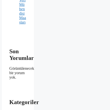
Veri
Mü
hen
disi
Maa
şları
Son
Yorumlar
Görüntülenecek
bir yorum
yok.
Kategoriler