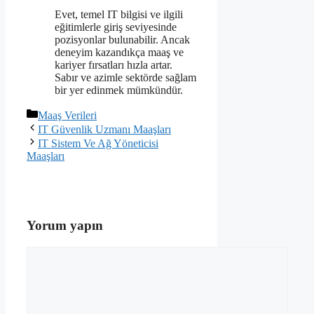
Evet, temel IT bilgisi ve ilgili
eğitimlerle giriş seviyesinde
pozisyonlar bulunabilir. Ancak
deneyim kazandıkça maaş ve
kariyer fırsatları hızla artar.
Sabır ve azimle sektörde sağlam
bir yer edinmek mümkündür.
Kategoriler
Maaş Verileri
IT Güvenlik Uzmanı Maaşları
IT Sistem Ve Ağ Yöneticisi
Maaşları
Yorum yapın
Yorum