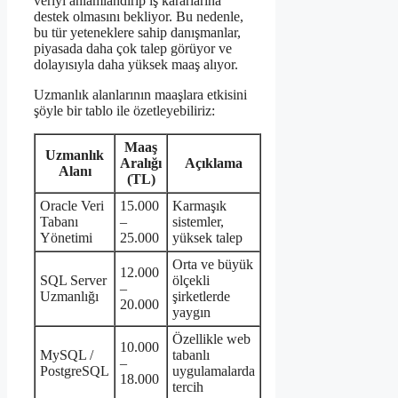
veriyi anlamlandırıp iş kararlarına
destek olmasını bekliyor. Bu nedenle,
bu tür yeteneklere sahip danışmanlar,
piyasada daha çok talep görüyor ve
dolayısıyla daha yüksek maaş alıyor.
Uzmanlık alanlarının maaşlara etkisini
şöyle bir tablo ile özetleyebiliriz:
Maaş
Uzmanlık
Aralığı
Açıklama
Alanı
(TL)
Oracle Veri
15.000
Karmaşık
Tabanı
–
sistemler,
Yönetimi
25.000
yüksek talep
Orta ve büyük
12.000
SQL Server
ölçekli
–
Uzmanlığı
şirketlerde
20.000
yaygın
Özellikle web
10.000
MySQL /
tabanlı
–
PostgreSQL
uygulamalarda
18.000
tercih