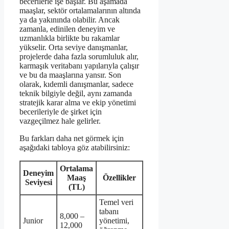
becerilerle işe başlar. Bu aşamada
maaşlar, sektör ortalamalarının altında
ya da yakınında olabilir. Ancak
zamanla, edinilen deneyim ve
uzmanlıkla birlikte bu rakamlar
yükselir. Orta seviye danışmanlar,
projelerde daha fazla sorumluluk alır,
karmaşık veritabanı yapılarıyla çalışır
ve bu da maaşlarına yansır. Son
olarak, kıdemli danışmanlar, sadece
teknik bilgiyle değil, aynı zamanda
stratejik karar alma ve ekip yönetimi
becerileriyle de şirket için
vazgeçilmez hale gelirler.
Bu farkları daha net görmek için
aşağıdaki tabloya göz atabilirsiniz:
Ortalama
Deneyim
Maaş
Özellikler
Seviyesi
(TL)
Temel veri
tabanı
8,000 –
Junior
yönetimi,
12,000