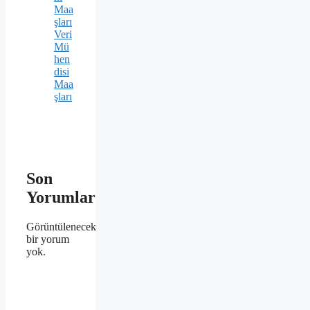
Maa
şları
Veri
Mü
hen
disi
Maa
şları
Son
Yorumlar
Görüntülenecek
bir yorum
yok.