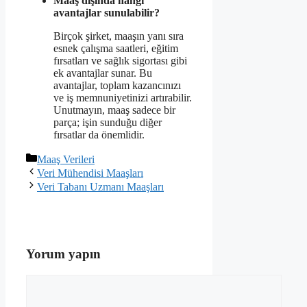
Maaş dışında hangi
avantajlar sunulabilir?
Birçok şirket, maaşın yanı sıra
esnek çalışma saatleri, eğitim
fırsatları ve sağlık sigortası gibi
ek avantajlar sunar. Bu
avantajlar, toplam kazancınızı
ve iş memnuniyetinizi artırabilir.
Unutmayın, maaş sadece bir
parça; işin sunduğu diğer
fırsatlar da önemlidir.
Kategoriler
Maaş Verileri
Veri Mühendisi Maaşları
Veri Tabanı Uzmanı Maaşları
Yorum yapın
Yorum