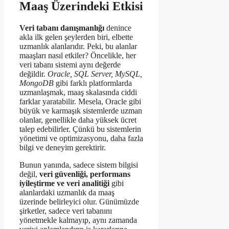
Maaş Üzerindeki Etkisi
Veri tabanı danışmanlığı
denince
akla ilk gelen şeylerden biri, elbette
uzmanlık alanlarıdır. Peki, bu alanlar
maaşları nasıl etkiler? Öncelikle, her
veri tabanı sistemi aynı değerde
değildir.
Oracle, SQL Server, MySQL,
MongoDB
gibi farklı platformlarda
uzmanlaşmak, maaş skalasında ciddi
farklar yaratabilir. Mesela, Oracle gibi
büyük ve karmaşık sistemlerde uzman
olanlar, genellikle daha yüksek ücret
talep edebilirler. Çünkü bu sistemlerin
yönetimi ve optimizasyonu, daha fazla
bilgi ve deneyim gerektirir.
Bunun yanında, sadece sistem bilgisi
değil,
veri güvenliği, performans
iyileştirme ve veri analitiği
gibi
alanlardaki uzmanlık da maaş
üzerinde belirleyici olur. Günümüzde
şirketler, sadece veri tabanını
yönetmekle kalmayıp, aynı zamanda