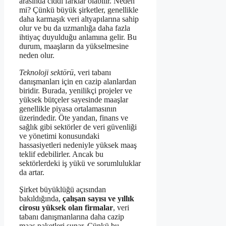
arasında ciddi farklar olabilir. Neden
mi? Çünkü büyük şirketler, genellikle
daha karmaşık veri altyapılarına sahip
olur ve bu da uzmanlığa daha fazla
ihtiyaç duyulduğu anlamına gelir. Bu
durum, maaşların da yükselmesine
neden olur.
Teknoloji sektörü
, veri tabanı
danışmanları için en cazip alanlardan
biridir. Burada, yenilikçi projeler ve
yüksek bütçeler sayesinde maaşlar
genellikle piyasa ortalamasının
üzerindedir. Öte yandan, finans ve
sağlık gibi sektörler de veri güvenliği
ve yönetimi konusundaki
hassasiyetleri nedeniyle yüksek maaş
teklif edebilirler. Ancak bu
sektörlerdeki iş yükü ve sorumluluklar
da artar.
Şirket büyüklüğü açısından
bakıldığında,
çalışan sayısı ve yıllık
cirosu yüksek olan firmalar
, veri
tabanı danışmanlarına daha cazip
maaş paketleri sunar. Çünkü bu