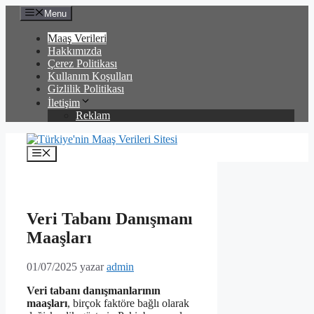
İçeriğe
Menu
atla
Maaş Verileri
Hakkımızda
Çerez Politikası
Kullanım Koşulları
Gizlilik Politikası
İletişim
Reklam
Menü
Veri Tabanı Danışmanı
Maaşları
01/07/2025
yazar
admin
Veri tabanı danışmanlarının
maaşları
, birçok faktöre bağlı olarak