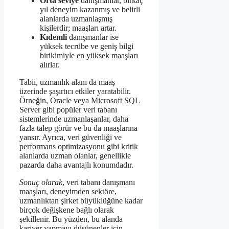
Orta seviye
danışmanlar, birkaç
yıl deneyim kazanmış ve belirli
alanlarda uzmanlaşmış
kişilerdir; maaşları artar.
Kıdemli
danışmanlar ise
yüksek tecrübe ve geniş bilgi
birikimiyle en yüksek maaşları
alırlar.
Tabii, uzmanlık alanı da maaş
üzerinde şaşırtıcı etkiler yaratabilir.
Örneğin, Oracle veya Microsoft SQL
Server gibi popüler veri tabanı
sistemlerinde uzmanlaşanlar, daha
fazla talep görür ve bu da maaşlarına
yansır. Ayrıca, veri güvenliği ve
performans optimizasyonu gibi kritik
alanlarda uzman olanlar, genellikle
pazarda daha avantajlı konumdadır.
Sonuç olarak
, veri tabanı danışmanı
maaşları, deneyimden sektöre,
uzmanlıktan şirket büyüklüğüne kadar
birçok değişkene bağlı olarak
şekillenir. Bu yüzden, bu alanda
kariyer yapmayı düşünenler için