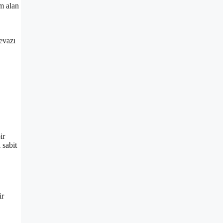
m alan
evazı
ir
 sabit
ir