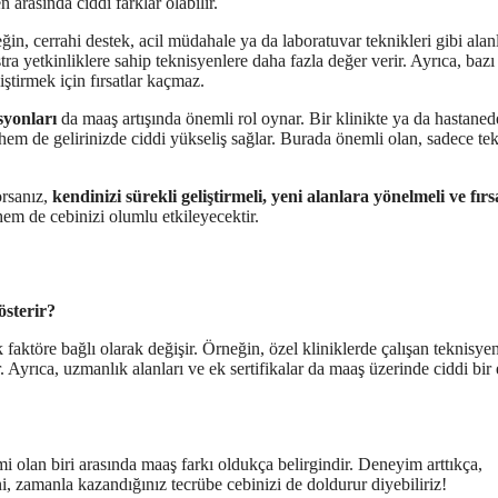
 arasında ciddi farklar olabilir.
ğin, cerrahi destek, acil müdahale ya da laboratuvar teknikleri gibi alan
tra yetkinliklere sahip teknisyenlere daha fazla değer verir. Ayrıca, bazı
iştirmek için fırsatlar kaçmaz.
syonları
da maaş artışında önemli rol oynar. Bir klinikte ya da hastaned
em de gelirinizde ciddi yükseliş sağlar. Burada önemli olan, sadece te
orsanız,
kendinizi sürekli geliştirmeli, yeni alanlara yönelmeli ve fırs
hem de cebinizi olumlu etkileyecektir.
österir?
faktöre bağlı olarak değişir. Örneğin, özel kliniklerde çalışan teknisyen
. Ayrıca, uzmanlık alanları ve ek sertifikalar da maaş üzerinde ciddi bir 
mi olan biri arasında maaş farkı oldukça belirgindir. Deneyim arttıkça,
, zamanla kazandığınız tecrübe cebinizi de doldurur diyebiliriz!