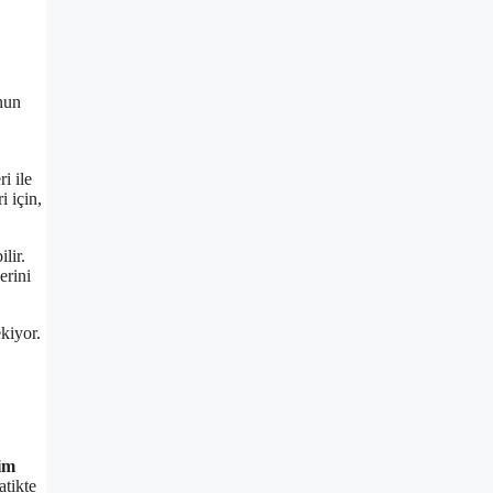
nun
i ile
i için,
lir.
erini
kiyor.
im
atikte