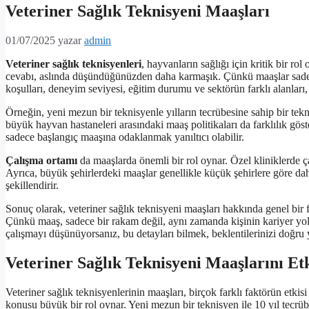
Veteriner Sağlık Teknisyeni Maaşları
01/07/2025
yazar
admin
Veteriner sağlık teknisyenleri
, hayvanların sağlığı için kritik bir ro
cevabı, aslında düşündüğünüzden daha karmaşık. Çünkü maaşlar sadece 
koşulları, deneyim seviyesi, eğitim durumu ve sektörün farklı alanları,
Örneğin, yeni mezun bir teknisyenle yılların tecrübesine sahip bir teknis
büyük hayvan hastaneleri arasındaki maaş politikaları da farklılık göst
sadece başlangıç maaşına odaklanmak yanıltıcı olabilir.
Çalışma ortamı
da maaşlarda önemli bir rol oynar. Özel kliniklerde çal
Ayrıca, büyük şehirlerdeki maaşlar genellikle küçük şehirlere göre daha
şekillendirir.
Sonuç olarak, veteriner sağlık teknisyeni maaşları hakkında genel bi
Çünkü maaş, sadece bir rakam değil, aynı zamanda kişinin kariyer yol
çalışmayı düşünüyorsanız, bu detayları bilmek, beklentilerinizi doğru
Veteriner Sağlık Teknisyeni Maaşlarını Et
Veteriner sağlık teknisyenlerinin maaşları, birçok farklı faktörün etkisi
konusu büyük bir rol oynar. Yeni mezun bir teknisyen ile 10 yıl tecrübe