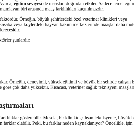
 Ayrıca,
eğitim seviyesi
de maaşları doğrudan etkiler. Sadece temel eğiti
amamlayan biri arasında maaş farklılıkları kaçınılmazdır.
aktördür. Örneğin, büyük şehirlerdeki özel veteriner klinikleri veya
k kasaba veya köylerdeki hayvan bakım merkezlerinde maaşlar daha müt
erecesidir.
törler şunlardır:
ıkar. Örneğin, deneyimli, yüksek eğitimli ve büyük bir şehirde çalışan b
 göre çok daha yüksektir. Kısacası, veteriner sağlık teknisyeni maaşları
aştırmaları
farklılıklar gösterebilir. Mesela, bir klinikte çalışan teknisyenle, büyük b
 farklar olabilir. Peki, bu farklar neden kaynaklanıyor? Öncelikle, işin