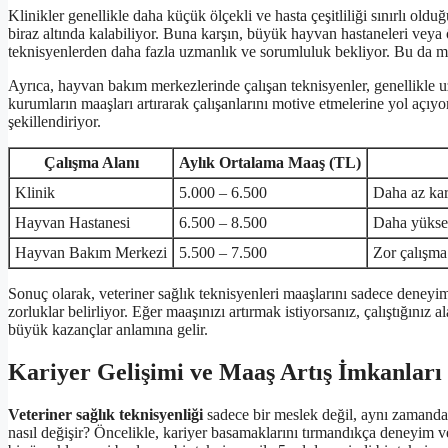
Klinikler genellikle daha küçük ölçekli ve hasta çeşitliliği sınırlı ol
biraz altında kalabiliyor. Buna karşın, büyük hayvan hastaneleri veya 
teknisyenlerden daha fazla uzmanlık ve sorumluluk bekliyor. Bu da m
Ayrıca, hayvan bakım merkezlerinde çalışan teknisyenler, genellikle uzu
kurumların maaşları artırarak çalışanlarını motive etmelerine yol açı
şekillendiriyor.
Çalışma Alanı
Aylık Ortalama Maaş (TL)
Klinik
5.000 – 6.500
Daha az kar
Hayvan Hastanesi
6.500 – 8.500
Daha yüksek
Hayvan Bakım Merkezi
5.500 – 7.500
Zor çalışma
Sonuç olarak, veteriner sağlık teknisyenleri maaşlarını sadece deneyiml
zorluklar belirliyor. Eğer maaşınızı artırmak istiyorsanız, çalıştığını
büyük kazançlar anlamına gelir.
Kariyer Gelişimi ve Maaş Artış İmkanları
Veteriner sağlık teknisyenliği
sadece bir meslek değil, aynı zamanda s
nasıl değişir? Öncelikle, kariyer basamaklarını tırmandıkça deneyim ve