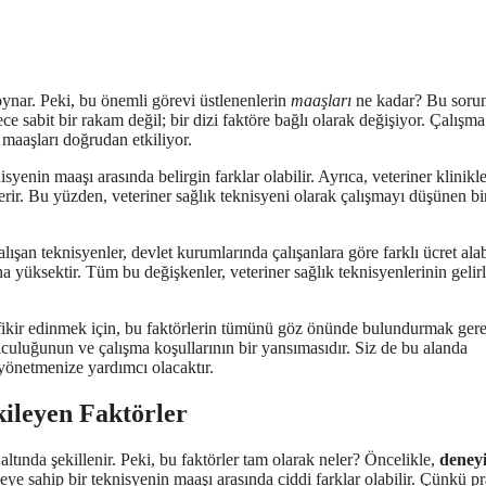
l oynar. Peki, bu önemli görevi üstlenenlerin
maaşları
ne kadar? Bu soru
sabit bir rakam değil; bir dizi faktöre bağlı olarak değişiyor. Çalışma
 maaşları doğrudan etkiliyor.
yenin maaşı arasında belirgin farklar olabilir. Ayrıca, veteriner klinikler
erir. Bu yüzden, veteriner sağlık teknisyeni olarak çalışmayı düşünen bir
ışan teknisyenler, devlet kurumlarında çalışanlara göre farklı ücret alabi
 yüksektir. Tüm bu değişkenler, veteriner sağlık teknisyenlerinin gelirl
r fikir edinmek için, bu faktörlerin tümünü göz önünde bulundurmak gere
culuğunun ve çalışma koşullarının bir yansımasıdır. Siz de bu alanda
 yönetmenize yardımcı olacaktır.
kileyen Faktörler
 altında şekillenir. Peki, bu faktörler tam olarak neler? Öncelikle,
deney
ye sahip bir teknisyenin maaşı arasında ciddi farklar olabilir. Çünkü pr