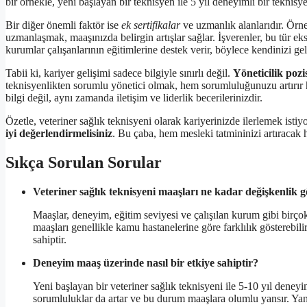
bir örnekle, yeni başlayan bir teknisyen ile 5 yıl deneyimli bir teknisyen
Bir diğer önemli faktör ise
ek sertifikalar
ve uzmanlık alanlarıdır. Örne
uzmanlaşmak, maaşınızda belirgin artışlar sağlar. İşverenler, bu tür eks
kurumlar çalışanlarının eğitimlerine destek verir, böylece kendinizi gel
Tabii ki, kariyer gelişimi sadece bilgiyle sınırlı değil.
Yöneticilik pozi
teknisyenlikten sorumlu yönetici olmak, hem sorumluluğunuzu artırır h
bilgi değil, aynı zamanda iletişim ve liderlik becerilerinizdir.
Özetle, veteriner sağlık teknisyeni olarak kariyerinizde ilerlemek istiy
iyi değerlendirmelisiniz
. Bu çaba, hem mesleki tatmininizi artıracak 
Sıkça Sorulan Sorular
Veteriner sağlık teknisyeni maaşları ne kadar değişkenlik g
Maaşlar, deneyim, eğitim seviyesi ve çalışılan kurum gibi birçok 
maaşları genellikle kamu hastanelerine göre farklılık gösterebilir
sahiptir.
Deneyim maaş üzerinde nasıl bir etkiye sahiptir?
Yeni başlayan bir veteriner sağlık teknisyeni ile 5-10 yıl deneyi
sorumluluklar da artar ve bu durum maaşlara olumlu yansır. Yani