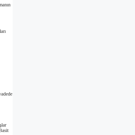
amanın
ları
 vadede
şlar
Basit