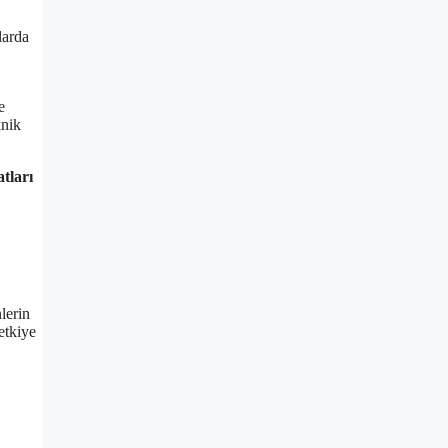
larda
e
knik
atları
lerin
etkiye