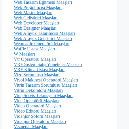
Web Tasarım Eğitmeni Maaşları
Web Programcısı Maaşları
Web Master Maaşları
Web Geliştirici Maaşları
Web Developer Maaşları
Web Designer Maaşları
Web Arayüz Tasarımcısı Maaşları
Web Arayüz Geliştirici Maaşları
Wearcadfe Operatörü Maaşları
Waffle Ustası Maaşları
W Maaşları
Vtr Operatörü Maaşları
VRF Sistem Satış Yöneticisi Maaşları
VRF Klima Ustası Maaşları
Vize Sorumlusu Maaşları
Viyol Makinesi Operatörü Maaşları
Vitrin Tasarım Sorumlusu Maaşları
Vitrin Dekoratörü Maaşları
Vinç Servis Teknisyeni Maaşları
Vinç Operatörü Maaşları
Video Operatörü Maaşları
Video Editörü Maaşları
Vidanjör Şoförü Maaşları
Vidanjör Operatörü Maaşları
Veznedar Maaşları