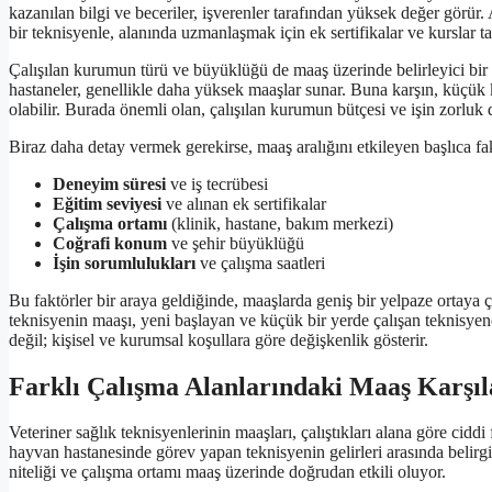
kazanılan bilgi ve beceriler, işverenler tarafından yüksek değer görür.
bir teknisyenle, alanında uzmanlaşmak için ek sertifikalar ve kurslar t
Çalışılan kurumun türü ve büyüklüğü de maaş üzerinde belirleyici bir f
hastaneler, genellikle daha yüksek maaşlar sunar. Buna karşın, küçü
olabilir. Burada önemli olan, çalışılan kurumun bütçesi ve işin zorluk d
Biraz daha detay vermek gerekirse, maaş aralığını etkileyen başlıca fak
Deneyim süresi
ve iş tecrübesi
Eğitim seviyesi
ve alınan ek sertifikalar
Çalışma ortamı
(klinik, hastane, bakım merkezi)
Coğrafi konum
ve şehir büyüklüğü
İşin sorumlulukları
ve çalışma saatleri
Bu faktörler bir araya geldiğinde, maaşlarda geniş bir yelpaze ortaya ç
teknisyenin maaşı, yeni başlayan ve küçük bir yerde çalışan teknisyene
değil; kişisel ve kurumsal koşullara göre değişkenlik gösterir.
Farklı Çalışma Alanlarındaki Maaş Karşıl
Veteriner sağlık teknisyenlerinin maaşları, çalıştıkları alana göre ciddi 
hayvan hastanesinde görev yapan teknisyenin gelirleri arasında belirgin
niteliği ve çalışma ortamı maaş üzerinde doğrudan etkili oluyor.