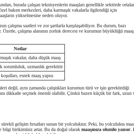
duğundan, burada çalışan teknisyenlerin maaşları genellikle sektörde ortal
özel bakım merkezleri, daha karmaşık vakalarla ilgilendiği için
aaşların yükselmesine neden oluyor.
n çalışma saatleri ve zor şartlarla karşılaşabiliyor. Bu durum, bazı
yor. Özetle, çalışma alanının zorluk derecesi ve kurumun büyüklüğü maaş
Notlar
maşık vakalar, daha düşük maaş
 sorumluluk, uzmanlık gerektirir
 koşulları, esnek maaş yapısı
eri değil, aynı zamanda çalıştıkları kurumun türü ve işin gerektirdiği
z alanı dikkatle seçmek önemli olabilir. Çünkü bazen küçük bir fark, uzun
ürekli gelişim fırsatları sunan bir yolculuktur. Peki, bu yolculukta maa
 bilgi birikiminiz artar. Bu da doğal olarak
maaşınıza olumlu yansır
. 