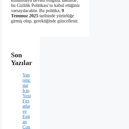
kullanmaya devam ettiğiniz takdirde,
bu Gizlilik Politikası’nı kabul ettiğiniz
varsayılacaktır. Bu politika,
9
Temmuz 2025
tarihinde yürürlüğe
girmiş olup, gerektiğinde güncellenir.
Son
Yazılar
Yatı
rımc
ılar
İçin
Yeni
Fırs
atlar
ve
Emt
an
Con