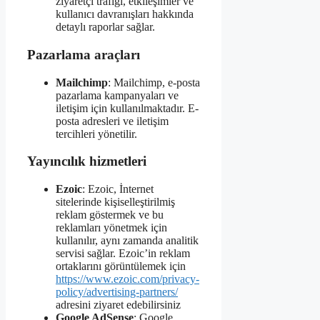
ziyaretçi trafiği, etkileşimler ve
kullanıcı davranışları hakkında
detaylı raporlar sağlar.
Pazarlama araçları
Mailchimp
: Mailchimp, e-posta
pazarlama kampanyaları ve
iletişim için kullanılmaktadır. E-
posta adresleri ve iletişim
tercihleri yönetilir.
Yayıncılık hizmetleri
Ezoic
: Ezoic, İnternet
sitelerinde kişiselleştirilmiş
reklam göstermek ve bu
reklamları yönetmek için
kullanılır, aynı zamanda analitik
servisi sağlar. Ezoic’in reklam
ortaklarını görüntülemek için
https://www.ezoic.com/privacy-
policy/advertising-partners/
adresini ziyaret edebilirsiniz
Google AdSense
: Google