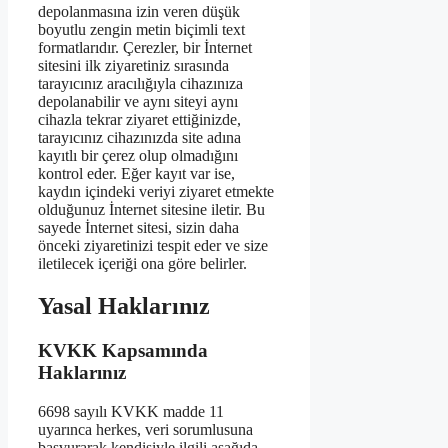
depolanmasına izin veren düşük
boyutlu zengin metin biçimli text
formatlarıdır. Çerezler, bir İnternet
sitesini ilk ziyaretiniz sırasında
tarayıcınız aracılığıyla cihazınıza
depolanabilir ve aynı siteyi aynı
cihazla tekrar ziyaret ettiğinizde,
tarayıcınız cihazınızda site adına
kayıtlı bir çerez olup olmadığını
kontrol eder. Eğer kayıt var ise,
kaydın içindeki veriyi ziyaret etmekte
olduğunuz İnternet sitesine iletir. Bu
sayede İnternet sitesi, sizin daha
önceki ziyaretinizi tespit eder ve size
iletilecek içeriği ona göre belirler.
Yasal Haklarınız
KVKK Kapsamında
Haklarınız
6698 sayılı KVKK madde 11
uyarınca herkes, veri sorumlusuna
başvurarak kendisiyle ilgili aşağıda