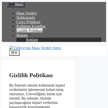
İçeriğe
Menu
atla
Maaş Verileri
Hakkımızda
Çerez Politikası
Kullanım Koşulları
Gizlilik Politikası
İletişim
Reklam
Menü
Gizlilik Politikası
Bu İnternet sitesini kullanarak kişisel
verilerinizin işlenmesini kabul etmiş
olursunuz. Güvenliğiniz bizim için
önemli. Bu sebeple, bizimle
paylaşacağınız kişisel verileriniz
hassasiyetle korunmaktadır.