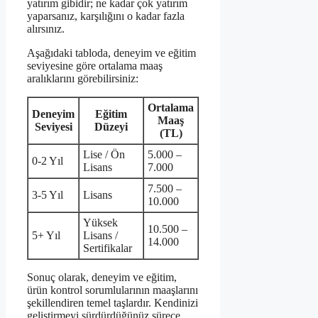
yatırım gibidir; ne kadar çok yatırım
yaparsanız, karşılığını o kadar fazla
alırsınız.
Aşağıdaki tabloda, deneyim ve eğitim
seviyesine göre ortalama maaş
aralıklarını görebilirsiniz:
Ortalama
Deneyim
Eğitim
Maaş
Seviyesi
Düzeyi
(TL)
Lise / Ön
5.000 –
0-2 Yıl
Lisans
7.000
7.500 –
3-5 Yıl
Lisans
10.000
Yüksek
10.500 –
5+ Yıl
Lisans /
14.000
Sertifikalar
Sonuç olarak, deneyim ve eğitim,
ürün kontrol sorumlularının maaşlarını
şekillendiren temel taşlardır. Kendinizi
geliştirmeyi sürdürdüğünüz sürece,