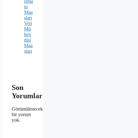
ışma
nı
Maa
şları
Veri
Mü
hen
disi
Maa
şları
Son
Yorumlar
Görüntülenecek
bir yorum
yok.