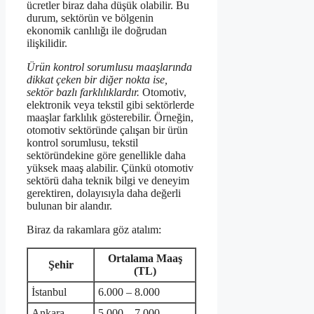
ücretler biraz daha düşük olabilir. Bu
durum, sektörün ve bölgenin
ekonomik canlılığı ile doğrudan
ilişkilidir.
Ürün kontrol sorumlusu maaşlarında
dikkat çeken bir diğer nokta ise,
sektör bazlı farklılıklardır.
Otomotiv,
elektronik veya tekstil gibi sektörlerde
maaşlar farklılık gösterebilir. Örneğin,
otomotiv sektöründe çalışan bir ürün
kontrol sorumlusu, tekstil
sektöründekine göre genellikle daha
yüksek maaş alabilir. Çünkü otomotiv
sektörü daha teknik bilgi ve deneyim
gerektiren, dolayısıyla daha değerli
bulunan bir alandır.
Biraz da rakamlara göz atalım:
Ortalama Maaş
Şehir
(TL)
İstanbul
6.000 – 8.000
Ankara
5.000 – 7.000