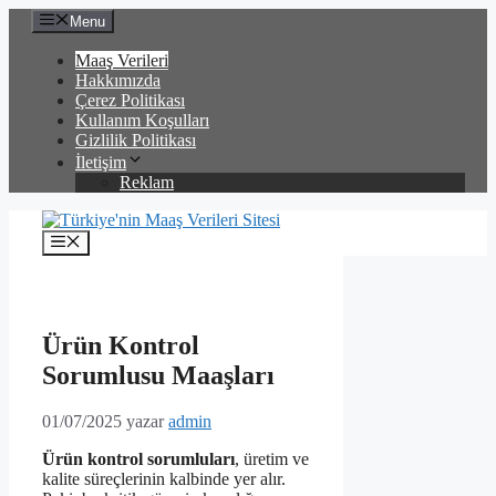
İçeriğe
Menu
atla
Maaş Verileri
Hakkımızda
Çerez Politikası
Kullanım Koşulları
Gizlilik Politikası
İletişim
Reklam
Menü
Ürün Kontrol
Sorumlusu Maaşları
01/07/2025
yazar
admin
Ürün kontrol sorumluları
, üretim ve
kalite süreçlerinin kalbinde yer alır.