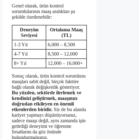
Genel olarak, ürün kontrol
sorumlularının maaş aralıkları şu
şekilde özetlenebilir:
Deneyim
Ortalama Maaş
Seviyesi
(TL)
1-3 Yıl
6,000 – 8,500
4-7 Yıl
8,500 – 12,000
8+ Yıl
12,000 – 16,000+
Sonuç olarak, ürün kontrol sorumlusu
maaşları sabit değil, birçok faktöre
bağlı olarak değişkenlik gösteriyor.
Bu yüzden, sektörde ilerlemek ve
kendinizi geliştirmek, maaşınızı
doğrudan etkileyen en önemli
etkenlerden biridir.
Siz de bu alanda
kariyer yapmayı düşünüyorsanız,
sadece maaşı değil, aynı zamanda işin
getirdiği deneyimi ve öğrenme
fırsatlarını da göz önünde
bulundurmalısınız.