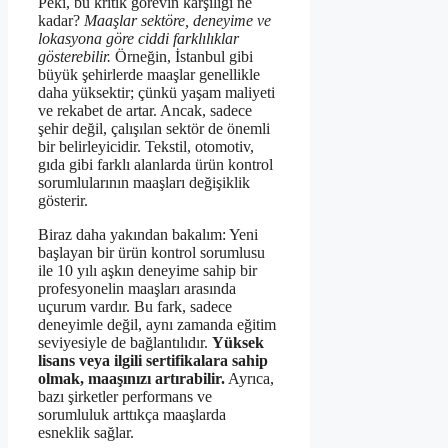
Peki, bu kritik görevin karşılığı ne
kadar?
Maaşlar sektöre, deneyime ve
lokasyona göre ciddi farklılıklar
gösterebilir.
Örneğin, İstanbul gibi
büyük şehirlerde maaşlar genellikle
daha yüksektir; çünkü yaşam maliyeti
ve rekabet de artar. Ancak, sadece
şehir değil, çalışılan sektör de önemli
bir belirleyicidir. Tekstil, otomotiv,
gıda gibi farklı alanlarda ürün kontrol
sorumlularının maaşları değişiklik
gösterir.
Biraz daha yakından bakalım: Yeni
başlayan bir ürün kontrol sorumlusu
ile 10 yılı aşkın deneyime sahip bir
profesyonelin maaşları arasında
uçurum vardır. Bu fark, sadece
deneyimle değil, aynı zamanda eğitim
seviyesiyle de bağlantılıdır.
Yüksek
lisans veya ilgili sertifikalara sahip
olmak, maaşınızı artırabilir.
Ayrıca,
bazı şirketler performans ve
sorumluluk arttıkça maaşlarda
esneklik sağlar.