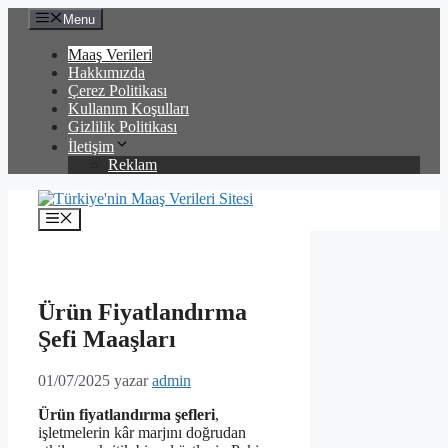
İçeriğe
Menu
atla
Maaş Verileri
Hakkımızda
Çerez Politikası
Kullanım Koşulları
Gizlilik Politikası
İletişim
Reklam
Menü
Ürün Fiyatlandırma
Şefi Maaşları
01/07/2025
yazar
admin
Ürün fiyatlandırma şefleri
,
işletmelerin kâr marjını doğrudan