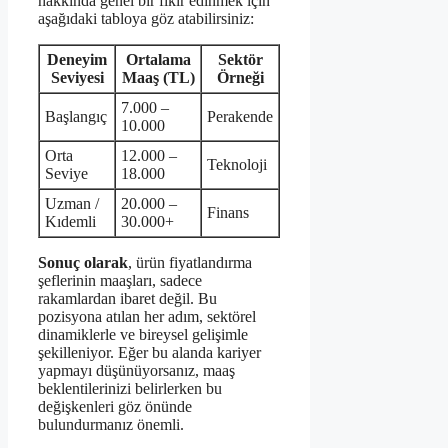
hakkında genel bir fikir edinmek için
aşağıdaki tabloya göz atabilirsiniz:
Deneyim
Ortalama
Sektör
Seviyesi
Maaş (TL)
Örneği
7.000 –
Başlangıç
Perakende
10.000
Orta
12.000 –
Teknoloji
Seviye
18.000
Uzman /
20.000 –
Finans
Kıdemli
30.000+
Sonuç olarak
, ürün fiyatlandırma
şeflerinin maaşları, sadece
rakamlardan ibaret değil. Bu
pozisyona atılan her adım, sektörel
dinamiklerle ve bireysel gelişimle
şekilleniyor. Eğer bu alanda kariyer
yapmayı düşünüyorsanız, maaş
beklentilerinizi belirlerken bu
değişkenleri göz önünde
bulundurmanız önemli.