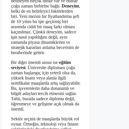
belirleyen birçok unsur var ve bunlar
çoğu zaman birbirine bağlı.
Deneyim
,
belki de en belirleyici faktörlerden
biri. Yeni mezun bir fiyatlandırma şefi
ile 10 yılını bu işte geçirmiş biri
arasında ciddi bir maaş farkı olması
kaçınılmaz. Çünkü deneyim, sadece
işin nasıl yapıldığını değil, aynı
zamanda piyasa dinamiklerini ve
stratejik kararları anlama becerisini de
beraberinde getirir.
Bir diğer önemli unsur ise
eğitim
seviyesi
. Üniversite diploması çoğu
zaman başlangıç için yeterli olsa da,
yüksek lisans veya alanla ilgili
sertifikalar maaşlarda artış sağlayabilir.
Bu, işverenlerin daha donanımlı ve
bilgili adayları tercih etmesini sağlar.
Tabii, burada sadece diploma değil,
öğrenmeye ve gelişime açık olmak da
önemli.
Sektör seçimi de maaşlarda büyük rol
oynar. Örneğin, teknoloji veya finans