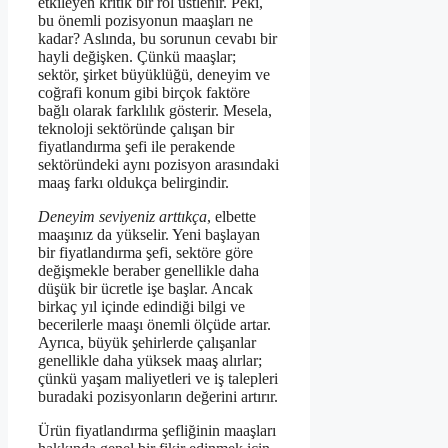
etkileyen kritik bir rol üstlenir. Peki,
bu önemli pozisyonun maaşları ne
kadar? Aslında, bu sorunun cevabı bir
hayli değişken. Çünkü maaşlar;
sektör, şirket büyüklüğü, deneyim ve
coğrafi konum gibi birçok faktöre
bağlı olarak farklılık gösterir. Mesela,
teknoloji sektöründe çalışan bir
fiyatlandırma şefi ile perakende
sektöründeki aynı pozisyon arasındaki
maaş farkı oldukça belirgindir.
Deneyim seviyeniz arttıkça
, elbette
maaşınız da yükselir. Yeni başlayan
bir fiyatlandırma şefi, sektöre göre
değişmekle beraber genellikle daha
düşük bir ücretle işe başlar. Ancak
birkaç yıl içinde edindiği bilgi ve
becerilerle maaşı önemli ölçüde artar.
Ayrıca, büyük şehirlerde çalışanlar
genellikle daha yüksek maaş alırlar;
çünkü yaşam maliyetleri ve iş talepleri
buradaki pozisyonların değerini artırır.
Ürün fiyatlandırma şefliğinin maaşları