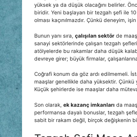
yüksek ya da düşük olacağını belirler. Önc
biridir. Yeni başlayan bir tezgah şefi ile 1
olması kaçınılmazdır. Çünkü deneyim, işin k
Bunun yanı sıra,
çalışılan sektör
de maaşl
sanayi sektörlerinde çalışan tezgah şefler
atölyelerde bu rakamlar daha düşük kalabi
devreye girer; büyük firmalar, çalışanların
Coğrafi konum da göz ardı edilmemeli. İst
maaşlar genellikle daha yüksektir. Çünkü y
Küçük şehirlerde ise maaşlar daha mütevaz
Son olarak,
ek kazanç imkanları
da maaş 
performansa dayalı bonuslar, tezgah şefleri
sabit bir rakam değil, birçok değişkenin b