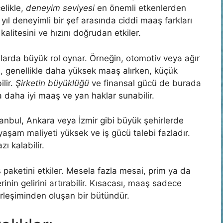
elikle,
deneyim seviyesi
en önemli etkenlerden
0 yıl deneyimli bir şef arasında ciddi maaş farkları
alitesini ve hızını doğrudan etkiler.
arda büyük rol oynar. Örneğin, otomotiv veya ağır
i, genellikle daha yüksek maaş alırken, küçük
lir.
Şirketin büyüklüğü
ve finansal gücü de burada
a daha iyi maaş ve yan haklar sunabilir.
anbul, Ankara veya İzmir gibi büyük şehirlerde
aşam maliyeti yüksek ve iş gücü talebi fazladır.
ı kalabilir.
paketini etkiler. Mesela fazla mesai, prim ya da
nin gelirini artırabilir. Kısacası, maaş sadece
irleşiminden oluşan bir bütündür.