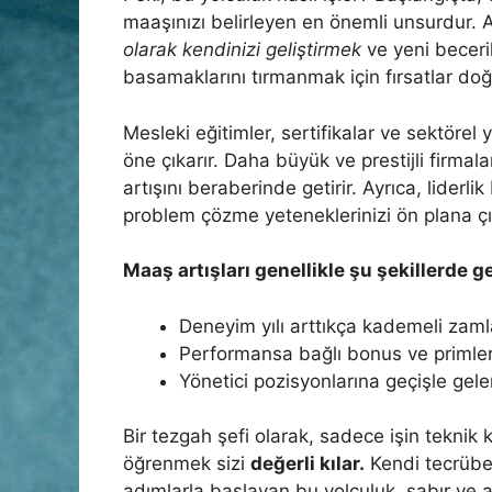
maaşınızı belirleyen en önemli unsurdur.
olarak kendinizi geliştirmek
ve yeni beceril
basamaklarını tırmanmak için fırsatlar doğ
Mesleki eğitimler, sertifikalar ve sektörel 
öne çıkarır. Daha büyük ve prestijli firma
artışını beraberinde getirir. Ayrıca, liderli
problem çözme yeteneklerinizi ön plana çık
Maaş artışları genellikle şu şekillerde g
Deneyim yılı arttıkça kademeli zaml
Performansa bağlı bonus ve primle
Yönetici pozisyonlarına geçişle ge
Bir tezgah şefi olarak, sadece işin teknik
öğrenmek sizi
değerli kılar.
Kendi tecrübem
adımlarla başlayan bu yolculuk, sabır ve