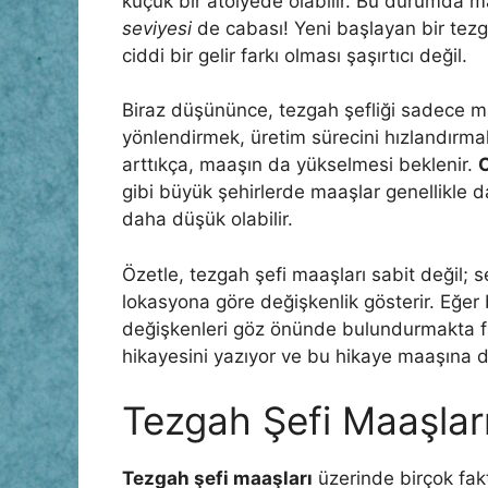
küçük bir atölyede olabilir. Bu durumda m
seviyesi
de cabası! Yeni başlayan bir tezgah
ciddi bir gelir farkı olması şaşırtıcı değil.
Biraz düşününce, tezgah şefliği sadece m
yönlendirmek, üretim sürecini hızlandırm
arttıkça, maaşın da yükselmesi beklenir.
gibi büyük şehirlerde maaşlar genellikle 
daha düşük olabilir.
Özetle, tezgah şefi maaşları sabit değil; 
lokasyona göre değişkenlik gösterir. Eğe
değişkenleri göz önünde bulundurmakta fa
hikayesini yazıyor ve bu hikaye maaşına d
Tezgah Şefi Maaşları
Tezgah şefi maaşları
üzerinde birçok fakt