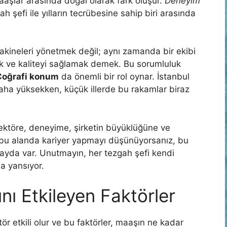
aaşlar arasında doğal olarak fark oluşur.
Deneyim
 şefi ile yılların tecrübesine sahip biri arasında
akineleri yönetmek değil; aynı zamanda bir ekibi
ak ve kaliteyi sağlamak demek. Bu sorumluluk
Coğrafi konum
da önemli bir rol oynar. İstanbul
daha yüksekken, küçük illerde bu rakamlar biraz
sektöre, deneyime, şirketin büyüklüğüne ve
r bu alanda kariyer yapmayı düşünüyorsanız, bu
yda var. Unutmayın, her tezgah şefi kendi
a yansıyor.
nı Etkileyen Faktörler
ör etkili olur ve bu faktörler, maaşın ne kadar