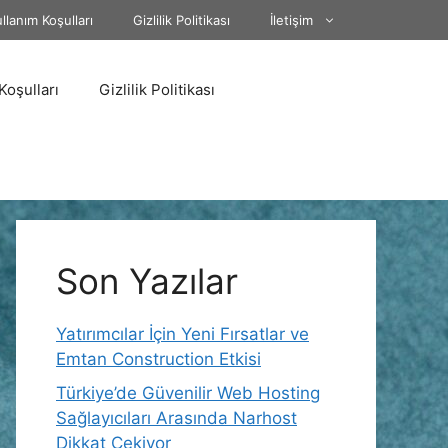
llanım Koşulları
Gizlilik Politikası
İletişim
Koşulları
Gizlilik Politikası
Son Yazılar
Yatırımcılar İçin Yeni Fırsatlar ve
Emtan Construction Etkisi
Türkiye’de Güvenilir Web Hosting
Sağlayıcıları Arasında Narhost
Dikkat Çekiyor