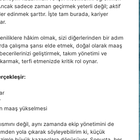
 Ancak sadece zaman geçirmek yeterli değil;
aktif
er edinmek şarttır. İşte tam burada, kariyer
ar.
yeniliklere hâkim olmak, sizi diğerlerinden bir adım
larda çalışma şansı elde etmek, doğal olarak maaş
k becerilerinizi geliştirmek, takım yönetimi ve
armak, terfi etmenizde kritik rol oynar.
erçekleşir:
ar
r
len maaş yükselmesi
 kısmını değil, aynı zamanda ekip yönetimini de
den yola çıkarak söyleyebilirim ki, küçük
 azimle büyük kazançlara dönüşüyor. Sonuçta, her