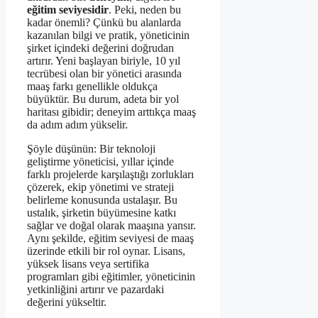
eğitim seviyesidir
. Peki, neden bu
kadar önemli? Çünkü bu alanlarda
kazanılan bilgi ve pratik, yöneticinin
şirket içindeki değerini doğrudan
artırır. Yeni başlayan biriyle, 10 yıl
tecrübesi olan bir yönetici arasında
maaş farkı genellikle oldukça
büyüktür. Bu durum, adeta bir yol
haritası gibidir; deneyim arttıkça maaş
da adım adım yükselir.
Şöyle düşünün: Bir teknoloji
geliştirme yöneticisi, yıllar içinde
farklı projelerde karşılaştığı zorlukları
çözerek, ekip yönetimi ve strateji
belirleme konusunda ustalaşır. Bu
ustalık, şirketin büyümesine katkı
sağlar ve doğal olarak maaşına yansır.
Aynı şekilde, eğitim seviyesi de maaş
üzerinde etkili bir rol oynar. Lisans,
yüksek lisans veya sertifika
programları gibi eğitimler, yöneticinin
yetkinliğini artırır ve pazardaki
değerini yükseltir.