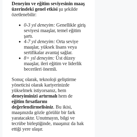
Deneyim ve eğitim seviyesinin maaş
üzerindeki genel etkisi
şu şekilde
özetlenebilir:
0-3 yıl deneyim:
Genellikle giriş
seviyesi maaşlar, temel eğitim
şartı.
4-7 yıl deneyim:
Orta seviye
maaşlar, yüksek lisans veya
sertifikalar avantaj sağlar.
8+ yıl deneyim:
Üst düzey
maaşlar, ileri eğitim ve liderlik
becerileri önemli.
Sonuç olarak, teknoloji geliştirme
yöneticisi olarak kariyerinizde
yükselmek istiyorsanız, hem
deneyiminizi artırmalı
hem de
eğitim fırsatlarını
değerlendirmelisiniz
. Bu ikisi,
maaşınızda gözle görülür bir fark
yaratacaktır. Unutmayın, bilgi ve
tecrübe birleştiğinde, maaşınız da hak
ettiği yere ulaşır.