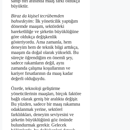
sahip biri arasında maaş farkı oldukça
büyüktür.
Biraz da kişisel tecrübemden
bahsedeyim:
İlk yöneticilik yaptığım
dönemde maaşım, sektördeki
hareketliliğe ve şirketin büyüklüğüne
göre oldukça değişkenlik
gösteriyordu. Ama zamanla, hem
deneyim hem de teknik bilgi arttıkça,
maaşım da doğal olarak yükseldi. Bu
süreçte öğrendiğim en önemli şey,
sadece rakamların değil, aynı
zamanda çalışma koşullarının ve
kariyer fırsatlarının da maaş kadar
değerli olduğuydu.
Özetle, teknoloji geliştirme
yöneticilerinin maaşları, birçok faktöre
bağlı olarak geniş bir aralıkta değişir.
Bu yüzden, sadece bir maaş rakamına
odaklanmak yerine, sektörel
farklılıkları, deneyim seviyesini ve
şirketin büyüklüğünü göz önünde
bulundurmak gerekir. Gelecek