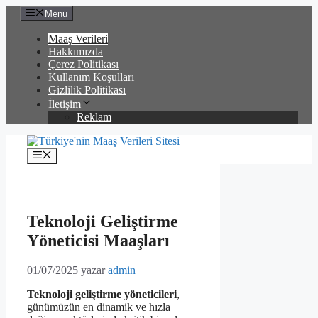
İçeriğe
Menu
atla
Maaş Verileri
Hakkımızda
Çerez Politikası
Kullanım Koşulları
Gizlilik Politikası
İletişim
Reklam
Menü
Teknoloji Geliştirme
Yöneticisi Maaşları
01/07/2025
yazar
admin
Teknoloji geliştirme yöneticileri
,
günümüzün en dinamik ve hızla