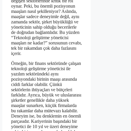
değişen sektörlerinde kritik bir rol
oynar. Peki, bu önemli pozisyonun
maaşları nasıl şekilleniyor? Aslında,
maaşlar sadece deneyimle değil, aynı
zamanda sektör, şirket büyüklüğü ve
yöneticinin sahip olduğu becerilerle
de doğrudan bağlantılıdır. Bu yüzden
“Teknoloji geliştirme yöneticisi
maaşları ne kadar?” sorusunun cevabı,
tek bir rakamdan çok daha fazlasını
içerir.
Örneğin, bir finans sektöründe çalışan
teknoloji geliştirme yöneticisi ile
yazılım sektöründeki aynı
pozisyondaki birinin maaşı arasında
ciddi farklar olabilir. Çünkü
sektörlerin ihtiyaçları ve bütçeleri
farklıdır. Ayrıca, büyük ve uluslararası
şirketler genellikle daha yüksek
maaşlar sunarken, küçük firmalarda
bu rakamlar daha mütevazı kalabilir.
Deneyim ise, bu denklemin en önemli
parçasıdır. Kariyerinin başındaki bir
yönetici ile 10 yıl ve üzeri deneyime