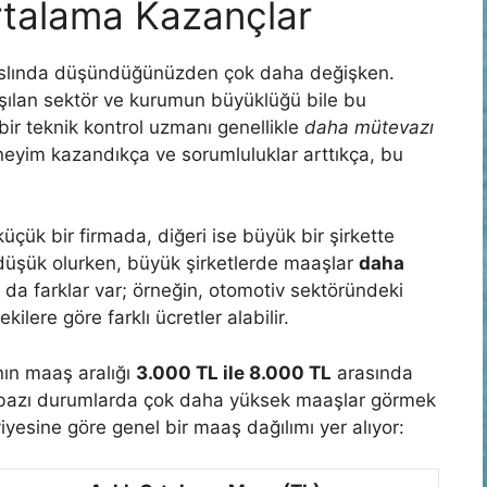
Ortalama Kazançlar
aslında düşündüğünüzden çok daha değişken.
şılan sektör ve kurumun büyüklüğü bile bu
bir teknik kontrol uzmanı genellikle
daha mütevazı
neyim kazandıkça ve sorumluluklar arttıkça, bu
 küçük bir firmada, diğeri ise büyük bir şirkette
ha düşük olurken, büyük şirketlerde maaşlar
daha
a da farklar var; örneğin, otomotiv sektöründeki
ilere göre farklı ücretler alabilir.
nın maaş aralığı
3.000 TL ile 8.000 TL
arasında
e bazı durumlarda çok daha yüksek maaşlar görmek
esine göre genel bir maaş dağılımı yer alıyor: