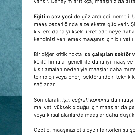
yansır. Deneyim arttıkça, maaşınız da arta
Eğitim seviyesi
de göz ardı edilmemeli. Ün
maaş pazarlığında size ekstra güç verir. Şi
kişilere daha yüksek ücret ödemeye daha 
kendinizi yenilemek maaşınız için bir yatırı
Bir diğer kritik nokta ise
çalışılan sektör 
köklü firmalar genellikle daha iyi maaş ve
kısıtlamaları nedeniyle maaşlar daha müteva
teknoloji veya enerji sektöründeki teknik 
sağlarlar.
Son olarak,
işin coğrafi konumu
da maaşı e
maliyeti yüksek olduğu için maaşlar da ge
veya kırsal alanlarda maaşlar daha düşük o
Özetle, maaşınızı etkileyen faktörleri şu şek