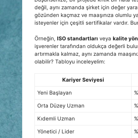
değil, aynı zamanda şirket için değer yarat
gözünden kaçmaz ve maaşınıza olumlu yan
isteyenler için çeşitli sertifikalar vardır. 
Örneğin,
ISO standartları
veya
kalite yö
işverenler tarafından oldukça değerli bulun
artırmakla kalmaz, aynı zamanda maaşınızd
olabilir? Tabloyu inceleyelim:
Kariyer Seviyesi
Yeni Başlayan
%
Orta Düzey Uzman
%
Kıdemli Uzman
%
Yönetici / Lider
%