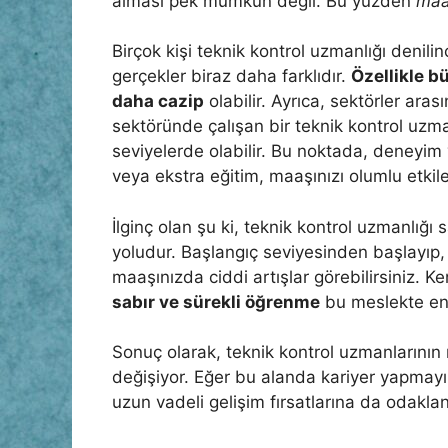
alması pek mümkün değil. Bu yüzden
maaş
Birçok kişi teknik kontrol uzmanlığı denili
gerçekler biraz daha farklıdır.
Özellikle b
daha cazip
olabilir. Ayrıca, sektörler aras
sektöründe çalışan bir teknik kontrol uzman
seviyelerde olabilir. Bu noktada, deneyim v
veya ekstra eğitim, maaşınızı olumlu etkile
İlginç olan şu ki, teknik kontrol uzmanlığı
yoludur. Başlangıç seviyesinden başlayıp,
maaşınızda ciddi artışlar görebilirsiniz. 
sabır ve sürekli öğrenme
bu meslekte en 
Sonuç olarak, teknik kontrol uzmanlarının 
değişiyor. Eğer bu alanda kariyer yapmay
uzun vadeli gelişim fırsatlarına da odaklan