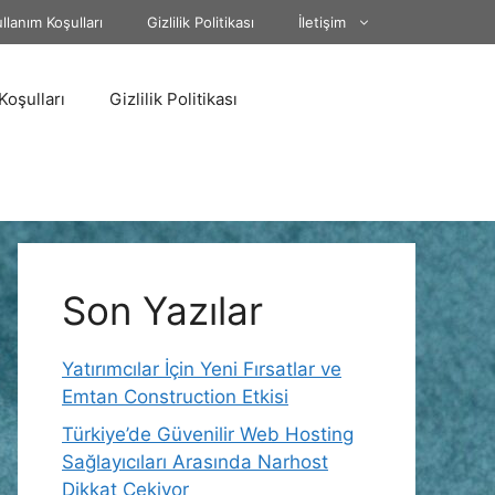
llanım Koşulları
Gizlilik Politikası
İletişim
Koşulları
Gizlilik Politikası
Son Yazılar
Yatırımcılar İçin Yeni Fırsatlar ve
Emtan Construction Etkisi
Türkiye’de Güvenilir Web Hosting
Sağlayıcıları Arasında Narhost
Dikkat Çekiyor