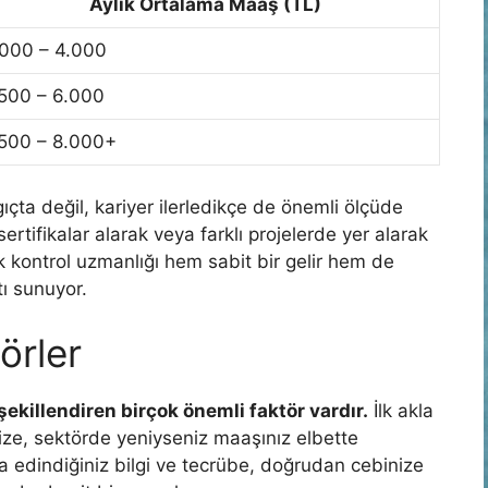
Aylık Ortalama Maaş (TL)
000 – 4.000
500 – 6.000
500 – 8.000+
ta değil, kariyer ilerledikçe de önemli ölçüde
rtifikalar alarak veya farklı projelerde yer alarak
nik kontrol uzmanlığı hem sabit bir gelir hem de
tı sunuyor.
örler
ekillendiren birçok önemli faktör vardır.
İlk akla
ize, sektörde yeniyseniz maaşınız elbette
 edindiğiniz bilgi ve tecrübe, doğrudan cebinize