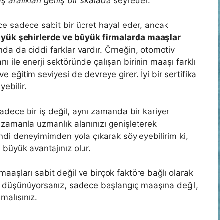
 aralıkları geniş bir skalada
seyreder.
nce sadece sabit bir ücret hayal eder, ancak
üyük şehirlerde ve büyük firmalarda maaşlar
ında da ciddi farklar vardır. Örneğin, otomotiv
ı ile enerji sektöründe çalışan birinin maaşı farklı
e eğitim seviyesi de devreye girer. İyi bir sertifika
yebilir.
 sadece bir iş değil, aynı zamanda bir kariyer
 zamanla uzmanlık alanınızı genişleterek
Kendi deneyimimden yola çıkarak söyleyebilirim ki,
büyük avantajınız olur.
maaşları sabit değil ve birçok faktöre bağlı olarak
ı düşünüyorsanız, sadece başlangıç maaşına değil,
malısınız.