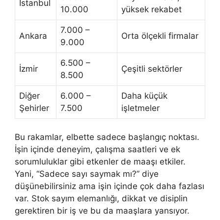
İstanbul
10.000
yüksek rekabet
7.000 –
Ankara
Orta ölçekli firmalar
9.000
6.500 –
İzmir
Çeşitli sektörler
8.500
Diğer
6.000 –
Daha küçük
Şehirler
7.500
işletmeler
Bu rakamlar, elbette sadece başlangıç noktası.
İşin içinde deneyim, çalışma saatleri ve ek
sorumluluklar gibi etkenler de maaşı etkiler.
Yani, “Sadece sayı saymak mı?” diye
düşünebilirsiniz ama işin içinde çok daha fazlası
var. Stok sayım elemanlığı, dikkat ve disiplin
gerektiren bir iş ve bu da maaşlara yansıyor.