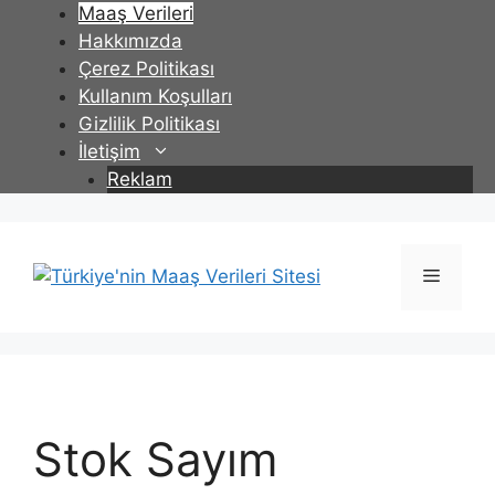
İçeriğe
Maaş Verileri
atla
Hakkımızda
Çerez Politikası
Kullanım Koşulları
Gizlilik Politikası
İletişim
Reklam
Menü
Stok Sayım