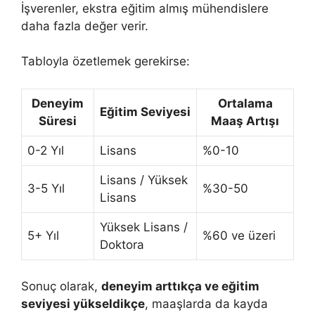
İşverenler, ekstra eğitim almış mühendislere
daha fazla değer verir.
Tabloyla özetlemek gerekirse:
Deneyim
Ortalama
Eğitim Seviyesi
Süresi
Maaş Artışı
0-2 Yıl
Lisans
%0-10
Lisans / Yüksek
3-5 Yıl
%30-50
Lisans
Yüksek Lisans /
5+ Yıl
%60 ve üzeri
Doktora
Sonuç olarak,
deneyim arttıkça ve eğitim
seviyesi yükseldikçe
, maaşlarda da kayda