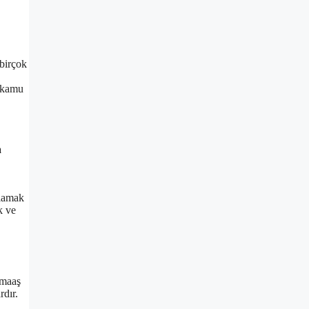
 birçok
a kamu
a
ğlamak
k ve
 maaş
rdır.