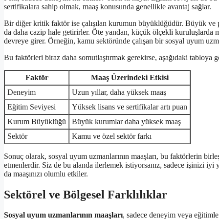
sertifikalara sahip olmak, maaş konusunda genellikle avantaj sağlar.
Bir diğer kritik faktör ise çalışılan kurumun büyüklüğüdür. Büyük ve pr
da daha cazip hale getirirler. Öte yandan, küçük ölçekli kuruluşlarda
devreye girer. Örneğin, kamu sektöründe çalışan bir sosyal uyum uzmanı
Bu faktörleri biraz daha somutlaştırmak gerekirse, aşağıdaki tabloya gö
Faktör
Maaş Üzerindeki Etkisi
Deneyim
Uzun yıllar, daha yüksek maaş
Eğitim Seviyesi
Yüksek lisans ve sertifikalar artı puan
Kurum Büyüklüğü
Büyük kurumlar daha yüksek maaş
Sektör
Kamu ve özel sektör farkı
Sonuç olarak, sosyal uyum uzmanlarının maaşları, bu faktörlerin birleş
etmenlerdir. Siz de bu alanda ilerlemek istiyorsanız, sadece işinizi 
da maaşınızı olumlu etkiler.
Sektörel ve Bölgesel Farklılıklar
Sosyal uyum uzmanlarının maaşları
, sadece deneyim veya eğitimle 