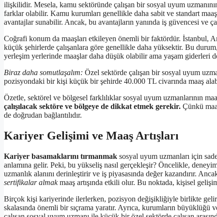
ilişkilidir. Mesela, kamu sektöründe çalışan bir sosyal uyum uzmanının
farklar olabilir. Kamu kurumları genellikle daha sabit ve standart maa
avantajlar sunabilir. Ancak, bu avantajların yanında iş güvencesi ve çalı
Coğrafi konum da maaşları etkileyen önemli bir faktördür. İstanbul, 
küçük şehirlerde çalışanlara göre genellikle daha yüksektir. Bu durum,
yerleşim yerlerinde maaşlar daha düşük olabilir ama yaşam giderleri de 
Biraz daha somutlaşalım:
Özel sektörde çalışan bir sosyal uyum uzman
pozisyondaki bir kişi küçük bir şehirde 40.000 TL civarında maaş alab
Özetle, sektörel ve bölgesel farklılıklar sosyal uyum uzmanlarının maaş
çalışılacak sektöre ve bölgeye de dikkat etmek gerekir.
Çünkü maaş,
de doğrudan bağlantılıdır.
Kariyer Gelişimi ve Maaş Artışları
Kariyer basamaklarını tırmanmak
sosyal uyum uzmanları için sadec
anlamına gelir. Peki, bu yükseliş nasıl gerçekleşir? Öncelikle, deneyim
uzmanlık alanını derinleştirir ve iş piyasasında değer kazandırır. Anc
sertifikalar almak
maaş artışında etkili olur. Bu noktada, kişisel geliş
Birçok kişi kariyerinde ilerlerken, pozisyon değişikliğiyle birlikte 
skalasında önemli bir sıçrama yaratır. Ayrıca, kurumların büyüklüğü v
çalışan sosyal uyum uzmanı ile küçük bir özel sektörde çalışan arasında 