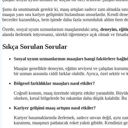
Şunu da unutmamak gerekir ki, maaş artışları sadece zam almakla sınır
maaşın yanı sıra kariyer gelişimini hızlandıran unsurlardır. Kendi den
beceriler kazandıkça, hem işimde daha fazla sorumluluk aldım hem de 
Özetle, sosyal uyum uzmanlarının maaşlarındaki artış,
deneyim, eğitim
alanda ilerlemek istiyorsanız, sürekli öğrenmeye açık olmak ve fırsatla
Sıkça Sorulan Sorular
Sosyal uyum uzmanlarının maaşları hangi faktörlere bağlıd
Maaşlar genellikle deneyim, eğitim seviyesi ve çalışılan kurumun
bir uzman arasında ciddi farklar olabilir. Ayrıca, özel sektör ve
Bölgesel farklılıklar maaşları nasıl etkiler?
Coğrafi konum, maaş üzerinde sürpriz etkiler yaratabilir. Büyü
olurken, kırsal bölgelerde bu rakamlar daha düşük kalabilir. Bu 
Kariyer gelişimi maaş artışını nasıl etkiler?
Kariyer basamaklarında ilerlemek, sadece unvan değil, aynı zaman
kazanımı, maaşınızı patlatacak roket yakıtı gibidir. Kendinizi ge