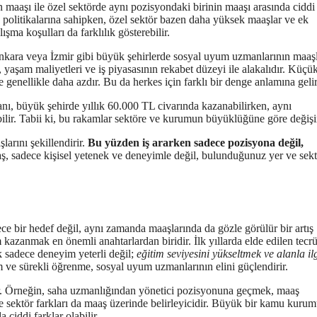
 maaşı ile özel sektörde aynı pozisyondaki birinin maaşı arasında ciddi
ş politikalarına sahipken, özel sektör bazen daha yüksek maaşlar ve ek
şma koşulları da farklılık gösterebilir.
Ankara veya İzmir gibi büyük şehirlerde sosyal uyum uzmanlarının maaşl
 yaşam maliyetleri ve iş piyasasının rekabet düzeyi ile alakalıdır. Küçü
genellikle daha azdır. Bu da herkes için farklı bir denge anlamına gelir
ı, büyük şehirde yıllık 60.000 TL civarında kazanabilirken, aynı
ilir. Tabii ki, bu rakamlar sektöre ve kurumun büyüklüğüne göre değişi
larını şekillendirir.
Bu yüzden iş ararken sadece pozisyona değil,
 sadece kişisel yetenek ve deneyimle değil, bulunduğunuz yer ve sekt
e bir hedef değil, aynı zamanda maaşlarında da gözle görülür bir artış
 kazanmak en önemli anahtarlardan biridir. İlk yıllarda elde edilen tecr
ak sadece deneyim yeterli değil;
eğitim seviyesini yükseltmek ve alanla ilg
im ve sürekli öğrenme, sosyal uyum uzmanlarının elini güçlendirir.
gelir. Örneğin, saha uzmanlığından yönetici pozisyonuna geçmek, maaş
e sektör farkları da maaş üzerinde belirleyicidir. Büyük bir kamu kuru
ciddi farklar olabilir.