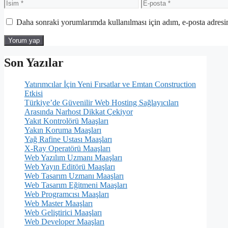
İsim
E-
posta
Daha sonraki yorumlarımda kullanılması için adım, e-posta adresim
Son Yazılar
Yatırımcılar İçin Yeni Fırsatlar ve Emtan Construction
Etkisi
Türkiye’de Güvenilir Web Hosting Sağlayıcıları
Arasında Narhost Dikkat Çekiyor
Yakıt Kontrolörü Maaşları
Yakın Koruma Maaşları
Yağ Rafine Ustası Maaşları
X-Ray Operatörü Maaşları
Web Yazılım Uzmanı Maaşları
Web Yayın Editörü Maaşları
Web Tasarım Uzmanı Maaşları
Web Tasarım Eğitmeni Maaşları
Web Programcısı Maaşları
Web Master Maaşları
Web Geliştirici Maaşları
Web Developer Maaşları