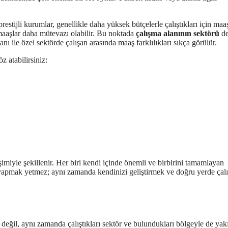
estijli kurumlar, genellikle daha yüksek bütçelerle çalıştıkları için maaş
 maaşlar daha mütevazı olabilir. Bu noktada
çalışma alanının sektörü
d
 ile özel sektörde çalışan arasında maaş farklılıkları sıkça görülür.
z atabilirsiniz:
imiyle şekillenir. Her biri kendi içinde önemli ve birbirini tamamlayan
iyi yapmak yetmez; aynı zamanda kendinizi geliştirmek ve doğru yerde ça
değil, aynı zamanda çalıştıkları sektör ve bulundukları bölgeyle de ya