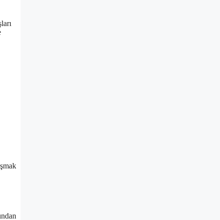
ları
e
lışmak
kından