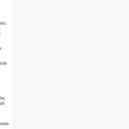
arı,
k
.
r.
örle
übe,
ili
munda