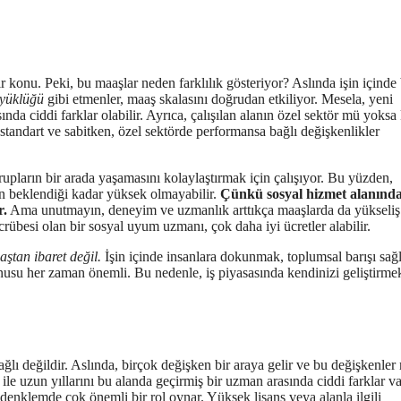
ir konu. Peki, bu maaşlar neden farklılık gösteriyor? Aslında işin içinde
üyüklüğü
gibi etmenler, maaş skalasını doğrudan etkiliyor. Mesela, yeni
ında ciddi farklar olabilir. Ayrıca, çalışılan alanın özel sektör mü yoks
andart ve sabitken, özel sektörde performansa bağlı değişkenlikler
upların bir arada yaşamasını kolaylaştırmak için çalışıyor. Bu yüzden,
n beklendiği kadar yüksek olmayabilir.
Çünkü sosyal hizmet alanınd
r.
Ama unutmayın, deneyim ve uzmanlık arttıkça maaşlarda da yükseliş
crübesi olan bir sosyal uyum uzmanı, çok daha iyi ücretler alabilir.
ştan ibaret değil.
İşin içinde insanlara dokunmak, toplumsal barışı sa
nusu her zaman önemli. Bu nedenle, iş piyasasında kendinizi geliştirme
bağlı değildir. Aslında, birçok değişken bir araya gelir ve bu değişkenler
i ile uzun yıllarını bu alanda geçirmiş bir uzman arasında ciddi farklar va
 denklemde çok önemli bir rol oynar. Yüksek lisans veya alanla ilgili