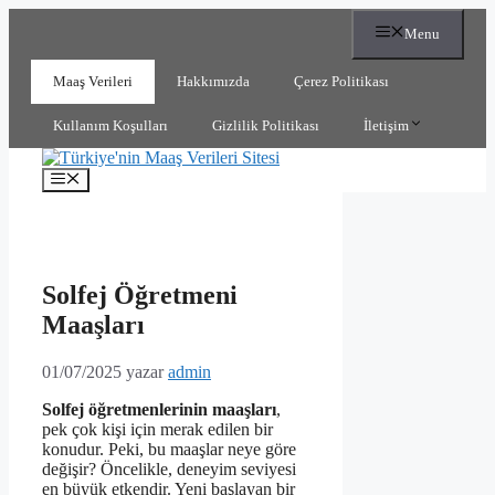
İçeriğe
Menu
atla
Maaş Verileri
Hakkımızda
Çerez Politikası
Kullanım Koşulları
Gizlilik Politikası
İletişim
Menü
Solfej Öğretmeni
Maaşları
01/07/2025
yazar
admin
Solfej öğretmenlerinin maaşları
,
pek çok kişi için merak edilen bir
konudur. Peki, bu maaşlar neye göre
değişir? Öncelikle, deneyim seviyesi
en büyük etkendir. Yeni başlayan bir