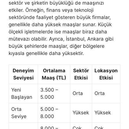
sektör ve şirketin büyüklüğü de maaşınızı
etkiler. Örneğin, finans veya teknoloji
sektöründe faaliyet gösteren büyük firmalar,
genellikle daha yüksek maaşlar sunar. Küçük
ölçekli işletmelerde ise maaşlar biraz daha
mütevazı olabilir. Ayrıca, İstanbul, Ankara gibi
büyük şehirlerde maaşlar, diğer bölgelere
kıyasla genellikle daha yüksektir.
Deneyim
Ortalama
Sektör
Lokasyon
Seviyesi
Maaş (TL)
Etkisi
Etkisi
Yeni
3.500 –
Orta
Orta
Başlayan
5.000
Orta
5.000 –
Yüksek
Yüksek
Seviye
8.000
8.000 –
Çok
Çok