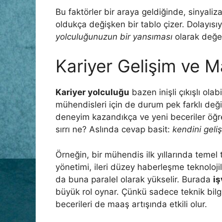
Bu faktörler bir araya geldiğinde, sinyal
oldukça değişken bir tablo çizer. Dolayısıy
yolculuğunuzun bir yansıması
olarak değer
Kariyer Gelişim ve Ma
Kariyer yolculuğu
bazen inişli çıkışlı ola
mühendisleri için de durum pek farklı deği
deneyim kazandıkça ve yeni beceriler öğren
sırrı ne? Aslında cevap basit:
kendini geliş
Örneğin, bir mühendis ilk yıllarında temel 
yönetimi, ileri düzey haberleşme teknolojil
da buna paralel olarak yükselir. Burada
iş
büyük rol oynar. Çünkü sadece teknik bilg
becerileri de maaş artışında etkili olur.