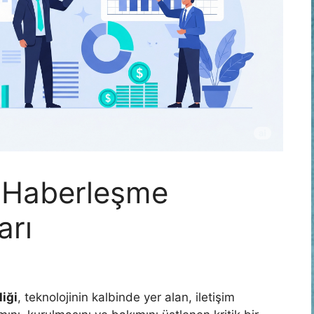
e Haberleşme
arı
iği
, teknolojinin kalbinde yer alan, iletişim