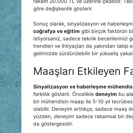
rakam 20.000 TL ve üzerine çıkabilir. Tabi
göre değişkenlik gösterir.
Sonuç olarak, sinyalizasyon ve haberleşm
coğrafya ve eğitim
gibi birçok faktörün bi
istiyorsanız, sadece teknik becerilerinizi
trendleri ve ihtiyaçları da yakından takip
gelirinizde sürdürülebilir bir yükseliş yakal
Maaşları Etkileyen F
Sinyalizasyon ve haberleşme mühendisl
farklılık gösterir. Öncelikle
deneyim
bu ala
bir mühendisin maaşı ile 5-10 yıl tecrübes
olabilir. Deneyim arttıkça, sadece maaş değ
yüzden,
deneyim
sadece rakamsal bir değ
da göstergesidir.