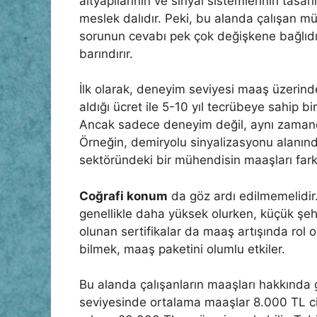
altyapılarının ve sinyal sistemlerinin tasar
meslek dalıdır. Peki, bu alanda çalışan m
sorunun cevabı pek çok değişkene bağlıdır 
barındırır.
İlk olarak, deneyim seviyesi maaş üzerind
aldığı ücret ile 5-10 yıl tecrübeye sahip bi
Ancak sadece deneyim değil, aynı zamanda 
Örneğin, demiryolu sinyalizasyonu alanın
sektöründeki bir mühendisin maaşları farklı
Coğrafi konum
da göz ardı edilmemelidir.
genellikle daha yüksek olurken, küçük şehi
olunan sertifikalar da maaş artışında rol oy
bilmek, maaş paketini olumlu etkiler.
Bu alanda çalışanların maaşları hakkında g
seviyesinde ortalama maaşlar 8.000 TL c