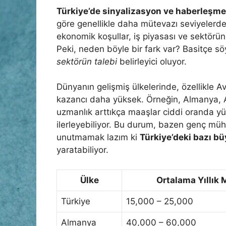
Türkiye’de sinyalizasyon ve haberleşme
göre genellikle daha mütevazı seviyelerde 
ekonomik koşullar, iş piyasası ve sektörün
Peki, neden böyle bir fark var? Basitçe s
sektörün talebi
belirleyici oluyor.
Dünyanın gelişmiş ülkelerinde, özellikle 
kazancı daha yüksek. Örneğin, Almanya, 
uzmanlık arttıkça maaşlar ciddi oranda yük
ilerleyebiliyor. Bu durum, bazen genç müh
unutmamak lazım ki
Türkiye’deki bazı bü
yaratabiliyor.
Ülke
Ortalama Yıllık
Türkiye
15,000 – 25,000
Almanya
40,000 – 60,000