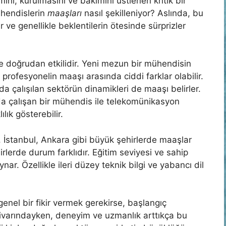
ımını, kurulmasını ve bakımını üstlenen kritik bir
ühendislerin
maaşları
nasıl şekilleniyor? Aslında, bu
ve genellikle beklentilerin ötesinde sürprizler
e doğrudan etkilidir. Yeni mezun bir mühendisin
r profesyonelin maaşı arasında ciddi farklar olabilir.
çalışılan sektörün dinamikleri de maaşı belirler.
da çalışan bir mühendis ile telekomünikasyon
lık gösterebilir.
 İstanbul, Ankara gibi büyük şehirlerde maaşlar
rlerde durum farklıdır. Eğitim seviyesi ve sahip
nar. Özellikle ileri düzey teknik bilgi ve yabancı dil
enel bir fikir vermek gerekirse, başlangıç
ivarındayken, deneyim ve uzmanlık arttıkça bu