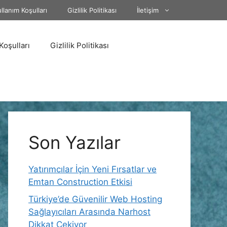
llanım Koşulları
Gizlilik Politikası
İletişim
Koşulları
Gizlilik Politikası
Son Yazılar
Yatırımcılar İçin Yeni Fırsatlar ve
Emtan Construction Etkisi
Türkiye’de Güvenilir Web Hosting
Sağlayıcıları Arasında Narhost
Dikkat Çekiyor