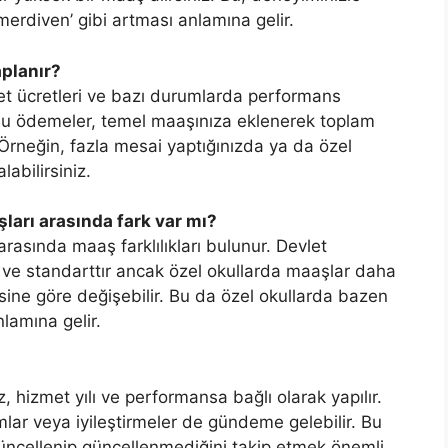
 merdiven’ gibi artması anlamına gelir.
aplanır?
et ücretleri ve bazı durumlarda performans
 Bu ödemeler, temel maaşınıza eklenerek toplam
r. Örneğin, fazla mesai yaptığınızda ya da özel
abilirsiniz.
ları arasında fark var mı?
 arasında maaş farklılıkları bulunur. Devlet
t ve standarttır ancak özel okullarda maaşlar daha
esine göre değişebilir. Bu da özel okullarda bazen
lamına gelir.
z, hizmet yılı ve performansa bağlı olarak yapılır.
ar veya iyileştirmeler de gündeme gelebilir. Bu
üncellenip güncellenmediğini takip etmek önemli.