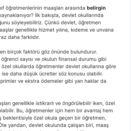
nıf öğretmenlerinin maaşları arasında
belirgin
aynaklanıyor? İlk bakışta, devlet okullarında
uğunu söyleyebiliriz. Çünkü devlet, öğretmen
aaşlar genellikle hizmet yılına, kıdeme ve unvana
az daha farklıdır.
rken birçok faktörü göz önünde bulundurur.
 öğrenci sayısı ve okulun finansal durumu gibi
ı özel okullarda öğretmenler devlet okullarına göre
 ise daha düşük ücretler söz konusu olabilir.
 primler ve ekstra ödemeler gibi yan haklar da
şları genellikle
istikrarlı
ve
öngörülebilir
iken, özel
labilir. Bu, öğretmenler için hem bir avantaj hem
 beklentisiyle özel okula geçen bir öğretmen,
 Öte yandan, devlet okulunda çalışan biri, maaş