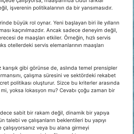
 ilçede çalışıyorsa, maaşlarında ciddi farklar
il, işverenin politikalarının da bir yansımasıdır.
de büyük rol oynar. Yeni başlayan biri ile yılların
lması kaçınılmazdır. Ancak sadece deneyim değil,
recesi de maaşları etkiler. Örneğin, hızlı servis
üks otellerdeki servis elemanlarının maaşları
 karışık gibi görünse de, aslında temel prensipler
formansını, çalışma süresini ve sektördeki rekabet
 politikası oluşturur. Sizce bu kriterler arasında
im mi, yoksa lokasyon mu? Cevabı çoğu zaman bir
dece sabit bir rakam değil, dinamik bir yapıya
n talebi ve çalışanların beklentileri bu yapıyı
de çalışıyorsanız veya bu alana girmeyi