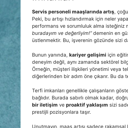
Servis personeli maaşlarında artış
, çoğ
Peki, bu artışı hızlandırmak için neler yapa
performans ve sorumluluk alma isteğiniz m
buradayım ve değerliyim!”
demenin en güze
üstlenmektir. Bu, işverenin gözünde sizi da
Bunun yanında,
kariyer gelişimi
için eğit
deneyim değil, aynı zamanda sektörel bilgi
Örneğin, müşteri ilişkileri yönetimi veya te
diğerlerinden bir adım öne çıkarır. Bu da ter
Terfi imkanları genellikle çalışanların gös
bağlıdır. Burada sabırlı olmak kadar, do
bir iletişim
ve
proaktif yaklaşım
sizi sad
prestijli pozisyonlara taşır.
Unutmayın, maaş artışı sadece rakamsal b