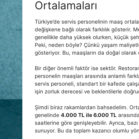
Ortalamaları
Türkiye’de servis personelinin maaş ortala
değişkene bağlı olarak farklılık gösterir. 
genellikle daha yüksek olurken, küçük şeh
Peki, neden böyle? Çünkü yaşam maliyetleri
gösteriyor. Bu, maaşların da doğal olarak 
Bir diğer önemli faktör ise sektör. Restora
personelin maaşları arasında anlamlı farkla
servis personeli, standart bir kafede çalı
işin zorluk derecesi ve beklentilerle doğru
Şimdi biraz rakamlardan bahsedelim. Orta
genelinde
4.000 TL ile 6.000 TL
arasında 
saatlerine göre genişleyebilir. Ayrıca, bazı 
sunuyor. Bu da toplam kazancı olumlu yönd