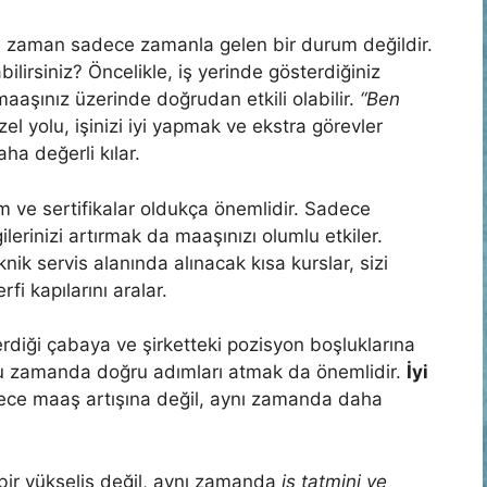
u zaman sadece zamanla gelen bir durum değildir.
bilirsiniz? Öncelikle, iş yerinde gösterdiğiniz
aaşınız üzerinde doğrudan etkili olabilir.
“Ben
l yolu, işinizi iyi yapmak ve ekstra görevler
ha değerli kılar.
im ve sertifikalar oldukça önemlidir. Sadece
lerinizi artırmak da maaşınızı olumlu etkiler.
knik servis alanında alınacak kısa kurslar, sizi
fi kapılarını aralar.
terdiği çabaya ve şirketteki pozisyon boşluklarına
ğru zamanda doğru adımları atmak da önemlidir.
İyi
ece maaş artışına değil, aynı zamanda daha
ir yükseliş değil, aynı zamanda
iş tatmini ve