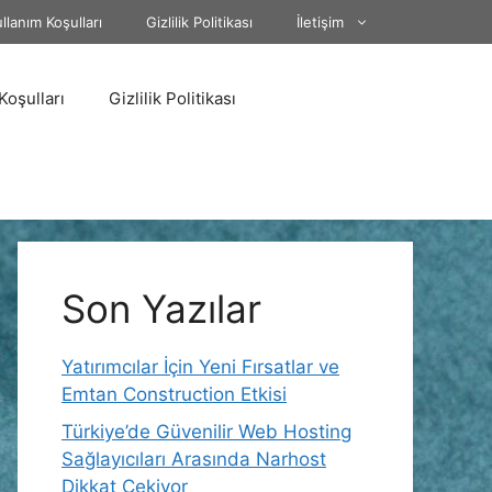
llanım Koşulları
Gizlilik Politikası
İletişim
Koşulları
Gizlilik Politikası
Son Yazılar
Yatırımcılar İçin Yeni Fırsatlar ve
Emtan Construction Etkisi
Türkiye’de Güvenilir Web Hosting
Sağlayıcıları Arasında Narhost
Dikkat Çekiyor