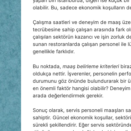
yapan biri İstanbul’da, diğeri ise küçük bir
olabilir. Bu, sadece ekonomik koşulların değ
Çalışma saatleri ve deneyim de maaş üzerin
tecrübesine sahip çalışan arasında fark o
çalışılan sektörün kazancı ve işin zorluk de
sunan restoranlarda çalışan personel ile l
genellikle farklıdır.
Bu noktada,
maaş belirleme kriterleri
biraz
oldukça nettir. İşverenler, personelin per
durumunu göz önünde bulundurarak bir ücret
en önemli faktör hangisi olabilir? Deney
arada değerlendirmek gerekir.
Sonuç olarak, servis personeli maaşları sa
sahiptir. Güncel ekonomik koşullar, sektörü
sürekli şekillendirir. Eğer servis sektörün