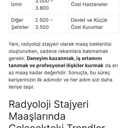
3.000 –
İzmir
Özel Hastaneler
3.800
Diğer
2.500 –
Devlet ve Küçük
Şehirler
3.500
Özel Kurumlar
Yani, radyoloji stajyeri olarak maaş beklentisi
oluştururken, sadece rakamlara bakmamak
gerekir.
Deneyim kazanmak, iş ortamını
tanımak ve profesyonel ilişkiler kurmak
da en
az maaş kadar değerlidir. Sonuçta, bu süreç
kariyerinizin ilk adımıdır ve her adım sizi daha
ileriye taşır.
Radyoloji Stajyeri
Maaşlarında
Gelecekteki Trendler