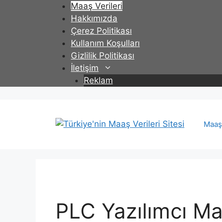
İçeriğe
Maaş Verileri
atla
Hakkımızda
Çerez Politikası
Kullanım Koşulları
Gizlilik Politikası
İletişim
Reklam
Maaş 
PLC Yazılımcı Ma