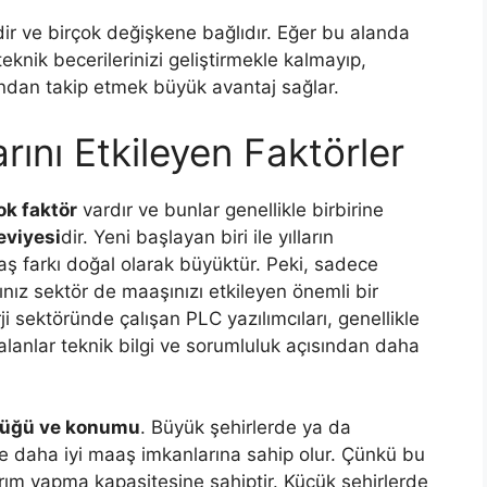
dir ve birçok değişkene bağlıdır. Eğer bu alanda
knik becerilerinizi geliştirmekle kalmayıp,
kından takip etmek büyük avantaj sağlar.
rını Etkileyen Faktörler
ok faktör
vardır ve bunlar genellikle birbirine
eviyesi
dir. Yeni başlayan biri ile yılların
ş farkı doğal olarak büyüktür. Peki, sadece
ınız sektör de maaşınızı etkileyen önemli bir
i sektöründe çalışan PLC yazılımcıları, genellikle
alanlar teknik bilgi ve sorumluluk açısından daha
klüğü ve konumu
. Büyük şehirlerde ya da
ikle daha iyi maaş imkanlarına sahip olur. Çünkü bu
atırım yapma kapasitesine sahiptir. Küçük şehirlerde