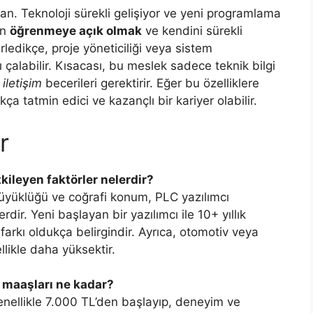
lan. Teknoloji sürekli gelişiyor ve yeni programlama
en
öğrenmeye açık olmak
ve kendini sürekli
ledikçe, proje yöneticiliği veya sistem
 çalabilir. Kısacası, bu meslek sadece teknik bilgi
iletişim
becerileri gerektirir. Eğer bu özelliklere
kça tatmin edici ve kazançlı bir kariyer olabilir.
r
kileyen faktörler nelerdir?
 büyüklüğü ve coğrafi konum, PLC yazılımcı
rdir. Yeni başlayan bir yazılımcı ile 10+ yıllık
arkı oldukça belirgindir. Ayrıca, otomotiv veya
llikle daha yüksektir.
 maaşları ne kadar?
enellikle 7.000 TL’den başlayıp, deneyim ve