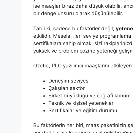
ise maaşlar biraz daha düşük olabilir, an
bir denge unsuru olarak düşünülebilir.
Tabii ki, sadece bu faktörler değil;
yetenek
etkilidir. Mesela, ileri seviye programlam
sertifikalara sahip olmak, sizi rakipleriniz
yüksek ve problem çözme yeteneği gelişmiş
Özetle, PLC yazılımcı maaşlarını etkileyen f
Deneyim seviyesi
Çalışılan sektör
Şirket büyüklüğü ve coğrafi konum
Teknik ve kişisel yetenekler
Sertifikalar ve eğitim durumu
Bu faktörlerin her biri, maaş paketinizin ş
yer değil, sizin kendinizi nasıl geliştirdiği