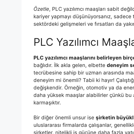
Özetle
, PLC yazılımcı maaşları sabit değil
kariyer yapmayı düşünüyorsanız, sadece te
sektördeki gelişmeleri ve fırsatları da ya
PLC Yazılımcı Maaşla
PLC yazılımcı maaşlarını belirleyen birç
bağlıdır. İlk akla gelen, elbette
deneyim s
tecrübesine sahip bir uzman arasında maa
deneyim mi önemli? Tabii ki hayır! Çalıştığ
değişkendir. Örneğin, otomotiv ya da enerj
daha yüksek maaşlar alabilirler çünkü bu 
karmaşıktır.
Bir diğer önemli unsur ise
şirketin büyü
uluslararası firmalarda çalışanlar, genell
şirketler, nitelikli iş gücüne daha fazla y