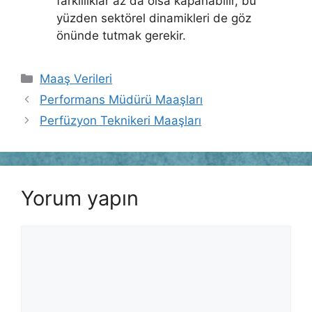
farklılıklar az da olsa kapanabilir, bu
yüzden sektörel dinamikleri de göz
önünde tutmak gerekir.
Kategoriler
Maaş Verileri
Performans Müdürü Maaşları
Perfüzyon Teknikeri Maaşları
Yorum yapın
Yorum