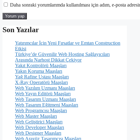
Daha sonraki yorumlarımda kullanılması için adım, e-posta adresim
Son Yazılar
Yatırımcılar İçin Yeni Fırsatlar ve Emtan Construction
Etkisi
Türkiye’de Güvenilir Web Hosting Sağlayıcıları
Arasında Narhost Dikkat Çekiyor
Yakıt Kontrolörü Maaşları
Yakın Koruma Maaşları
Yağ Rafine Ustası Maaşları
X-Ray Operatörü Maaşları
Web Yazılım Uzmanı Maaşları
Web Yayın Editörü Maaşları
Web Tasarım Uzmanı Maaşları
Web Tasarım Eğitmeni Maaşları
Web Programcısı Maaşları
Web Master Maaşları
Web Geliştirici Maaşları
Web Developer Maaşları
Web Designer Maaşları
Web Arayüz Tasarımcısı Maaşları