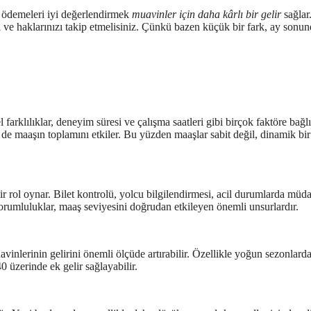
 ödemeleri iyi değerlendirmek
muavinler için daha kârlı bir gelir
sağlar
 ve haklarınızı takip etmelisiniz. Çünkü bazen küçük bir fark, ay sonu
arklılıklar, deneyim süresi ve çalışma saatleri gibi birçok faktöre bağlı
 de maaşın toplamını etkiler. Bu yüzden maaşlar sabit değil, dinamik bir
ir rol oynar. Bilet kontrolü, yolcu bilgilendirmesi, acil durumlarda müd
sorumluluklar, maaş seviyesini doğrudan etkileyen önemli unsurlardır.
vinlerinin gelirini önemli ölçüde artırabilir. Özellikle yoğun sezonlard
üzerinde ek gelir sağlayabilir.