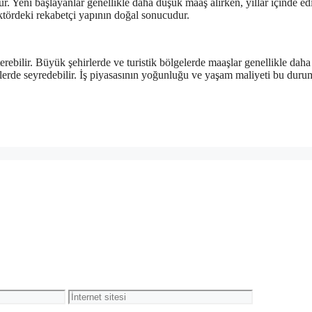
. Yeni başlayanlar genellikle daha düşük maaş alırken, yıllar içinde ed
ktördeki rekabetçi yapının doğal sonucudur.
erebilir. Büyük şehirlerde ve turistik bölgelerde maaşlar genellikle daha
lerde seyredebilir. İş piyasasının yoğunluğu ve yaşam maliyeti bu dur
İnternet
sitesi