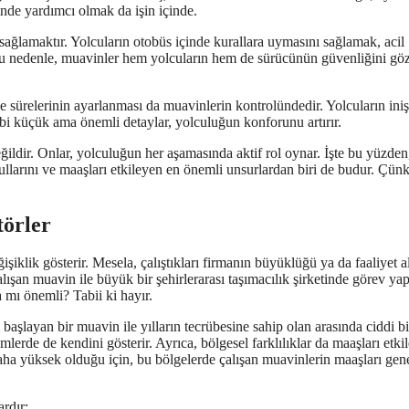
inde yardımcı olmak da işin içinde.
sağlamaktır. Yolcuların otobüs içinde kurallara uymasını sağlamak, acil
u nedenle, muavinler hem yolcuların hem de sürücünün güvenliğini gö
sürelerinin ayarlanması da muavinlerin kontrolündedir. Yolcuların iniş
ibi küçük ama önemli detaylar, yolculuğun konforunu artırır.
eğildir. Onlar, yolculuğun her aşamasında aktif rol oynar. İşte bu yüzden
ullarını ve maaşları etkileyen en önemli unsurlardan biri de budur. Çün
törler
ğişiklik gösterir. Mesela, çalıştıkları firmanın büyüklüğü ya da faaliyet a
lışan muavin ile büyük bir şehirlerarası taşımacılık şirketinde görev ya
a mı önemli? Tabii ki hayır.
aşlayan bir muavin ile yılların tecrübesine sahip olan arasında ciddi bir
lerde de kendini gösterir. Ayrıca, bölgesel farklılıklar da maaşları etki
aha yüksek olduğu için, bu bölgelerde çalışan muavinlerin maaşları gene
ardır: