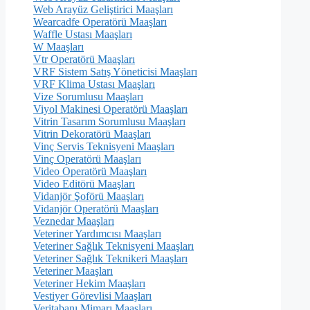
Web Arayüz Geliştirici Maaşları
Wearcadfe Operatörü Maaşları
Waffle Ustası Maaşları
W Maaşları
Vtr Operatörü Maaşları
VRF Sistem Satış Yöneticisi Maaşları
VRF Klima Ustası Maaşları
Vize Sorumlusu Maaşları
Viyol Makinesi Operatörü Maaşları
Vitrin Tasarım Sorumlusu Maaşları
Vitrin Dekoratörü Maaşları
Vinç Servis Teknisyeni Maaşları
Vinç Operatörü Maaşları
Video Operatörü Maaşları
Video Editörü Maaşları
Vidanjör Şoförü Maaşları
Vidanjör Operatörü Maaşları
Veznedar Maaşları
Veteriner Yardımcısı Maaşları
Veteriner Sağlık Teknisyeni Maaşları
Veteriner Sağlık Teknikeri Maaşları
Veteriner Maaşları
Veteriner Hekim Maaşları
Vestiyer Görevlisi Maaşları
Veritabanı Mimarı Maaşları