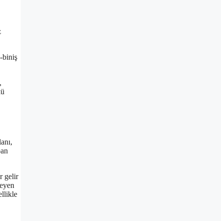
z
-biniş
,
kü
lanı,
pan
 gelir
leyen
llikle