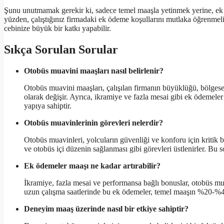
Şunu unutmamak gerekir ki, sadece temel maaşla yetinmek yerine, ek
yüzden, çalıştığınız firmadaki ek ödeme koşullarını mutlaka öğrenmeli
cebinize büyük bir katkı yapabilir.
Sıkça Sorulan Sorular
Otobüs muavini maaşları nasıl belirlenir?
Otobüs muavini maaşları, çalışılan firmanın büyüklüğü, bölgesel f
olarak değişir. Ayrıca, ikramiye ve fazla mesai gibi ek ödemeler
yapıya sahiptir.
Otobüs muavinlerinin görevleri nelerdir?
Otobüs muavinleri, yolcuların güvenliği ve konforu için kritik b
ve otobüs içi düzenin sağlanması gibi görevleri üstlenirler. Bu 
Ek ödemeler maaşı ne kadar artırabilir?
İkramiye, fazla mesai ve performansa bağlı bonuslar, otobüs mua
uzun çalışma saatlerinde bu ek ödemeler, temel maaşın %20-%40 
Deneyim maaş üzerinde nasıl bir etkiye sahiptir?