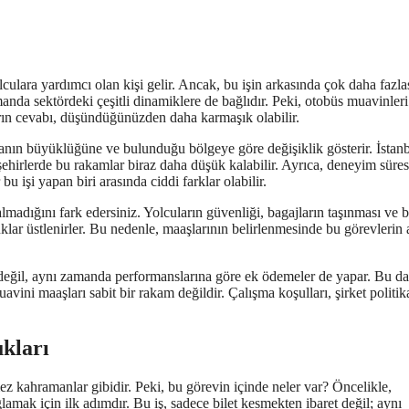
culara yardımcı olan kişi gelir. Ancak, bu işin arkasında çok daha fazlas
manda sektördeki çeşitli dinamiklere de bağlıdır. Peki, otobüs muavinleri
ların cevabı, düşündüğünüzden daha karmaşık olabilir.
irmanın büyüklüğüne ve bulunduğu bölgeye göre değişiklik gösterir. İstan
ehirlerde bu rakamlar biraz daha düşük kalabilir. Ayrıca, deneyim süres
u işi yapan biri arasında ciddi farklar olabilir.
adığını fark edersiniz. Yolcuların güvenliği, bagajların taşınması ve 
ar üstlenirler. Bu nedenle, maaşlarının belirlenmesinde bu görevlerin a
 değil, aynı zamanda performanslarına göre ek ödemeler de yapar. Bu da
avini maaşları sabit bir rakam değildir. Çalışma koşulları, şirket politika
kları
z kahramanlar gibidir. Peki, bu görevin içinde neler var? Öncelikle,
ğlamak için ilk adımdır. Bu iş, sadece bilet kesmekten ibaret değil; aynı