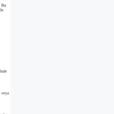
. Bu
nda
ahale
a veya