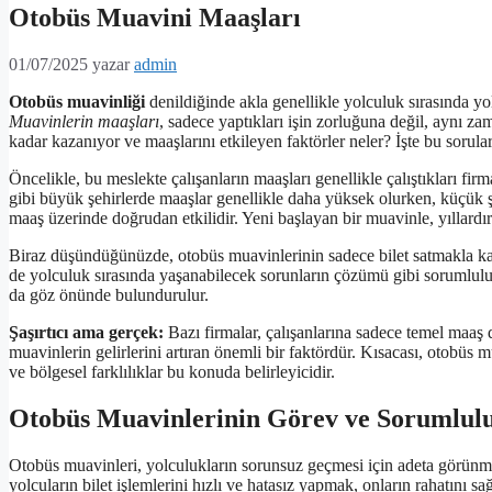
Otobüs Muavini Maaşları
01/07/2025
yazar
admin
Otobüs muavinliği
denildiğinde akla genellikle yolculuk sırasında yol
Muavinlerin maaşları
, sadece yaptıkları işin zorluğuna değil, aynı za
kadar kazanıyor ve maaşlarını etkileyen faktörler neler? İşte bu soru
Öncelikle, bu meslekte çalışanların maaşları genellikle çalıştıkları f
gibi büyük şehirlerde maaşlar genellikle daha yüksek olurken, küçük ş
maaş üzerinde doğrudan etkilidir. Yeni başlayan bir muavinle, yıllardır b
Biraz düşündüğünüzde, otobüs muavinlerinin sadece bilet satmakla kalm
de yolculuk sırasında yaşanabilecek sorunların çözümü gibi sorumlulukl
da göz önünde bulundurulur.
Şaşırtıcı ama gerçek:
Bazı firmalar, çalışanlarına sadece temel maaş
muavinlerin gelirlerini artıran önemli bir faktördür. Kısacası, otobüs mu
ve bölgesel farklılıklar bu konuda belirleyicidir.
Otobüs Muavinlerinin Görev ve Sorumlulu
Otobüs muavinleri, yolculukların sorunsuz geçmesi için adeta görünme
yolcuların bilet işlemlerini hızlı ve hatasız yapmak, onların rahatını sa