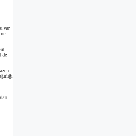
ı var.
 ne
bul
i de
bazen
ğırlığı
ları