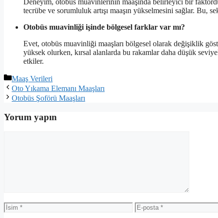
Deneyim, otobüs muavinlerinin maaşında belirleyici bir faktördür
tecrübe ve sorumluluk artışı maaşın yükselmesini sağlar. Bu, se
Otobüs muavinliği işinde bölgesel farklar var mı?
Evet, otobüs muavinliği maaşları bölgesel olarak değişiklik göst
yüksek olurken, kırsal alanlarda bu rakamlar daha düşük seviye
etkiler.
Kategoriler
Maaş Verileri
Oto Yıkama Elemanı Maaşları
Otobüs Şoförü Maaşları
Yorum yapın
Yorum
İsim
E-
posta