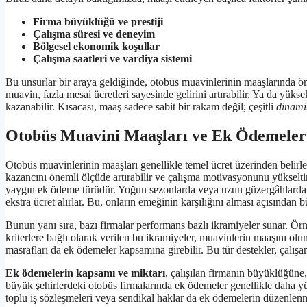
Firma büyüklüğü ve prestiji
Çalışma süresi ve deneyim
Bölgesel ekonomik koşullar
Çalışma saatleri ve vardiya sistemi
Bu unsurlar bir araya geldiğinde, otobüs muavinlerinin maaşlarında öne
muavin, fazla mesai ücretleri sayesinde gelirini artırabilir. Ya da yüks
kazanabilir. Kısacası, maaş sadece sabit bir rakam değil; çeşitli
dinamik
Otobüs Muavini Maaşları ve Ek Ödemeler
Otobüs muavinlerinin maaşları genellikle temel ücret üzerinden belirle
kazancını önemli ölçüde artırabilir ve çalışma motivasyonunu yükseltir
yaygın ek ödeme türüdür. Yoğun sezonlarda veya uzun güzergâhlarda çal
ekstra ücret alırlar. Bu, onların emeğinin karşılığını alması açısından b
Bunun yanı sıra, bazı firmalar performans bazlı ikramiyeler sunar. Örn
kriterlere bağlı olarak verilen bu ikramiyeler, muavinlerin maaşını ol
masrafları da ek ödemeler kapsamına girebilir. Bu tür destekler, çalışanl
Ek ödemelerin kapsamı ve miktarı
, çalışılan firmanın büyüklüğüne,
büyük şehirlerdeki otobüs firmalarında ek ödemeler genellikle daha yü
toplu iş sözleşmeleri veya sendikal haklar da ek ödemelerin düzenlen