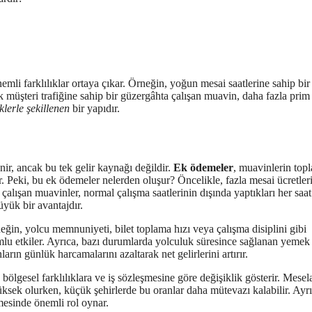
mli farklılıklar ortaya çıkar. Örneğin, yoğun mesai saatlerine sahip bir
ek müşteri trafiğine sahip bir güzergâhta çalışan muavin, daha fazla prim
lerle şekillenen
bir yapıdır.
nir, ancak bu tek gelir kaynağı değildir.
Ek ödemeler
, muavinlerin top
. Peki, bu ek ödemeler nelerden oluşur? Öncelikle, fazla mesai ücretler
ışan muavinler, normal çalışma saatlerinin dışında yaptıkları her saat
üyük bir avantajdır.
eğin, yolcu memnuniyeti, bilet toplama hızı veya çalışma disiplini gibi
umlu etkiler. Ayrıca, bazı durumlarda yolculuk süresince sağlanan yemek
arın günlük harcamalarını azaltarak net gelirlerini artırır.
 bölgesel farklılıklara ve iş sözleşmesine göre değişiklik gösterir. Mesel
ksek olurken, küçük şehirlerde bu oranlar daha mütevazı kalabilir. Ayrı
mesinde önemli rol oynar.