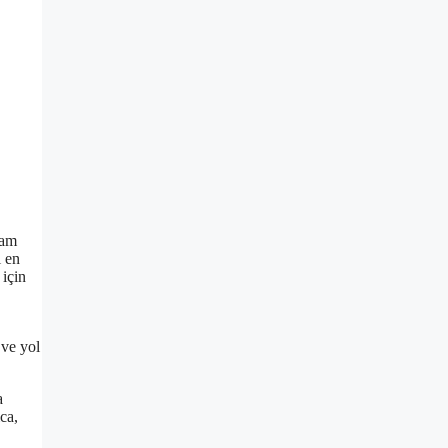
lam
i en
 için
 ve yol
a
ca,