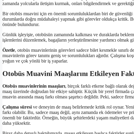
zamanda yolcularla iletişim kurmak, onları bilgilendirmek ve gerektiğ
Bir otobüs muavini için en önemli sorumluluklardan biri de güvenliği 
durumlarda doğru müdahaleyi yapmak gibi görevler oldukça kritik. B
önünde bulundurur.
Günlük işleyişte, otobüsün zamanında kalkması ve duraklarda bekleme 
işlemlerini düzenlemek, bagajların yerleştirilmesine yardımcı olmak g
Özetle
, otobüs muavinlerinin görevleri sadece bilet kesmekle sınırlı d
muavinlerin görev tanımı geniş ve sorumlulukları ağırdır. Çalışma koş
yoğun ve çok yönlü bir iş yaparlar.
Otobüs Muavini Maaşlarını Etkileyen Fak
Otobüs muavinlerinin maaşları
, birçok farklı etkene bağlı olarak de
maaş üzerinde doğrudan bir etkiye sahiptir. Küçük bir yerel firmada ça
muavin arasında maaş farkı olması şaşırtıcı değildir. Peki, sadece firm
Çalışma süresi
ve deneyim de maaş belirlemede kritik rol oynar. Yeni b
farkı olabilir. Bu, sadece maaş değil, aynı zamanda ek ödemeler ve prim
önemli bir faktördür. Örneğin, büyük şehirlerdeki yaşam maliyetleri d
daha yüksektir.
Biraz daha detaylı baktığımızda, maaşı etkileyen başlıca faktörler şunl