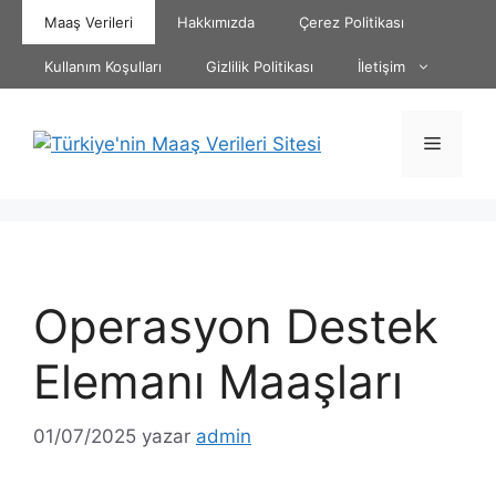
İçeriğe
Maaş Verileri
Hakkımızda
Çerez Politikası
atla
Kullanım Koşulları
Gizlilik Politikası
İletişim
Menü
Operasyon Destek
Elemanı Maaşları
01/07/2025
yazar
admin