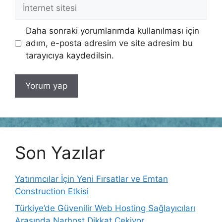
İnternet
sitesi
Daha sonraki yorumlarımda kullanılması için
adım, e-posta adresim ve site adresim bu
tarayıcıya kaydedilsin.
Son Yazılar
Yatırımcılar İçin Yeni Fırsatlar ve Emtan
Construction Etkisi
Türkiye’de Güvenilir Web Hosting Sağlayıcıları
Arasında Narhost Dikkat Çekiyor