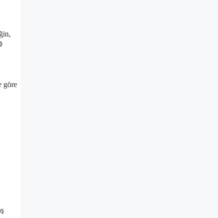
ğin,
ş
e göre
,
aş