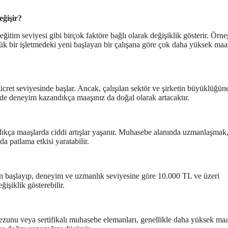
eğişir?
eğitim seviyesi gibi birçok faktöre bağlı olarak değişiklik gösterir. Örne
ük bir işletmedeki yeni başlayan bir çalışana göre çok daha yüksek maa
cret seviyesinde başlar. Ancak, çalışılan sektör ve şirketin büyüklüğün
rde deneyim kazandıkça maaşınız da doğal olarak artacaktır.
ldıkça maaşlarda ciddi artışlar yaşanır. Muhasebe alanında uzmanlaşmak
 patlama etkisi yaratabilir.
en başlayıp, deneyim ve uzmanlık seviyesine göre 10.000 TL ve üzeri
ğişiklik gösterebilir.
mezunu veya sertifikalı muhasebe elemanları, genellikle daha yüksek ma