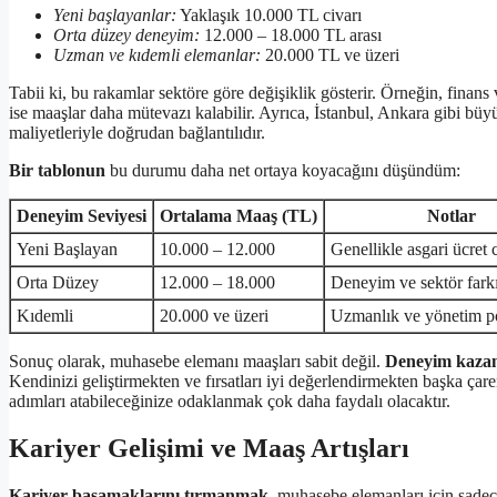
Yeni başlayanlar:
Yaklaşık 10.000 TL civarı
Orta düzey deneyim:
12.000 – 18.000 TL arası
Uzman ve kıdemli elemanlar:
20.000 TL ve üzeri
Tabii ki, bu rakamlar sektöre göre değişiklik gösterir. Örneğin, finan
ise maaşlar daha mütevazı kalabilir. Ayrıca, İstanbul, Ankara gibi bü
maliyetleriyle doğrudan bağlantılıdır.
Bir tablonun
bu durumu daha net ortaya koyacağını düşündüm:
Deneyim Seviyesi
Ortalama Maaş (TL)
Notlar
Yeni Başlayan
10.000 – 12.000
Genellikle asgari ücret c
Orta Düzey
12.000 – 18.000
Deneyim ve sektör fark
Kıdemli
20.000 ve üzeri
Uzmanlık ve yönetim po
Sonuç olarak, muhasebe elemanı maaşları sabit değil.
Deneyim kazand
Kendinizi geliştirmekten ve fırsatları iyi değerlendirmekten başka 
adımları atabileceğinize odaklanmak çok daha faydalı olacaktır.
Kariyer Gelişimi ve Maaş Artışları
Kariyer basamaklarını tırmanmak
, muhasebe elemanları için sadece