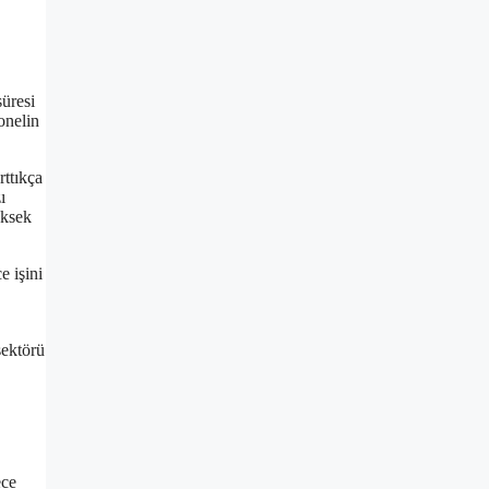
üresi
onelin
rttıkça
ı
üksek
 işini
sektörü
ce