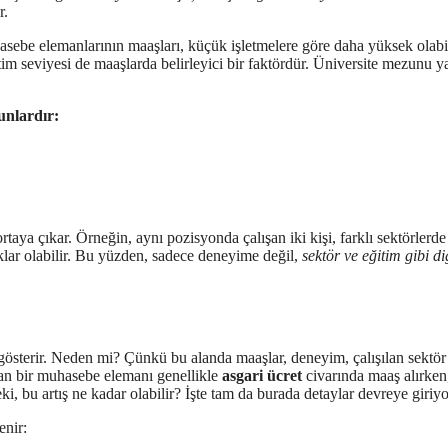
r.
asebe elemanlarının maaşları, küçük işletmelere göre daha yüksek olabil
tim seviyesi de maaşlarda belirleyici bir faktördür. Üniversite mezunu y
unlardır:
ortaya çıkar. Örneğin, aynı pozisyonda çalışan iki kişi, farklı sektörlerde
rklar olabilir. Bu yüzden, sadece deneyime değil,
sektör ve eğitim gibi di
österir. Neden mi? Çünkü bu alanda maaşlar, deneyim, çalışılan sektör
ayan bir muhasebe elemanı genellikle
asgari ücret
civarında maaş alırken
i, bu artış ne kadar olabilir? İşte tam da burada detaylar devreye giriyo
enir: