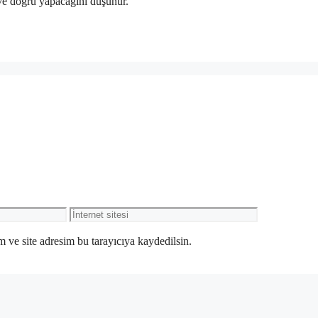
lı ve doğru yapacağını düşünür.
İnternet
sitesi
 ve site adresim bu tarayıcıya kaydedilsin.