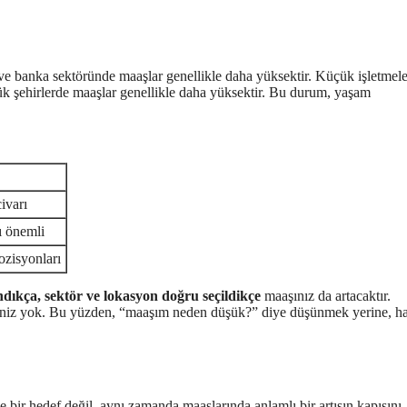
s ve banka sektöründe maaşlar genellikle daha yüksektir. Küçük işletmel
yük şehirlerde maaşlar genellikle daha yüksektir. Bu durum, yaşam
ivarı
ı önemli
zisyonları
ıkça, sektör ve lokasyon doğru seçildikçe
maaşınız da artacaktır.
çareniz yok. Bu yüzden, “maaşım neden düşük?” diye düşünmek yerine, h
 bir hedef değil, aynı zamanda maaşlarında anlamlı bir artışın kapısını