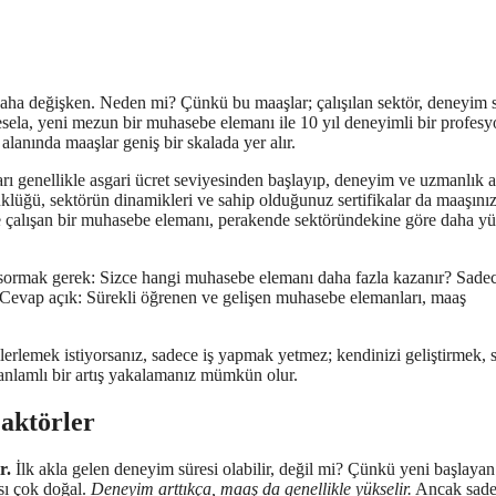
ha değişken. Neden mi? Çünkü bu maaşlar; çalışılan sektör, deneyim s
 Mesela, yeni mezun bir muhasebe elemanı ile 10 yıl deneyimli bir profesy
lanında maaşlar geniş bir skalada yer alır.
 genellikle asgari ücret seviyesinden başlayıp, deneyim ve uzmanlık a
yüklüğü, sektörün dinamikleri ve sahip olduğunuz sertifikalar da maaşınız
nde çalışan bir muhasebe elemanı, perakende sektöründekine göre daha y
sormak gerek: Sizce hangi muhasebe elemanı daha fazla kazanır? Sadece
? Cevap açık: Sürekli öğrenen ve gelişen muhasebe elemanları, maaş
 ilerlemek istiyorsanız, sadece iş yapmak yetmez; kendinizi geliştirmek, 
anlamlı bir artış yakalamanız mümkün olur.
aktörler
r.
İlk akla gelen deneyim süresi olabilir, değil mi? Çünkü yeni başlayan
ası çok doğal.
Deneyim arttıkça, maaş da genellikle yükselir.
Ancak sade