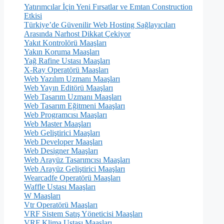
Yatırımcılar İçin Yeni Fırsatlar ve Emtan Construction
Etkisi
Türkiye’de Güvenilir Web Hosting Sağlayıcıları
Arasında Narhost Dikkat Çekiyor
Yakıt Kontrolörü Maaşları
Yakın Koruma Maaşları
Yağ Rafine Ustası Maaşları
X-Ray Operatörü Maaşları
Web Yazılım Uzmanı Maaşları
Web Yayın Editörü Maaşları
Web Tasarım Uzmanı Maaşları
Web Tasarım Eğitmeni Maaşları
Web Programcısı Maaşları
Web Master Maaşları
Web Geliştirici Maaşları
Web Developer Maaşları
Web Designer Maaşları
Web Arayüz Tasarımcısı Maaşları
Web Arayüz Geliştirici Maaşları
Wearcadfe Operatörü Maaşları
Waffle Ustası Maaşları
W Maaşları
Vtr Operatörü Maaşları
VRF Sistem Satış Yöneticisi Maaşları
VRF Klima Ustası Maaşları