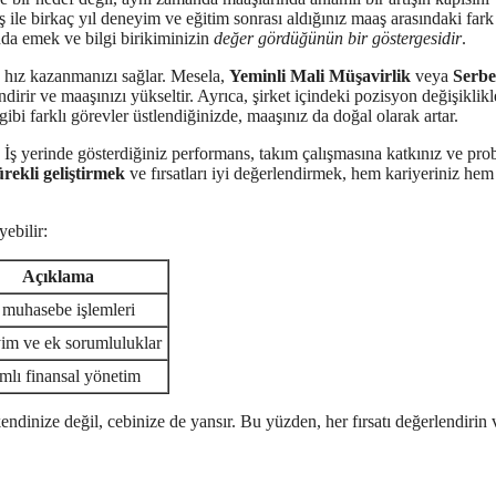
aş ile birkaç yıl deneyim ve eğitim sonrası aldığınız maaş arasındaki fark
nda emek ve bilgi birikiminizin
değer gördüğünün bir göstergesidir
.
e hız kazanmanızı sağlar. Mesela,
Yeminli Mali Müşavirlik
veya
Serbe
irir ve maaşınızı yükseltir. Ayrıca, şirket içindeki pozisyon değişiklikl
ibi farklı görevler üstlendiğinizde, maaşınız da doğal olarak artar.
l. İş yerinde gösterdiğiniz performans, takım çalışmasına katkınız ve pr
ürekli geliştirmek
ve fırsatları iyi değerlendirmek, hem kariyeriniz hem
yebilir:
Açıklama
muhasebe işlemleri
im ve ek sorumluluklar
lı finansal yönetim
endinize değil, cebinize de yansır. Bu yüzden, her fırsatı değerlendirin 