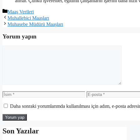
alırlar. Çünkü işverenler, eğitimli çalışanların işlerini daha hız
Kategoriler
Maaş Verileri
Muhallebici Maaşları
Muhasebe Müdürü Maaşları
Yorum yapın
Yorum
İsim
E-
posta
Daha sonraki yorumlarımda kullanılması için adım, e-posta adresim
Son Yazılar