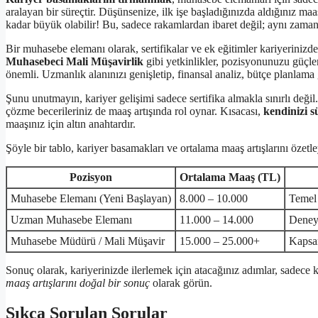
aralayan bir süreçtir. Düşünsenize, ilk işe başladığınızda aldığınız ma
kadar büyük olabilir! Bu, sadece rakamlardan ibaret değil; aynı zama
Bir muhasebe elemanı olarak, sertifikalar ve ek eğitimler kariyerinizd
Muhasebeci Mali Müşavirlik
gibi yetkinlikler, pozisyonunuzu güçlend
önemli. Uzmanlık alanınızı genişletip, finansal analiz, bütçe planlama g
Şunu unutmayın, kariyer gelişimi sadece sertifika almakla sınırlı deği
çözme becerileriniz de maaş artışında rol oynar. Kısacası,
kendinizi s
maaşınız için altın anahtardır.
Şöyle bir tablo, kariyer basamakları ve ortalama maaş artışlarını özetle
Pozisyon
Ortalama Maaş (TL)
Muhasebe Elemanı (Yeni Başlayan)
8.000 – 10.000
Temel 
Uzman Muhasebe Elemanı
11.000 – 14.000
Deney
Muhasebe Müdürü / Mali Müşavir
15.000 – 25.000+
Kapsam
Sonuç olarak, kariyerinizde ilerlemek için atacağınız adımlar, sadece k
maaş artışlarını doğal bir sonuç
olarak görün.
Sıkça Sorulan Sorular