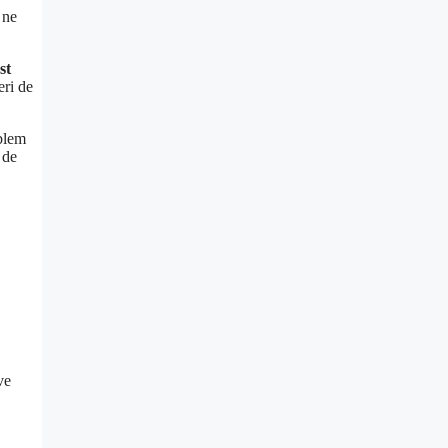
 ne
st
eri de
oblem
 de
ve