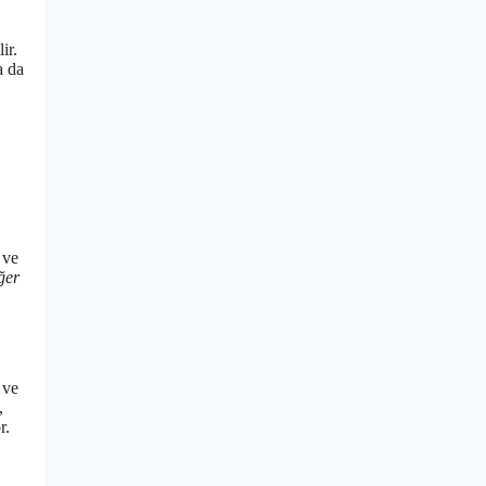
ir.
a da
 ve
ğer
 ve
,
r.