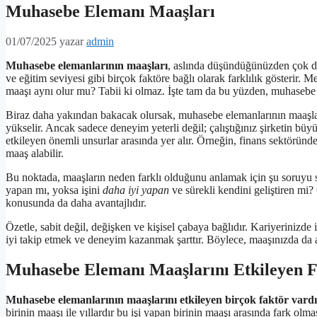
Muhasebe Elemanı Maaşları
01/07/2025
yazar
admin
Muhasebe elemanlarının maaşları
, aslında düşündüğünüzden çok da
ve eğitim seviyesi gibi birçok faktöre bağlı olarak farklılık gösterir.
maaşı aynı olur mu? Tabii ki olmaz. İşte tam da bu yüzden, muhasebe a
Biraz daha yakından bakacak olursak, muhasebe elemanlarının maaşları
yükselir. Ancak sadece deneyim yeterli değil; çalıştığınız şirketin bü
etkileyen önemli unsurlar arasında yer alır. Örneğin, finans sektörü
maaş alabilir.
Bu noktada, maaşların neden farklı olduğunu anlamak için şu soruyu 
yapan mı, yoksa işini
daha iyi yapan
ve sürekli kendini geliştiren mi
konusunda da daha avantajlıdır.
Özetle, sabit değil, değişken ve kişisel çabaya bağlıdır. Kariyerinizde
iyi takip etmek ve deneyim kazanmak şarttır. Böylece, maaşınızda da 
Muhasebe Elemanı Maaşlarını Etkileyen F
Muhasebe elemanlarının maaşlarını etkileyen birçok faktör vardı
birinin maaşı ile yıllardır bu işi yapan birinin maaşı arasında fark olm