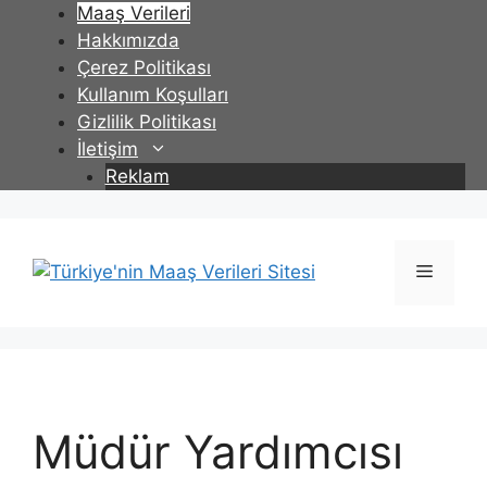
İçeriğe
Maaş Verileri
atla
Hakkımızda
Çerez Politikası
Kullanım Koşulları
Gizlilik Politikası
İletişim
Reklam
Menü
Müdür Yardımcısı