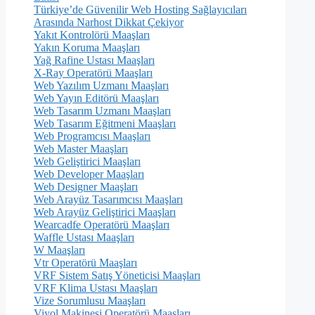
Türkiye’de Güvenilir Web Hosting Sağlayıcıları
Arasında Narhost Dikkat Çekiyor
Yakıt Kontrolörü Maaşları
Yakın Koruma Maaşları
Yağ Rafine Ustası Maaşları
X-Ray Operatörü Maaşları
Web Yazılım Uzmanı Maaşları
Web Yayın Editörü Maaşları
Web Tasarım Uzmanı Maaşları
Web Tasarım Eğitmeni Maaşları
Web Programcısı Maaşları
Web Master Maaşları
Web Geliştirici Maaşları
Web Developer Maaşları
Web Designer Maaşları
Web Arayüz Tasarımcısı Maaşları
Web Arayüz Geliştirici Maaşları
Wearcadfe Operatörü Maaşları
Waffle Ustası Maaşları
W Maaşları
Vtr Operatörü Maaşları
VRF Sistem Satış Yöneticisi Maaşları
VRF Klima Ustası Maaşları
Vize Sorumlusu Maaşları
Viyol Makinesi Operatörü Maaşları