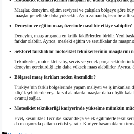
Maaşlar, deneyim, eğitim seviyesi ve çalışılan bölgeye göre büyü
maaşlar genellikle daha yüksektir. Aynı zamanda, tecrübe arttık
Deneyim ve eğitim maaş üzerinde nasıl bir etkiye sahiptir?
Deneyim, maaş artışında en kritik faktörlerden biridir. Yeni başla
farklar olabilir. Ayrıca, mesleki eğitim ve sertifikalar da maaşın
Sektörel farklılıklar motosiklet teknikerlerinin maaşlarını na
Teknikerler, motosiklet satış, servis ve yedek parça sektörlerinde
deneyim gerektirdiği için daha yüksek maaş alabilirler. Ayrıca, 
Bölgesel maaş farkları neden önemlidir?
Türkiye’nin farklı bölgelerinde yaşam maliyeti ve iş imkanları 
küçük şehirlerde veya kırsal alanlarda maaşlar daha düşük kalab
avantaj sağlar.
Motosiklet teknikerliği kariyerinde yükselme mümkün mü
Evet, kesinlikle! Tecrübe kazandıkça ve ek eğitimlerle teknikerl
da maaşınızda patlama etkisi yaratır. Kariyer basamaklarını tı
Kategoriler