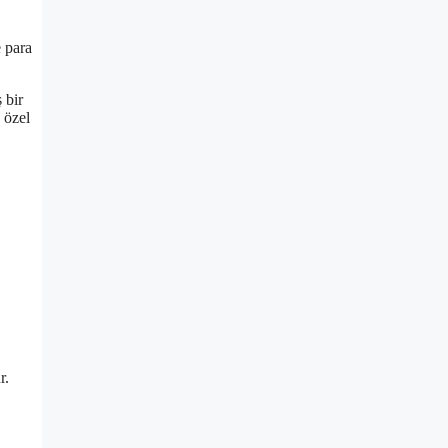
e para
 bir
 özel
r.