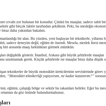
et cevabı zor bulunan bir konudur. Çünkü bu maaşlar, sadece sabit bir
sektör gibi birçok faktör tarafından şekillenir. Peki, bu mesleğin ekono
te biraz daha yakından bakalım.
armanlandığı bir alan. Bu yüzden, yeni başlayan bir teknikerle, yıllarını b
 Tabii, sadece deneyim değil, eğitim de önemli. Mesela, meslek lisesi me
lmış biri arasında maaş farklılıkları görmek mümkün.
ları değişiklik gösterir. İstanbul, Ankara gibi büyük şehirlerde maaşlar
unu unutmamak gerek. Küçük şehirlerde ise maaşlar biraz daha düşük ol
alışan teknikerler ile büyük motosiklet üreticilerinin servislerinde görev 
üzden,
“Motosiklet teknikerliği yapıyorum, ne kadar kazanırım?”
sorusu
yimi, eğitimi, çalıştığı bölge ve sektör bu rakamları belirler. Eğer bu me
ş ortamını da göz önünde bulundurmalısınız.
ları