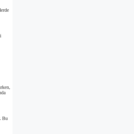
lerde
i
urken,
ında
r. Bu