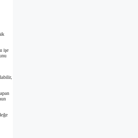
mik
u işe
zunu
abilir,
yapan
nun
sleğe