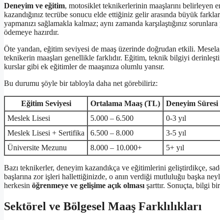
Deneyim ve eğitim
, motosiklet teknikerlerinin maaşlarını belirleyen e
kazandığınız tecrübe sonucu elde ettiğiniz gelir arasında büyük farkla
yapmanızı sağlamakla kalmaz; aynı zamanda karşılaştığınız sorunlara pr
ödemeye hazırdır.
Öte yandan, eğitim seviyesi de maaş üzerinde doğrudan etkili. Mesela, 
teknikerin maaşları genellikle farklıdır. Eğitim, teknik bilgiyi derinleşt
kurslar gibi ek eğitimler de maaşınıza olumlu yansır.
Bu durumu şöyle bir tabloyla daha net görebiliriz:
Eğitim Seviyesi
Ortalama Maaş (TL)
Deneyim Süresi
Meslek Lisesi
5.000 – 6.500
0-3 yıl
Meslek Lisesi + Sertifika
6.500 – 8.000
3-5 yıl
Üniversite Mezunu
8.000 – 10.000+
5+ yıl
Bazı teknikerler, deneyim kazandıkça ve eğitimlerini geliştirdikçe, sad
başlarına zor işleri hallettiğinizde, o anın verdiği mutluluğu başka ne
herkesin
öğrenmeye ve gelişime açık olması
şarttır. Sonuçta, bilgi b
Sektörel ve Bölgesel Maaş Farklılıkları