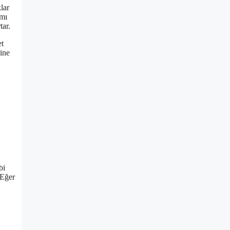
lar
ımı
tar.
et
rine
bi
 Eğer