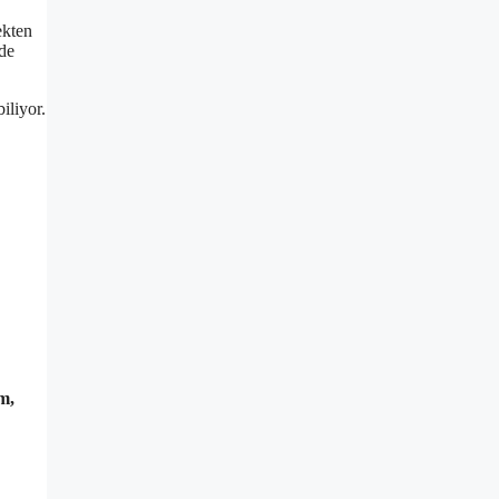
ekten
nde
iliyor.
m,