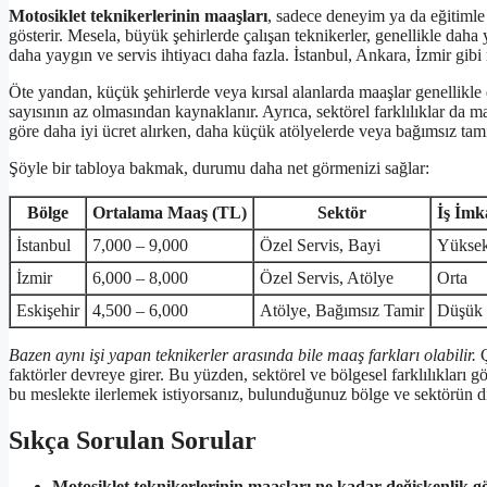
Motosiklet teknikerlerinin maaşları
, sadece deneyim ya da eğitimle 
gösterir. Mesela, büyük şehirlerde çalışan teknikerler, genellikle da
daha yaygın ve servis ihtiyacı daha fazla. İstanbul, Ankara, İzmir gibi 
Öte yandan, küçük şehirlerde veya kırsal alanlarda maaşlar genellikle 
sayısının az olmasından kaynaklanır. Ayrıca, sektörel farklılıklar da maa
göre daha iyi ücret alırken, daha küçük atölyelerde veya bağımsız tami
Şöyle bir tabloya bakmak, durumu daha net görmenizi sağlar:
Bölge
Ortalama Maaş (TL)
Sektör
İş İmk
İstanbul
7,000 – 9,000
Özel Servis, Bayi
Yükse
İzmir
6,000 – 8,000
Özel Servis, Atölye
Orta
Eskişehir
4,500 – 6,000
Atölye, Bağımsız Tamir
Düşük
Bazen aynı işi yapan teknikerler arasında bile maaş farkları olabilir.
Ç
faktörler devreye girer. Bu yüzden, sektörel ve bölgesel farklılıklar
bu meslekte ilerlemek istiyorsanız, bulunduğunuz bölge ve sektörün din
Sıkça Sorulan Sorular
Motosiklet teknikerlerinin maaşları ne kadar değişkenlik gö