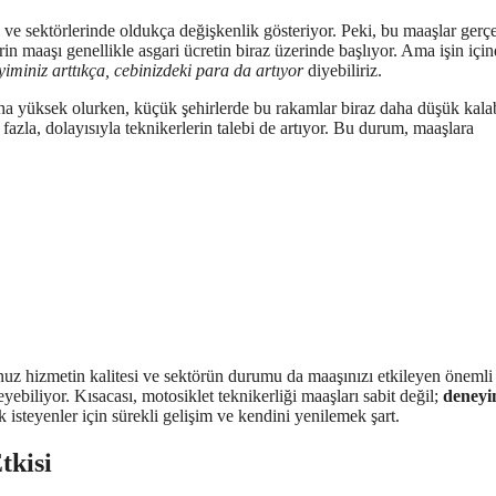
e ve sektörlerinde oldukça değişkenlik gösteriyor. Peki, bu maaşlar gerç
n maaşı genellikle asgari ücretin biraz üzerinde başlıyor. Ama işin içi
iminiz arttıkça, cebinizdeki para da artıyor
diyebiliriz.
ha yüksek olurken, küçük şehirlerde bu rakamlar biraz daha düşük kalab
fazla, dolayısıyla teknikerlerin talebi de artıyor. Bu durum, maaşlara
unuz hizmetin kalitesi ve sektörün durumu da maaşınızı etkileyen önemli
yebiliyor. Kısacası, motosiklet teknikerliği maaşları sabit değil;
deneyi
 isteyenler için sürekli gelişim ve kendini yenilemek şart.
tkisi