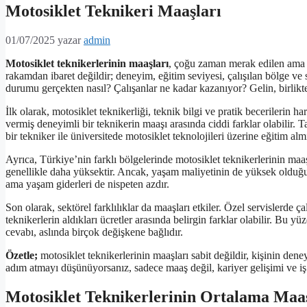
Motosiklet Teknikeri Maaşları
01/07/2025
yazar
admin
Motosiklet teknikerlerinin maaşları
, çoğu zaman merak edilen ama n
rakamdan ibaret değildir; deneyim, eğitim seviyesi, çalışılan bölge ve 
durumu gerçekten nasıl? Çalışanlar ne kadar kazanıyor? Gelin, birlik
İlk olarak, motosiklet teknikerliği, teknik bilgi ve pratik becerilerin h
vermiş deneyimli bir teknikerin maaşı arasında ciddi farklar olabilir.
bir tekniker ile üniversitede motosiklet teknolojileri üzerine eğitim a
Ayrıca, Türkiye’nin farklı bölgelerinde motosiklet teknikerlerinin maaş
genellikle daha yüksektir. Ancak, yaşam maliyetinin de yüksek olduğ
ama yaşam giderleri de nispeten azdır.
Son olarak, sektörel farklılıklar da maaşları etkiler. Özel servislerde ç
teknikerlerin aldıkları ücretler arasında belirgin farklar olabilir. Bu y
cevabı, aslında birçok değişkene bağlıdır.
Özetle;
motosiklet teknikerlerinin maaşları sabit değildir, kişinin dene
adım atmayı düşünüyorsanız, sadece maaş değil, kariyer gelişimi ve i
Motosiklet Teknikerlerinin Ortalama Maaş