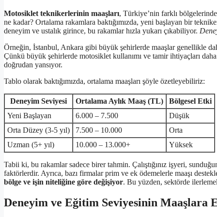
Motosiklet teknikerlerinin maaşları
, Türkiye’nin farklı bölgelerind
ne kadar? Ortalama rakamlara baktığımızda, yeni başlayan bir teknikeri
deneyim ve ustalık girince, bu rakamlar hızla yukarı çıkabiliyor.
Deney
Örneğin, İstanbul, Ankara gibi büyük şehirlerde maaşlar genellikle da
Çünkü büyük şehirlerde motosiklet kullanımı ve tamir ihtiyaçları daha 
doğrudan yansıyor.
Tablo olarak baktığımızda, ortalama maaşları şöyle özetleyebiliriz:
Deneyim Seviyesi
Ortalama Aylık Maaş (TL)
Bölgesel Etki
Yeni Başlayan
6.000 – 7.500
Düşük
Orta Düzey (3-5 yıl)
7.500 – 10.000
Orta
Uzman (5+ yıl)
10.000 – 13.000+
Yüksek
Tabii ki, bu rakamlar sadece birer tahmin. Çalıştığınız işyeri, sunduğ
faktörlerdir. Ayrıca, bazı firmalar prim ve ek ödemelerle maaşı destekle
bölge ve işin niteliğine göre değişiyor
. Bu yüzden, sektörde ilerlemek
Deneyim ve Eğitim Seviyesinin Maaşlara E