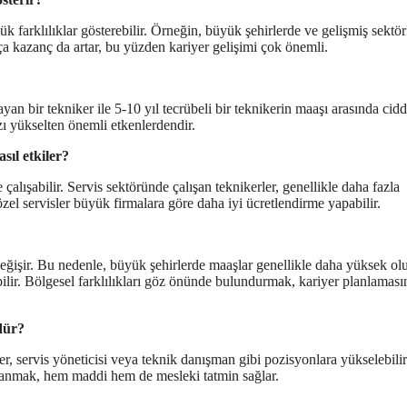
k farklılıklar gösterebilir. Örneğin, büyük şehirlerde ve gelişmiş sektör
ça kazanç da artar, bu yüzden kariyer gelişimi çok önemli.
yan bir tekniker ile 5-10 yıl tecrübeli bir teknikerin maaşı arasında cidd
ızı yükselten önemli etkenlerdendir.
sıl etkiler?
 çalışabilir. Servis sektöründe çalışan teknikerler, genellikle daha fazla
özel servisler büyük firmalara göre daha iyi ücretlendirme yapabilir.
değişir. Bu nedenle, büyük şehirlerde maaşlar genellikle daha yüksek ol
ilir. Bölgesel farklılıkları göz önünde bulundurmak, kariyer planlamas
dür?
er, servis yöneticisi veya teknik danışman gibi pozisyonlara yükselebili
rmanmak, hem maddi hem de mesleki tatmin sağlar.