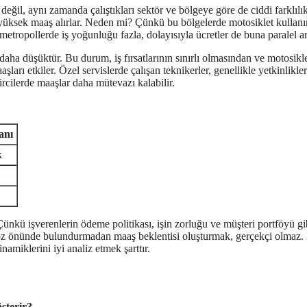
değil, aynı zamanda çalıştıkları sektör ve bölgeye göre de ciddi farklılık
ha yüksek maaş alırlar. Neden mi? Çünkü bu bölgelerde motosiklet kullan
metropollerde iş yoğunluğu fazla, dolayısıyla ücretler de buna paralel ar
daha düşüktür. Bu durum, iş fırsatlarının sınırlı olmasından ve motosikl
şları etkiler. Özel servislerde çalışan teknikerler, genellikle yetkinlikle
rcilerde maaşlar daha mütevazı kalabilir.
anı
k
ünkü işverenlerin ödeme politikası, işin zorluğu ve müşteri portföyü gi
ı göz önünde bulundurmadan maaş beklentisi oluşturmak, gerçekçi olmaz.
amiklerini iyi analiz etmek şarttır.
sterir?