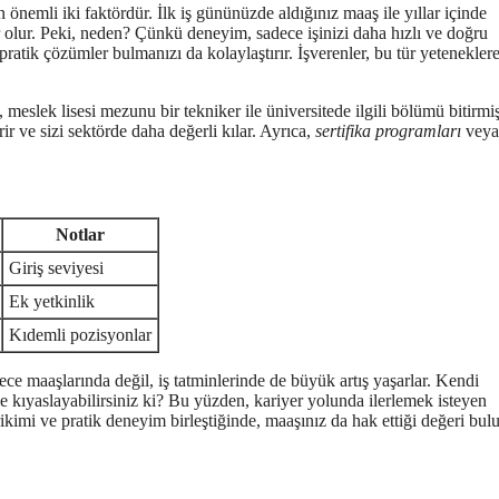
n önemli iki faktördür. İlk iş gününüzde aldığınız maaş ile yıllar içinde
r olur. Peki, neden? Çünkü deneyim, sadece işinizi daha hızlı ve doğru
atik çözümler bulmanızı da kolaylaştırır. İşverenler, bu tür yetenekler
meslek lisesi mezunu bir tekniker ile üniversitede ilgili bölümü bitirmiş
irir ve sizi sektörde daha değerli kılar. Ayrıca,
sertifika programları
veya
Notlar
Giriş seviyesi
Ek yetkinlik
Kıdemli pozisyonlar
ece maaşlarında değil, iş tatminlerinde de büyük artış yaşarlar. Kendi
yle kıyaslayabilirsiniz ki? Bu yüzden, kariyer yolunda ilerlemek isteyen
irikimi ve pratik deneyim birleştiğinde, maaşınız da hak ettiği değeri bulu