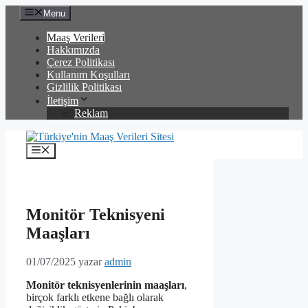
İçeriğe
Menu
atla
Maaş Verileri
Hakkımızda
Çerez Politikası
Kullanım Koşulları
Gizlilik Politikası
İletişim
Reklam
Menü
Monitör Teknisyeni
Maaşları
01/07/2025
yazar
admin
Monitör teknisyenlerinin maaşları
,
birçok farklı etkene bağlı olarak