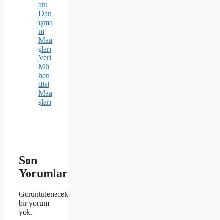
anı
Dan
ışma
nı
Maa
şları
Veri
Mü
hen
disi
Maa
şları
Son
Yorumlar
Görüntülenecek
bir yorum
yok.