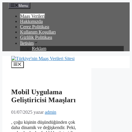
İçeriğe
Menu
atla
Maaş Verileri
Hakkımızda
Çerez Politikası
Kullanım Koşulları
Gizlilik Politikası
İletişim
Reklam
Menü
Mobil Uygulama
Geliştiricisi Maaşları
01/07/2025
yazar
admin
, çoğu kişinin düşündüğünden çok
daha dinamik ve değişkendir. Peki,