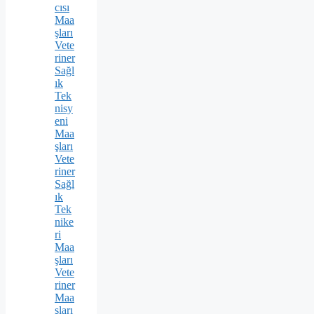
cısı
Maa
şları
Vete
riner
Sağl
ık
Tek
nisy
eni
Maa
şları
Vete
riner
Sağl
ık
Tek
nike
ri
Maa
şları
Vete
riner
Maa
şları