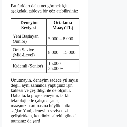
Bu farkları daha net görmek için
aşağıdaki tabloya bir göz atabilirsiniz:
Deneyim
Ortalama
Seviyesi
Maaş (TL)
Yeni Başlayan
5.000 – 8.000
(Junior)
Orta Seviye
8.000 – 15.000
(Mid-Level)
15.000 –
Kıdemli (Senior)
25.000+
Unutmayın, deneyim sadece yıl sayısı
değil, aynı zamanda yaptığınız işin
kalitesi ve çeşitliliği ile de ölçülür.
Daha fazla proje deneyimi, farklı
teknolojilerle çalışma şansı,
maaşınızın artmasına büyük katkı
sağlar. Yani, deneyim seviyenizi
geliştirirken, kendinizi sürekli güncel
tutmanız da şart!