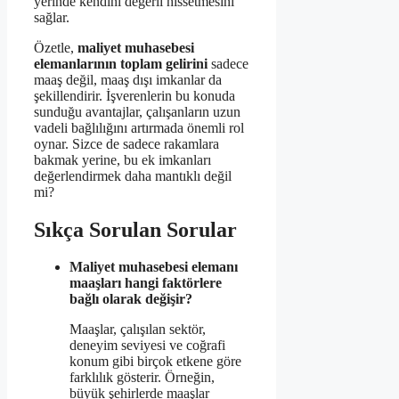
yerinde kendini değerli hissetmesini
sağlar.
Özetle,
maliyet muhasebesi
elemanlarının toplam gelirini
sadece
maaş değil, maaş dışı imkanlar da
şekillendirir. İşverenlerin bu konuda
sunduğu avantajlar, çalışanların uzun
vadeli bağlılığını artırmada önemli rol
oynar. Sizce de sadece rakamlara
bakmak yerine, bu ek imkanları
değerlendirmek daha mantıklı değil
mi?
Sıkça Sorulan Sorular
Maliyet muhasebesi elemanı
maaşları hangi faktörlere
bağlı olarak değişir?
Maaşlar, çalışılan sektör,
deneyim seviyesi ve coğrafi
konum gibi birçok etkene göre
farklılık gösterir. Örneğin,
büyük şehirlerde maaşlar