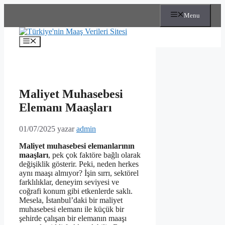
İçeriğe
Menu
atla
Menü
Maliyet Muhasebesi
Elemanı Maaşları
01/07/2025
yazar
admin
Maliyet muhasebesi elemanlarının
maaşları
, pek çok faktöre bağlı olarak
değişiklik gösterir. Peki, neden herkes
aynı maaşı almıyor? İşin sırrı, sektörel
farklılıklar, deneyim seviyesi ve
coğrafi konum gibi etkenlerde saklı.
Mesela, İstanbul’daki bir maliyet
muhasebesi elemanı ile küçük bir
şehirde çalışan bir elemanın maaşı