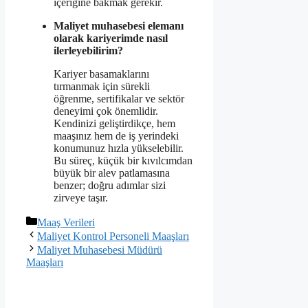
içeriğine bakmak gerekir.
Maliyet muhasebesi elemanı
olarak kariyerimde nasıl
ilerleyebilirim?
Kariyer basamaklarını
tırmanmak için sürekli
öğrenme, sertifikalar ve sektör
deneyimi çok önemlidir.
Kendinizi geliştirdikçe, hem
maaşınız hem de iş yerindeki
konumunuz hızla yükselebilir.
Bu süreç, küçük bir kıvılcımdan
büyük bir alev patlamasına
benzer; doğru adımlar sizi
zirveye taşır.
Kategoriler
Maaş Verileri
Maliyet Kontrol Personeli Maaşları
Maliyet Muhasebesi Müdürü
Maaşları