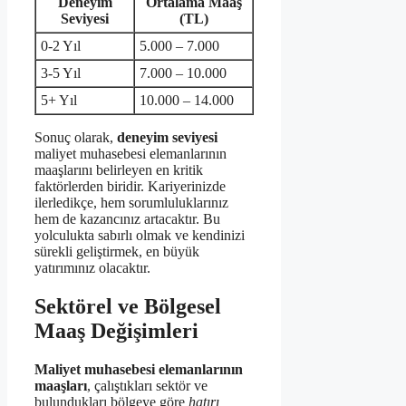
Deneyim
Ortalama Maaş
Seviyesi
(TL)
0-2 Yıl
5.000 – 7.000
3-5 Yıl
7.000 – 10.000
5+ Yıl
10.000 – 14.000
Sonuç olarak,
deneyim seviyesi
maliyet muhasebesi elemanlarının
maaşlarını belirleyen en kritik
faktörlerden biridir. Kariyerinizde
ilerledikçe, hem sorumluluklarınız
hem de kazancınız artacaktır. Bu
yolculukta sabırlı olmak ve kendinizi
sürekli geliştirmek, en büyük
yatırımınız olacaktır.
Sektörel ve Bölgesel
Maaş Değişimleri
Maliyet muhasebesi elemanlarının
maaşları
, çalıştıkları sektör ve
bulundukları bölgeye göre
hatırı