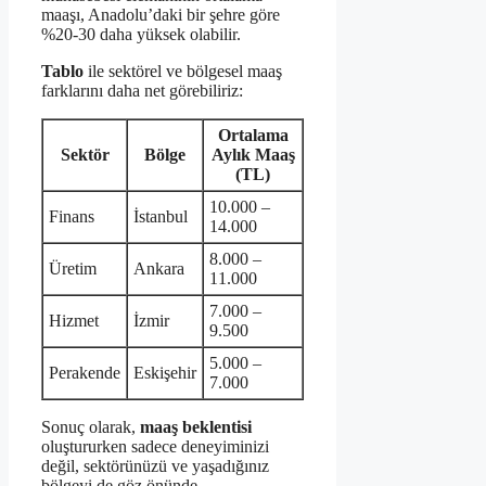
maaşı, Anadolu’daki bir şehre göre
%20-30 daha yüksek olabilir.
Tablo
ile sektörel ve bölgesel maaş
farklarını daha net görebiliriz:
Ortalama
Sektör
Bölge
Aylık Maaş
(TL)
10.000 –
Finans
İstanbul
14.000
8.000 –
Üretim
Ankara
11.000
7.000 –
Hizmet
İzmir
9.500
5.000 –
Perakende
Eskişehir
7.000
Sonuç olarak,
maaş beklentisi
oluştururken sadece deneyiminizi
değil, sektörünüzü ve yaşadığınız
bölgeyi de göz önünde