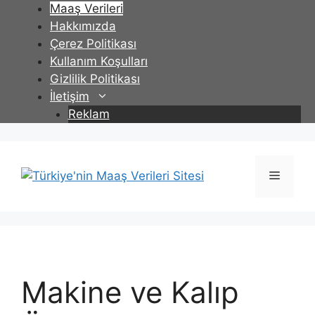
İçeriğe
Maaş Verileri
atla
Hakkımızda
Çerez Politikası
Kullanım Koşulları
Gizlilik Politikası
İletişim
Reklam
Menü
Makine ve Kalıp