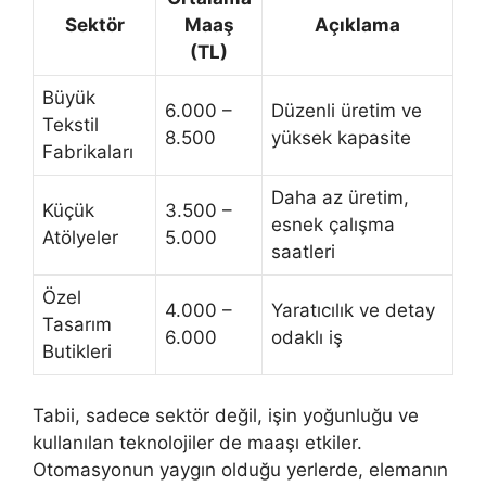
Sektör
Maaş
Açıklama
(TL)
Büyük
6.000 –
Düzenli üretim ve
Tekstil
8.500
yüksek kapasite
Fabrikaları
Daha az üretim,
Küçük
3.500 –
esnek çalışma
Atölyeler
5.000
saatleri
Özel
4.000 –
Yaratıcılık ve detay
Tasarım
6.000
odaklı iş
Butikleri
Tabii, sadece sektör değil, işin yoğunluğu ve
kullanılan teknolojiler de maaşı etkiler.
Otomasyonun yaygın olduğu yerlerde, elemanın