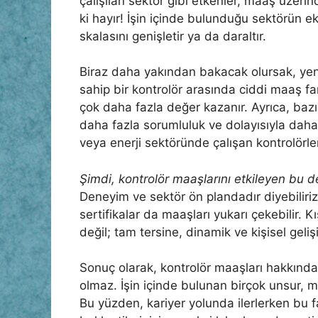
çalışılan sektör gibi etkenler, maaş üzeri
ki hayır! İşin içinde bulunduğu sektörün
skalasını genişletir ya da daraltır.
Biraz daha yakından bakacak olursak, yeni 
sahip bir kontrolör arasında ciddi maaş f
çok daha fazla değer kazanır. Ayrıca, bazı
daha fazla sorumluluk ve dolayısıyla daha
veya enerji sektöründe çalışan kontrolörler
Şimdi, kontrolör maaşlarını etkileyen bu d
Deneyim ve sektör ön plandadır diyebiliri
sertifikalar da maaşları yukarı çekebilir. 
değil; tam tersine, dinamik ve kişisel geliş
Sonuç olarak, kontrolör maaşları hakkın
olmaz. İşin içinde bulunan birçok unsur, maaş
Bu yüzden, kariyer yolunda ilerlerken bu