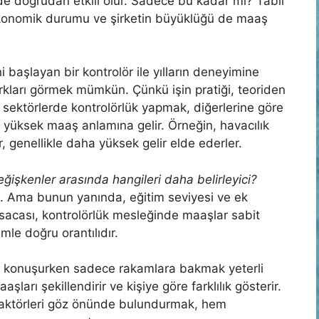
nde doğrudan etkili olur. Sadece bu kadar mı? Tabii
 ekonomik durumu ve şirketin büyüklüğü de maaş
başlayan bir kontrolör ile yılların deneyimine
arkları görmek mümkün. Çünkü işin pratiği, teoriden
 sektörlerde kontrolörlük yapmak, diğerlerine göre
 yüksek maaş anlamına gelir. Örneğin, havacılık
, genellikle daha yüksek gelir elde ederler.
eğişkenler arasında hangileri daha belirleyici?
z. Ama bunun yanında, eğitim seviyesi ve ek
Kısacası, kontrolörlük mesleğinde maaşlar sabit
imle doğru orantılıdır.
da konuşurken sadece rakamlara bakmak yeterli
ları şekillendirir ve kişiye göre farklılık gösterir.
 faktörleri göz önünde bulundurmak, hem