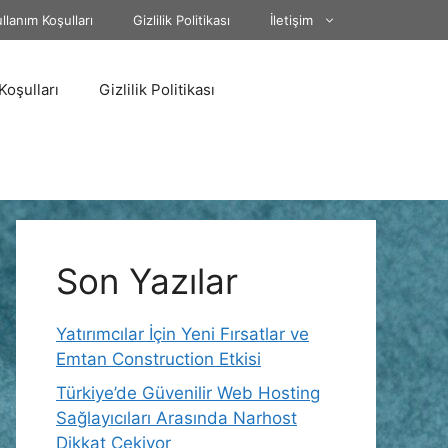
llanım Koşulları
Gizlilik Politikası
İletişim
Koşulları
Gizlilik Politikası
Son Yazılar
Yatırımcılar İçin Yeni Fırsatlar ve
Emtan Construction Etkisi
Türkiye’de Güvenilir Web Hosting
Sağlayıcıları Arasında Narhost
Dikkat Çekiyor