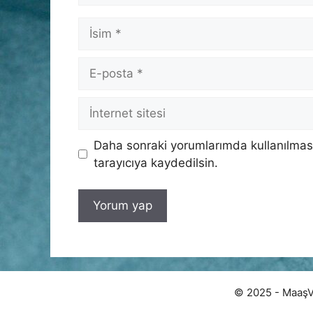
İsim
E-
posta
İnternet
sitesi
Daha sonraki yorumlarımda kullanılması
tarayıcıya kaydedilsin.
© 2025 - MaaşVer