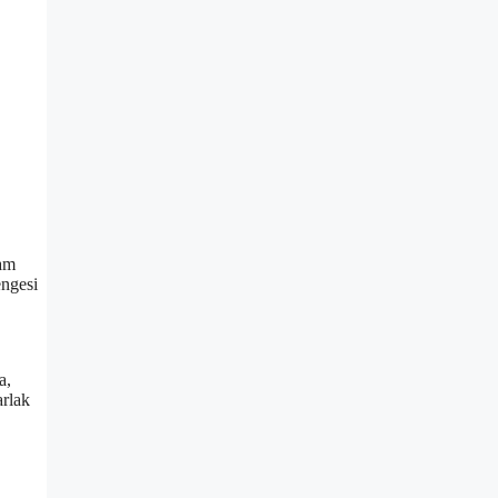
şam
engesi
a,
arlak