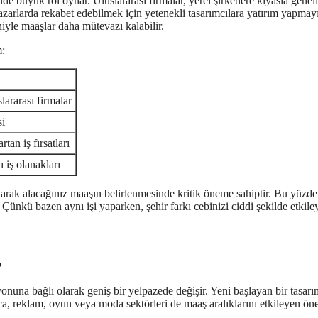
e büyük rol oynar. Uluslararası firmalar, yerel şirketlere kıyasla genell
zarlarda rekabet edebilmek için yetenekli tasarımcılara yatırım yapmayı
iyle maaşlar daha mütevazı kalabilir.
m:
ararası firmalar
si
tan iş fırsatları
 iş olanakları
olarak alacağınız maaşın belirlenmesinde kritik öneme sahiptir. Bu yüzde
ünkü bazen aynı işi yaparken, şehir farkı cebinizi ciddi şekilde etkiley
?
nuna bağlı olarak geniş bir yelpazede değişir. Yeni başlayan bir tasarım
ıca, reklam, oyun veya moda sektörleri de maaş aralıklarını etkileyen ön