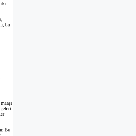
arkı
n,
da, bu
.
n maaşı
çeleri
ler
ır. Bu
r