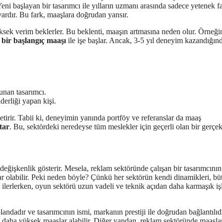
Yeni başlayan bir tasarımcı ile yılların uzmanı arasında sadece yetenek f
ardır. Bu fark, maaşlara doğrudan yansır.
ksek verim beklerler. Bu beklenti, maaşın artmasına neden olur. Örneği
bir başlangıç maaşı
ile işe başlar. Ancak, 3-5 yıl deneyim kazandığın
unan tasarımcı.
derliği yapan kişi.
etirir. Tabii ki, deneyimin yanında portföy ve referanslar da maaş
tar
. Bu, sektördeki neredeyse tüm meslekler için geçerli olan bir gerçek
a değişkenlik gösterir. Mesela, reklam sektöründe çalışan bir tasarımcını
lar olabilir. Peki neden böyle? Çünkü her sektörün kendi dinamikleri, büt
le ilerlerken, oyun sektörü uzun vadeli ve teknik açıdan daha karmaşık iş
plandadır ve tasarımcının ismi, markanın prestiji ile doğrudan bağlantılıd
 daha yüksek maaşlar alabilir. Diğer yandan, reklam sektöründe maaşla