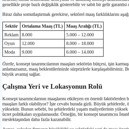
genellikle proje bazlı değişiklik gösterebilir ve sabit bir gelir garantisi
Biraz daha somutlaştırmak gerekirse, sektörel maaş farklılıklarını aşağı
Sektör
Ortalama Maaş (TL)
Maaş Aralığı (TL)
Reklam
8.000
5.000 – 12.000
Oyun
12.000
8.000 – 18.000
Moda
9.000
6.000 – 14.000
Özetle
, konsept tasarımcılarının maaşları sektörün bütçesi, işin karmaşık
anlamazsanız, maaş beklentilerinizde sürprizlerle karşılaşabilirsiniz. 
büyük avantaj sağlar.
Çalışma Yeri ve Lokasyonun Rolü
Konsept tasarımcılarının maaşlarını etkileyen en önemli faktörlerden b
maaşları farklı olabiliyor? İşte cevabı burada gizli. Büyük şehirlerde,
yüksektir. Bunun sebebi, bu şehirlerdeki yaşam maliyetlerinin yüksek o
ücret politikaları uygulamasıdır. Örneğin, bir konsept tasarımcısı İst
meslektaşından daha fazla kazanabilir.