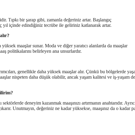
ir. Tıpkı bir şarap gibi, zamanla değeriniz artar. Başlangıç
yıl içinde edindiğiniz tecrübe ile geliriniz katlanarak artar.
alır?
a yüksek maaşlar sunar. Moda ve diğer yaratıcı alanlarda da maaşlar
aş politikalarını belirleyen ana unsurlardır.
arımcıları, genellikle daha yüksek maaşlar alır. Çünkü bu bölgelerde ya
aaşlar nispeten daha düşük olabilir, ancak yaşam kalitesi ve iş-yaşam d
ilirim?
klı sektörlerde deneyim kazanmak maaşınızı artırmanın anahtarıdır. Ayrıc
ıkarır. Unutmayın, değeriniz ne kadar yüksekse, maaşınız da o kadar p