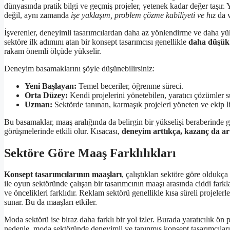
dünyasında pratik bilgi ve geçmiş projeler, yetenek kadar değer taşır. 
değil, aynı zamanda
işe yaklaşım, problem çözme kabiliyeti ve hız
da v
İşverenler, deneyimli tasarımcılardan daha az yönlendirme ve daha yü
sektöre ilk adımını atan bir konsept tasarımcısı genellikle
daha düşük 
rakam önemli ölçüde yükselir.
Deneyim basamaklarını şöyle düşünebilirsiniz:
Yeni Başlayan:
Temel beceriler, öğrenme süreci.
Orta Düzey:
Kendi projelerini yönetebilen, yaratıcı çözümler s
Uzman:
Sektörde tanınan, karmaşık projeleri yöneten ve ekip li
Bu basamaklar, maaş aralığında da belirgin bir yükselişi beraberinde g
görüşmelerinde etkili olur. Kısacası,
deneyim arttıkça, kazanç da ar
Sektöre Göre Maaş Farklılıkları
Konsept tasarımcılarının maaşları
, çalıştıkları sektöre göre oldukç
ile oyun sektöründe çalışan bir tasarımcının maaşı arasında ciddi fark
ve öncelikleri farklıdır. Reklam sektörü genellikle kısa süreli projeler
sunar. Bu da maaşları etkiler.
Moda sektörü ise biraz daha farklı bir yol izler. Burada yaratıcılık ön 
nedenle, moda sektöründe deneyimli ve tanınmış konsept tasarımcıları