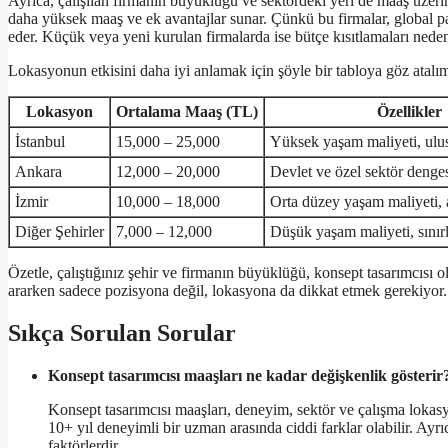
Ayrıca, çalışılan firmanın büyüklüğü ve sektördeki yeri de maaş üzerind
daha yüksek maaş ve ek avantajlar sunar. Çünkü bu firmalar, global pa
eder. Küçük veya yeni kurulan firmalarda ise bütçe kısıtlamaları neden
Lokasyonun etkisini daha iyi anlamak için şöyle bir tabloya göz atalı
Lokasyon
Ortalama Maaş (TL)
Özellikler
İstanbul
15,000 – 25,000
Yüksek yaşam maliyeti, ulusl
Ankara
12,000 – 20,000
Devlet ve özel sektör denge
İzmir
10,000 – 18,000
Orta düzey yaşam maliyeti, ar
Diğer Şehirler
7,000 – 12,000
Düşük yaşam maliyeti, sınırlı
Özetle, çalıştığınız şehir ve firmanın büyüklüğü, konsept tasarımcısı 
ararken sadece pozisyona değil, lokasyona da dikkat etmek gerekiyor. Ç
Sıkça Sorulan Sorular
Konsept tasarımcısı maaşları ne kadar değişkenlik gösterir
Konsept tasarımcısı maaşları, deneyim, sektör ve çalışma lokasyo
10+ yıl deneyimli bir uzman arasında ciddi farklar olabilir. Ayr
faktörlerdir.