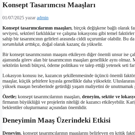
Konsept Tasarımcısı Maaşları
01/07/2025
yazar
admin
Konsept tasarımcılarının maaşları
, birçok değişkene bağlı olarak fa
seviyesi, sektörel farklılıklar ve çalışma lokasyonu gibi temel faktörle
sahip bir tasarımcının gelirleri arasında ciddi uçurumlar olabilir. Bu 
sorumluluk arttıkça
, doğal olarak kazanç da yükselir.
Bir konsept tasarımcısının maaşını etkileyen diğer önemli unsur ise çal
ajansında görev alan bir tasarımcının maaşları genellikle aynı olmaz. 
sektörün kendi bütçesi, ödeme politikası ve talep ettiği yetenek seti f
Lokasyon konusu ise, kazancın şekillenmesinde üçüncü önemli faktör o
maaşlar, küçük şehirlere kıyasla genellikle daha yüksektir. Uluslararas
yüksek maaşın beraberinde getirdiği yaşam maliyetini de unutmamak g
Özetle;
konsept tasarımcılarının maaşları,
deneyim, sektör ve lokasy
firmanın büyüklüğü ve projelerin niteliği de kazancı etkileyebilir. 
beklentiler oluşturmanız açısından önemlidir.
Deneyimin Maaş Üzerindeki Etkisi
Deneyim
, konsept tasarımcılarının maaşlarını belirleyen en kritik f