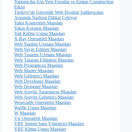
Yatırımcılar İçin Yeni Fırsatlar ve Emtan Construction
Etkisi
Türkiye’de Güvenilir Web Hosting Sağlayıcıları
Arasında Narhost Dikkat Çekiyor
Yakıt Kontrolörü Maaşları
Yakın Koruma Maaşları
Yağ Rafine Ustası Maaşları
X-Ray Operatörü Maaşları
Web Yazılım Uzmanı Maaşları
Web Yayın Editörü Maaşları
Web Tasarım Uzmanı Maaşları
Web Tasarım Eğitmeni Maaşları
Web Programcısı Maaşları
Web Master Maaşları
Web Geliştirici Maaşları
Web Developer Maaşları
Web Designer Maaşları
Web Arayüz Tasarımcısı Maaşları
Web Arayüz Geliştirici Maaşları
Wearcadfe Operatörü Maaşları
Waffle Ustası Maaşları
W Maaşları
Vtr Operatörü Maaşları
VRF Sistem Satış Yöneticisi Maaşları
VRF Klima Ustası Maaşları