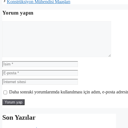
Konstrüksiyon Mühendisi Maaşları
Yorum yapın
Yorum
İsim
E-
posta
İnternet
sitesi
Daha sonraki yorumlarımda kullanılması için adım, e-posta adresim
Son Yazılar