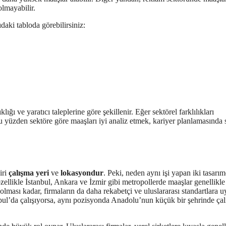
 olmayabilir.
daki tabloda görebilirsiniz:
lığı ve yaratıcı taleplerine göre şekillenir. Eğer sektörel farklılıkları
Bu yüzden sektöre göre maaşları iyi analiz etmek, kariyer planlamasında 
iri
çalışma yeri
ve
lokasyondur
. Peki, neden aynı işi yapan iki tasarım
 özellikle İstanbul, Ankara ve İzmir gibi metropollerde maaşlar genellikl
lması kadar, firmaların da daha rekabetçi ve uluslararası standartlara 
anbul’da çalışıyorsa, aynı pozisyonda Anadolu’nun küçük bir şehrinde çal