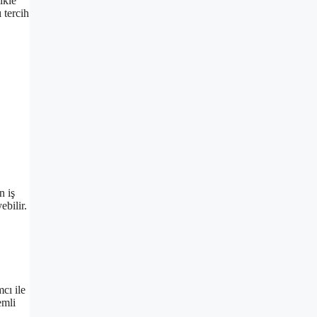
ikle
 tercih
n iş
ebilir.
cı ile
emli