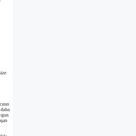
size
cının
e daha
uygun
ışan