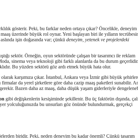
rklılık gösterir. Peki, bu farklar neden ortaya çıkar? Öncelikle, deneyim
r maaş üzerinde büyük rol oynar. Yeni başlayan biri ile yılların tecrübesi
da aslında işin doğasında var; çünkü
deneyim, yetenek ve projelerdeki
ıştığı sektör. Örneğin, oyun sektöründe çalışan bir tasarımcı ile reklam
Moda, sinema veya teknoloji gibi farklı alanlarda da bu durum geçerlidir
arklıdır. Bu yüzden sektörü göz ardı etmek büyük hata olur.
larak karşımıza çıkar. İstanbul, Ankara veya İzmir gibi büyük şehirle
ı firmalar da yerel şirketlere göre daha cazip maaş paketleri sunabilir. A
erekir. Bazen daha az maaş, daha düşük yaşam giderleriyle dengelenebi
on
gibi değişkenlerin kesişiminde şekillenir. Bu üç faktörün dışında, çal
Kariyer yolculuğunuzda bu unsurları göz önünde bulundurmak, gerçekçi
aktörlerden biridir. Peki, neden deneyim bu kadar önemli? Çünkü tasarım