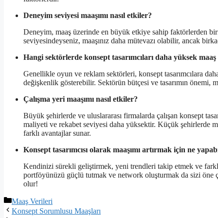
Deneyim seviyesi maaşımı nasıl etkiler?
Deneyim, maaş üzerinde en büyük etkiye sahip faktörlerden birid
seviyesindeyseniz, maaşınız daha mütevazı olabilir, ancak birkaç 
Hangi sektörlerde konsept tasarımcıları daha yüksek maaş 
Genellikle oyun ve reklam sektörleri, konsept tasarımcılara dah
değişkenlik gösterebilir. Sektörün bütçesi ve tasarımın önemi, ma
Çalışma yeri maaşımı nasıl etkiler?
Büyük şehirlerde ve uluslararası firmalarda çalışan konsept tas
maliyeti ve rekabet seviyesi daha yüksektir. Küçük şehirlerde m
farklı avantajlar sunar.
Konsept tasarımcısı olarak maaşımı artırmak için ne yapab
Kendinizi sürekli geliştirmek, yeni trendleri takip etmek ve far
portföyünüzü güçlü tutmak ve network oluşturmak da sizi öne ç
olur!
Kategoriler
Maaş Verileri
Konsept Sorumlusu Maaşları