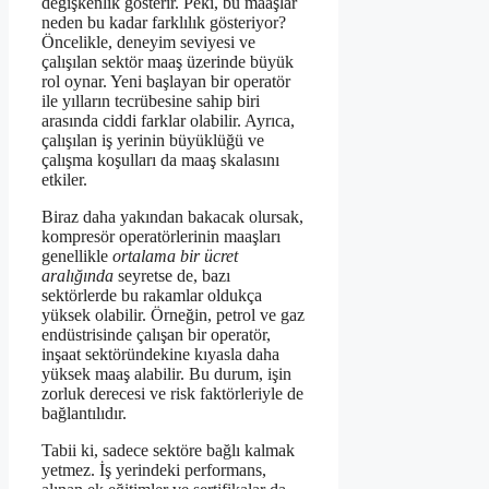
değişkenlik gösterir. Peki, bu maaşlar
neden bu kadar farklılık gösteriyor?
Öncelikle, deneyim seviyesi ve
çalışılan sektör maaş üzerinde büyük
rol oynar. Yeni başlayan bir operatör
ile yılların tecrübesine sahip biri
arasında ciddi farklar olabilir. Ayrıca,
çalışılan iş yerinin büyüklüğü ve
çalışma koşulları da maaş skalasını
etkiler.
Biraz daha yakından bakacak olursak,
kompresör operatörlerinin maaşları
genellikle
ortalama bir ücret
aralığında
seyretse de, bazı
sektörlerde bu rakamlar oldukça
yüksek olabilir. Örneğin, petrol ve gaz
endüstrisinde çalışan bir operatör,
inşaat sektöründekine kıyasla daha
yüksek maaş alabilir. Bu durum, işin
zorluk derecesi ve risk faktörleriyle de
bağlantılıdır.
Tabii ki, sadece sektöre bağlı kalmak
yetmez. İş yerindeki performans,