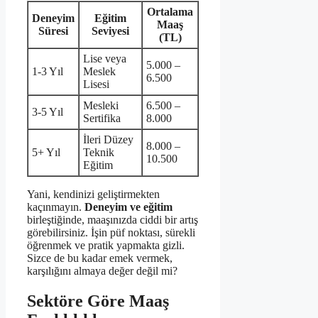
Ortalama
Deneyim
Eğitim
Maaş
Süresi
Seviyesi
(TL)
Lise veya
5.000 –
1-3 Yıl
Meslek
6.500
Lisesi
Mesleki
6.500 –
3-5 Yıl
Sertifika
8.000
İleri Düzey
8.000 –
5+ Yıl
Teknik
10.500
Eğitim
Yani, kendinizi geliştirmekten
kaçınmayın.
Deneyim ve eğitim
birleştiğinde, maaşınızda ciddi bir artış
görebilirsiniz. İşin püf noktası, sürekli
öğrenmek ve pratik yapmakta gizli.
Sizce de bu kadar emek vermek,
karşılığını almaya değer değil mi?
Sektöre Göre Maaş