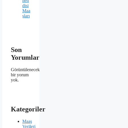
hen
disi
Maa
şları
Son
Yorumlar
Görüntülenecek
bir yorum
yok.
Kategoriler
Maaş
Verileri