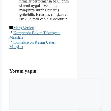
firmalar performansa bağlı prim
sistemi uygular ve bu da
maaşınıza sürpriz bir artış
getirebilir. Kısacası, çalışkan ve
istekli olmak cebinizi doldurur.
Kategoriler
Maaş Verileri
Kompresör Bakım Teknisyeni
Maaşları
Konfeksiyon Kesim Ustası
Maaşları
Yorum yapın
Yorum