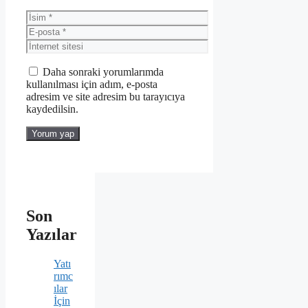
İsim
E-
posta
İnternet
sitesi
Daha sonraki yorumlarımda
kullanılması için adım, e-posta
adresim ve site adresim bu tarayıcıya
kaydedilsin.
Son
Yazılar
Yatı
rımc
ılar
İçin