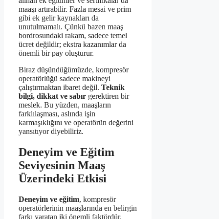
alınan ek eğitimler ve sertifikalar da
maaşı artırabilir. Fazla mesai ve prim
gibi ek gelir kaynakları da
unutulmamalı. Çünkü bazen maaş
bordrosundaki rakam, sadece temel
ücret değildir; ekstra kazanımlar da
önemli bir pay oluşturur.
Biraz düşündüğümüzde, kompresör
operatörlüğü sadece makineyi
çalıştırmaktan ibaret değil.
Teknik
bilgi, dikkat ve sabır
gerektiren bir
meslek. Bu yüzden, maaşların
farklılaşması, aslında işin
karmaşıklığını ve operatörün değerini
yansıtıyor diyebiliriz.
Deneyim ve Eğitim
Seviyesinin Maaş
Üzerindeki Etkisi
Deneyim ve eğitim
, kompresör
operatörlerinin maaşlarında en belirgin
farkı yaratan iki önemli faktördür.