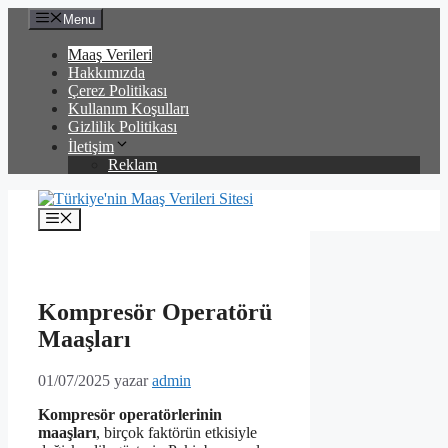
İçeriğe
Menu
atla
Maaş Verileri
Hakkımızda
Çerez Politikası
Kullanım Koşulları
Gizlilik Politikası
İletişim
Reklam
Menü
Kompresör Operatörü
Maaşları
01/07/2025
yazar
admin
Kompresör operatörlerinin
maaşları
, birçok faktörün etkisiyle