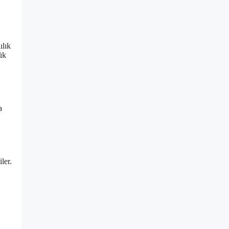
ılık
ük
a
ler.