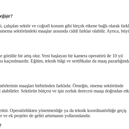
eğişir?
, çalışılan sektör ve coğrafi konum gibi birçok etkene bağlı olarak farkl
 sinema sektöründeki maaşlar arasında ciddi farklar olabilir. Ayrıca, büy
görülür bir artış olur. Yeni başlayan bir kamera operatörü ile 10 yıl
ı kaçınılmazdır. Eğitim, teknik bilgi ve sertifikalar da maaş pazarlığınd
örlerinin maaşları birbirinden farklıdır. Örneğin, sinema sektöründe
alabilirler. Sektörün bütçesi ve işin zorluk derecesi maaşı doğrudan etki
tirir. Operatörlükten yönetmenliğe ya da teknik koordinatörlüğe geçiş
er ve ek projeler de geliri artırmanın yollarındandır.
?