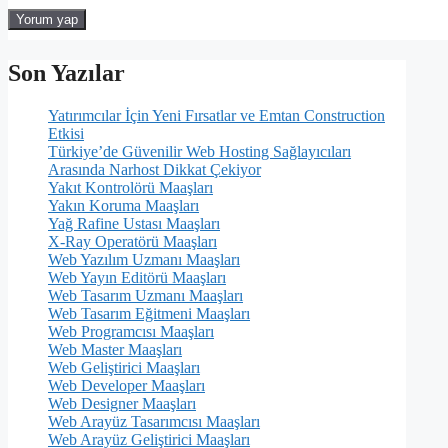
Son Yazılar
Yatırımcılar İçin Yeni Fırsatlar ve Emtan Construction
Etkisi
Türkiye’de Güvenilir Web Hosting Sağlayıcıları
Arasında Narhost Dikkat Çekiyor
Yakıt Kontrolörü Maaşları
Yakın Koruma Maaşları
Yağ Rafine Ustası Maaşları
X-Ray Operatörü Maaşları
Web Yazılım Uzmanı Maaşları
Web Yayın Editörü Maaşları
Web Tasarım Uzmanı Maaşları
Web Tasarım Eğitmeni Maaşları
Web Programcısı Maaşları
Web Master Maaşları
Web Geliştirici Maaşları
Web Developer Maaşları
Web Designer Maaşları
Web Arayüz Tasarımcısı Maaşları
Web Arayüz Geliştirici Maaşları