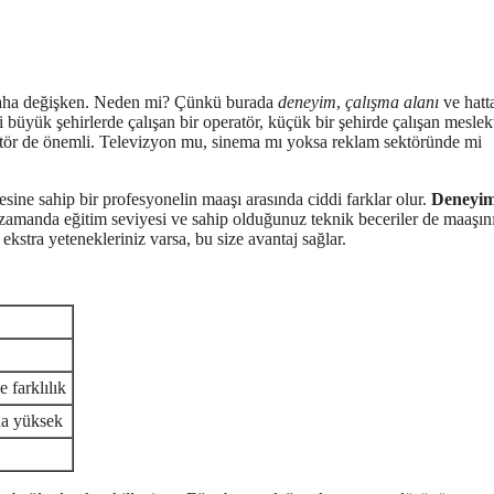
daha değişken. Neden mi? Çünkü burada
deneyim
,
çalışma alanı
ve hatt
i büyük şehirlerde çalışan bir operatör, küçük bir şehirde çalışan meslek
sektör de önemli. Televizyon mu, sinema mı yoksa reklam sektöründe mi
esine sahip bir profesyonelin maaşı arasında ciddi farklar olur.
Deneyi
amanda eğitim seviyesi ve sahip olduğunuz teknik beceriler de maaşını
kstra yetenekleriniz varsa, bu size avantaj sağlar.
 farklılık
ha yüksek