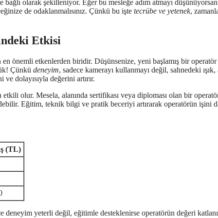
ne bağlı olarak şekilleniyor. Eğer bu mesleğe adım atmayı düşünüyorsan
eceğinize de odaklanmalısınız. Çünkü bu işte
tecrübe ve yetenek
, zamanl
ndeki Etkisi
n en önemli etkenlerden biridir. Düşünsenize, yeni başlamış bir operatör 
büyük! Çünkü
deneyim
, sadece kamerayı kullanmayı değil, sahnedeki ışık, 
i ve dolayısıyla değerini artırır.
tkili olur. Mesela, alanında sertifikası veya diploması olan bir operatör
bilir. Eğitim, teknik bilgi ve pratik beceriyi artırarak operatörün işini 
ş (TL)
0
 deneyim yeterli değil, eğitimle desteklenirse operatörün değeri katlanı