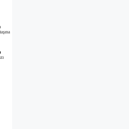
a
taşına
m
zı