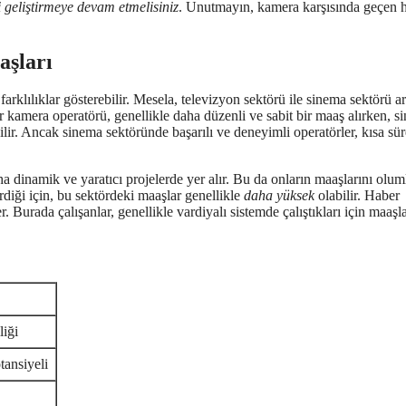
i geliştirmeye devam etmelisiniz
. Unutmayın, kamera karşısında geçen 
aşları
 farklılıklar gösterebilir. Mesela, televizyon sektörü ile sinema sektörü a
bir kamera operatörü, genellikle daha düzenli ve sabit bir maaş alırken, 
ilir. Ancak sinema sektöründe başarılı ve deneyimli operatörler, kısa sü
a dinamik ve yaratıcı projelerde yer alır. Bu da onların maaşlarını olum
diği için, bu sektördeki maaşlar genellikle
daha yüksek
olabilir. Haber
r. Burada çalışanlar, genellikle vardiyalı sistemde çalıştıkları için maaşl
liği
tansiyeli