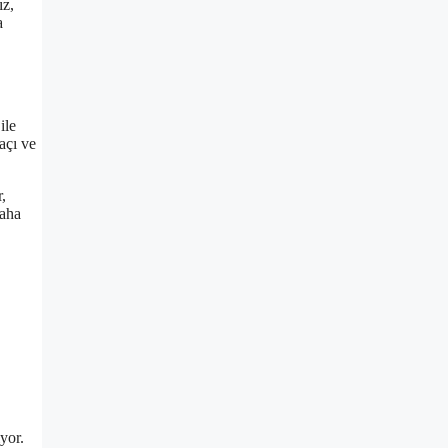
ız,
a
ile
açı ve
,
daha
yor.