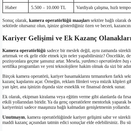
Haber
5.500 – 10.000 TL
Vardiyalı çalışma, hızlı tempo
Sonuç olarak,
kamera operatörlüğü maaşları
sektöre bağlı olarak d
sektörde olursanız olun, işinize gösterdiğiniz özen ve beceri, kazancını
Kariyer Gelişimi ve Ek Kazanç Olanaklar
Kamera operatörlüğü
sadece bir meslek değil, aynı zamanda sürekli g
artırmak ve ek gelir elde etmek için neler yapabilirsiniz? Öncelikle, d
pozisyonlara geçme şansınız artar. Mesela,
yardımcı operatörden baş 
sertifika programları ve yeni teknolojilere hakim olmak da sizi bir adım
Birçok kamera operatörü, kariyer basamaklarını tırmanırken farklı sekt
kazanç kapılarını açar. Örneğin, reklam filmleri veya müzik klipleri g
yan işler, ana işinizin dışında size esneklik ve finansal destek sunar.
Ek olarak, ekipman kiralama veya eğitim verme gibi alanlarda da fırsa
etkili yollarından biridir. Ya da genç operatörlere mentorluk yaparak h
kariyerinizi sadece maaşınıza bağlı kalmadan genişletmenin yollarıdır.
Unutmayın
, kamera operatörlüğünde kariyer gelişimi sabır ve sürekl
maddi kazanç açısından tatmin edici sonuçlar elde edebilirsiniz. Bu sür