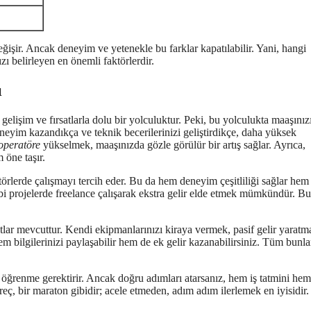
eğişir. Ancak deneyim ve yetenekle bu farklar kapatılabilir. Yani, hangi
zı belirleyen en önemli faktörlerdir.
ı
elişim ve fırsatlarla dolu bir yolculuktur. Peki, bu yolculukta maaşınız
eneyim kazandıkça ve teknik becerilerinizi geliştirdikçe, daha yüksek
operatöre
yükselmek, maaşınızda gözle görülür bir artış sağlar. Ayrıca,
 öne taşır.
örlerde çalışmayı tercih eder. Bu da hem deneyim çeşitliliği sağlar hem
ibi projelerde freelance çalışarak ekstra gelir elde etmek mümkündür. Bu
tlar mevcuttur. Kendi ekipmanlarınızı kiraya vermek, pasif gelir yaratm
em bilgilerinizi paylaşabilir hem de ek gelir kazanabilirsiniz. Tüm bunla
i öğrenme gerektirir. Ancak doğru adımları atarsanız, hem iş tatmini he
eç, bir maraton gibidir; acele etmeden, adım adım ilerlemek en iyisidir.