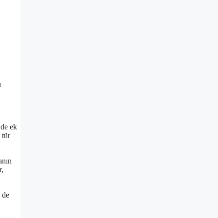
ı
 de ek
 tür
anın
r,
m de