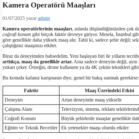
Kamera Operatörü Maaşları
01/07/2025
yazar
admin
Kamera operatörlerinin maaşları
, aslında düşündüğünüzden çok 
coğrafi konum
gibi birçok faktör devreye giriyor. Mesela, İstanbul gib
göre genellikle daha yüksek maaş alır. Tabii ki, sadece şehir değil; 
çalıştığınız maaşınızı etkiler.
Biraz da deneyimden bahsedelim. Yeni başlayan biri ile yılların tecrüb
arttıkça, maaş da genellikle artar.
Ama sadece deneyim değil, aynı z
yukarı çeker. Örneğin, drone kullanımı ya da 4K çekim teknikleri gibi e
Bu konuda kafanız karışmasın diye, genel bir bakış sunmak gerekirse:
Faktör
Maaş Üzerindeki Etkisi
Deneyim
Artan deneyimle maaş yükselir
Çalışma Alanı
Televizyon, sinema, reklam sektörlerinde
Coğrafi Konum
Büyük şehirlerde maaşlar genellikle da
Eğitim ve Teknik Beceriler
Ek yetenekler maaşı olumlu etkiler