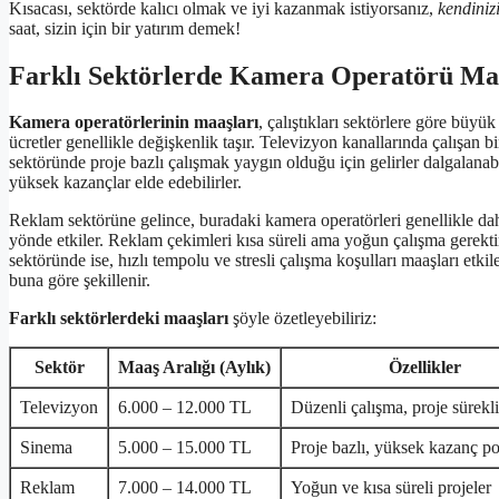
Kısacası, sektörde kalıcı olmak ve iyi kazanmak istiyorsanız,
kendiniz
saat, sizin için bir yatırım demek!
Farklı Sektörlerde Kamera Operatörü Ma
Kamera operatörlerinin maaşları
, çalıştıkları sektörlere göre büyük
ücretler genellikle değişkenlik taşır. Televizyon kanallarında çalışan 
sektöründe proje bazlı çalışmak yaygın olduğu için gelirler dalgalanab
yüksek kazançlar elde edebilirler.
Reklam sektörüne gelince, buradaki kamera operatörleri genellikle dah
yönde etkiler. Reklam çekimleri kısa süreli ama yoğun çalışma gerektir
sektöründe ise, hızlı tempolu ve stresli çalışma koşulları maaşları etkile
buna göre şekillenir.
Farklı sektörlerdeki maaşları
şöyle özetleyebiliriz:
Sektör
Maaş Aralığı (Aylık)
Özellikler
Televizyon
6.000 – 12.000 TL
Düzenli çalışma, proje sürekli
Sinema
5.000 – 15.000 TL
Proje bazlı, yüksek kazanç po
Reklam
7.000 – 14.000 TL
Yoğun ve kısa süreli projeler