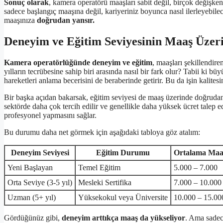
Sonuç olarak
, kamera operatörü maaşları sabit değil, birçok değişke
sadece başlangıç maaşına değil, kariyeriniz boyunca nasıl ilerleyebil
maaşınıza
doğrudan yansır.
Deneyim ve Eğitim Seviyesinin Maaş Üzeri
Kamera operatörlüğünde deneyim ve eğitim
, maaşları şekillendire
yılların tecrübesine sahip biri arasında nasıl bir fark olur? Tabii ki 
hareketleri anlama becerisini de beraberinde getirir. Bu da işin kalitesin
Bir başka açıdan bakarsak, eğitim seviyesi de maaş üzerinde doğrudan e
sektörde daha çok tercih edilir ve genellikle daha yüksek ücret talep ede
profesyonel yapmasını sağlar.
Bu durumu daha net görmek için aşağıdaki tabloya göz atalım:
Deneyim Seviyesi
Eğitim Durumu
Ortalama Maa
Yeni Başlayan
Temel Eğitim
5.000 – 7.000
Orta Seviye (3-5 yıl)
Mesleki Sertifika
7.000 – 10.000
Uzman (5+ yıl)
Yüksekokul veya Üniversite
10.000 – 15.00
Gördüğünüz gibi,
deneyim arttıkça maaş da yükseliyor
. Ama sadece