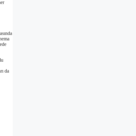
her
rasında
sinema
rede
lu
arı da