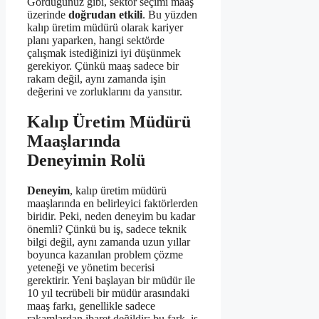
Gördüğünüz gibi, sektör seçimi maaş
üzerinde
doğrudan etkili
. Bu yüzden
kalıp üretim müdürü olarak kariyer
planı yaparken, hangi sektörde
çalışmak istediğinizi iyi düşünmek
gerekiyor. Çünkü maaş sadece bir
rakam değil, aynı zamanda işin
değerini ve zorluklarını da yansıtır.
Kalıp Üretim Müdürü
Maaşlarında
Deneyimin Rolü
Deneyim
, kalıp üretim müdürü
maaşlarında en belirleyici faktörlerden
biridir. Peki, neden deneyim bu kadar
önemli? Çünkü bu iş, sadece teknik
bilgi değil, aynı zamanda uzun yıllar
boyunca kazanılan problem çözme
yeteneği ve yönetim becerisi
gerektirir. Yeni başlayan bir müdür ile
10 yıl tecrübeli bir müdür arasındaki
maaş farkı, genellikle sadece
rakamlardan ibaret değildir; bu fark, iş