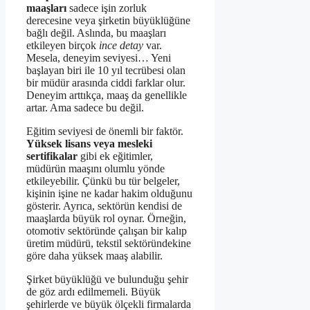
maaşları
sadece işin zorluk
derecesine veya şirketin büyüklüğüne
bağlı değil. Aslında, bu maaşları
etkileyen birçok
ince detay
var.
Mesela, deneyim seviyesi… Yeni
başlayan biri ile 10 yıl tecrübesi olan
bir müdür arasında ciddi farklar olur.
Deneyim arttıkça, maaş da genellikle
artar. Ama sadece bu değil.
Eğitim seviyesi de önemli bir faktör.
Yüksek lisans veya mesleki
sertifikalar
gibi ek eğitimler,
müdürün maaşını olumlu yönde
etkileyebilir. Çünkü bu tür belgeler,
kişinin işine ne kadar hakim olduğunu
gösterir. Ayrıca, sektörün kendisi de
maaşlarda büyük rol oynar. Örneğin,
otomotiv sektöründe çalışan bir kalıp
üretim müdürü, tekstil sektöründekine
göre daha yüksek maaş alabilir.
Şirket büyüklüğü ve bulunduğu şehir
de göz ardı edilmemeli. Büyük
şehirlerde ve büyük ölçekli firmalarda