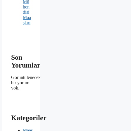
Mü
hen
disi
Maa
şları
Son
Yorumlar
Görüntülenecek
bir yorum
yok.
Kategoriler
Maaş