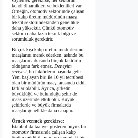
söylemek gerekirse, her sektörün
kendi dinamikleri ve beklentileri var.
Örneğin, otomotiv sektöründe çalışan
bir kalıp üretim müdürünün maaşı,
tekstil sektöründekinden genellikle
daha yüksektir. Çünkü otomotiv
sektörü daha fazla teknik bilgi ve
sorumluluk gerektirir.
Birçok kişi kalıp üretim müdürlerinin
maaşlarını merak ederken, aslında bu
maaşların arkasında birçok faktörün
olduğunu fark etmez.
Deneyim
seviyesi
, bu faktörlerin başında gelir.
Yeni başlayan biri ile 10 yıl tecrübesi
olan bir müdürün maaşı arasında ciddi
farklar olabilir. Ayrıca, şirketin
büyüklüğü ve bulunduğu şehir de
maaş üzerinde etkili olur. Büyük
şehirlerde ve büyük firmalarda
maaşlar genellikle daha caziptir.
Örnek vermek gerekirse;
İstanbul’da faaliyet gösteren büyük bir
otomotiv firmasında çalışan kalıp
üretim müdürü, aynı pozisyondaki bir