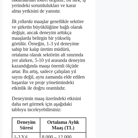
yerindeki sorumlulukları ve karar
alma yetkisini de yansıtır.
İlk yıllarda
maaşlar genellikle sektöre
ve şirketin büyüklüğüne bağlı olarak
değişir, ancak deneyim arttıkça
maaşlarda belirgin bir yükseliş
görülür. Örneğin, 1-3 yıl deneyime
sahip bir kalıp üretim müdürü,
ortalama olarak sektörün alt sınırında
yer alırken, 5-10 yıl arasında deneyim
kazandığında maaşı önemli ölçüde
artar. Bu artış, sadece çalışılan yıl
sayısı değil, aynı zamanda elde edilen
başarılar ve proje yönetimindeki
etkinlik ile doğru orantılıdır.
Deneyimin maaş üzerindeki etkisini
daha net görmek için aşağıdaki
tabloyu inceleyebilirsiniz:
Deneyim
Ortalama Aylık
Süresi
Maaş (TL)
1-3 Yıl
8.000 – 12.000