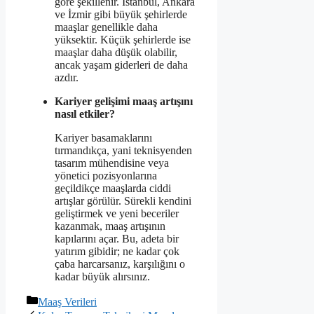
göre şekillenir. İstanbul, Ankara
ve İzmir gibi büyük şehirlerde
maaşlar genellikle daha
yüksektir. Küçük şehirlerde ise
maaşlar daha düşük olabilir,
ancak yaşam giderleri de daha
azdır.
Kariyer gelişimi maaş artışını
nasıl etkiler?
Kariyer basamaklarını
tırmandıkça, yani teknisyenden
tasarım mühendisine veya
yönetici pozisyonlarına
geçildikçe maaşlarda ciddi
artışlar görülür. Sürekli kendini
geliştirmek ve yeni beceriler
kazanmak, maaş artışının
kapılarını açar. Bu, adeta bir
yatırım gibidir; ne kadar çok
çaba harcarsanız, karşılığını o
kadar büyük alırsınız.
Kategoriler
Maaş Verileri