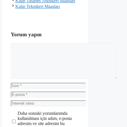
Kalıp Tasarım Teknikeri Maaşları
Kalıp Teknikeri Maaşları
Yorum yapın
Yorum
İsim
E-
posta
İnternet
sitesi
Daha sonraki yorumlarımda
kullanılması için adım, e-posta
adresim ve site adresim bu