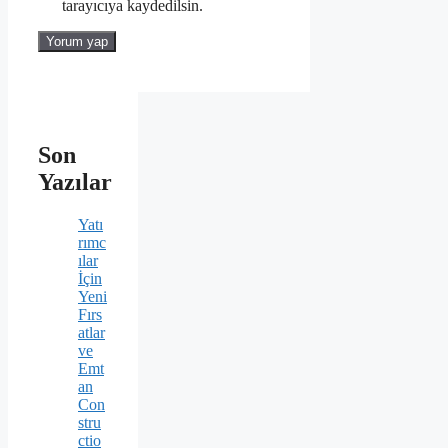
tarayıcıya kaydedilsin.
Son
Yazılar
Yatı
rımc
ılar
İçin
Yeni
Fırs
atlar
ve
Emt
an
Con
stru
ctio