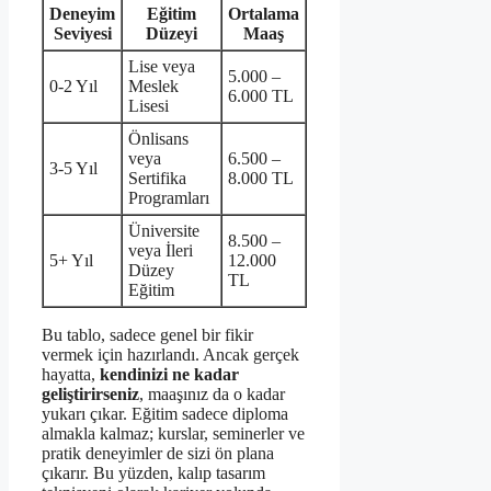
Deneyim
Eğitim
Ortalama
Seviyesi
Düzeyi
Maaş
Lise veya
5.000 –
0-2 Yıl
Meslek
6.000 TL
Lisesi
Önlisans
veya
6.500 –
3-5 Yıl
Sertifika
8.000 TL
Programları
Üniversite
8.500 –
veya İleri
5+ Yıl
12.000
Düzey
TL
Eğitim
Bu tablo, sadece genel bir fikir
vermek için hazırlandı. Ancak gerçek
hayatta,
kendinizi ne kadar
geliştirirseniz
, maaşınız da o kadar
yukarı çıkar. Eğitim sadece diploma
almakla kalmaz; kurslar, seminerler ve
pratik deneyimler de sizi ön plana
çıkarır. Bu yüzden, kalıp tasarım