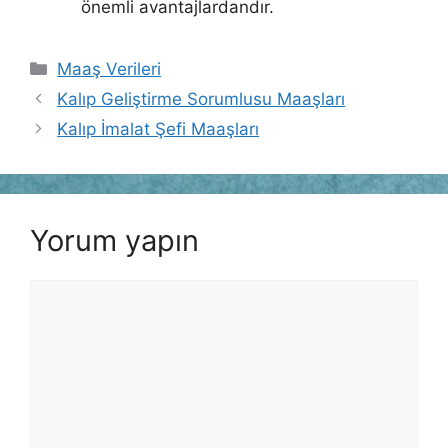
önemli avantajlardandır.
Kategoriler
Maaş Verileri
Kalıp Geliştirme Sorumlusu Maaşları
Kalıp İmalat Şefi Maaşları
Yorum yapın
Yorum