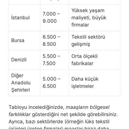
Yüksek yaşam
7.000 –
İstanbul
maliyeti, büyük
9.000
firmalar
6.500 –
Tekstil sektörü
Bursa
8.500
gelişmiş
5.500 –
Orta ölçekli
Denizli
7.500
fabrikalar
Diğer
5.000 –
Daha küçük
Anadolu
6.500
işletmeler
Şehirleri
Tabloyu incelediğinizde,
maaşların bölgesel
farklılıklar
gösterdiğini net şekilde görebilirsiniz.
Ayrıca, bazı sektörlerde (örneğin lüks tekstil
ürünleri üreten firmalar) maaşlar biraz daha