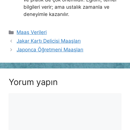
bilgileri verir; ama ustalık zamanla ve
deneyimle kazanılır.
Kategoriler
Maaş Verileri
Jakar Kartı Delicisi Maaşları
Japonca Öğretmeni Maaşları
Yorum yapın
Yorum