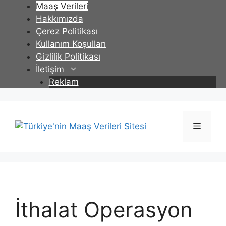
İçeriğe
Maaş Verileri
atla
Hakkımızda
Çerez Politikası
Kullanım Koşulları
Gizlilik Politikası
İletişim
Reklam
Menü
İthalat Operasyon