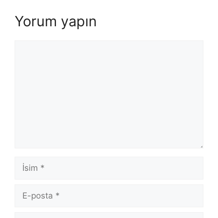
Yorum yapın
Yorum
İsim
E-
posta
İnternet