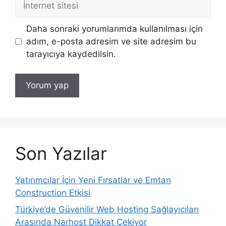
sitesi
Daha sonraki yorumlarımda kullanılması için
adım, e-posta adresim ve site adresim bu
tarayıcıya kaydedilsin.
Son Yazılar
Yatırımcılar İçin Yeni Fırsatlar ve Emtan
Construction Etkisi
Türkiye’de Güvenilir Web Hosting Sağlayıcıları
Arasında Narhost Dikkat Çekiyor