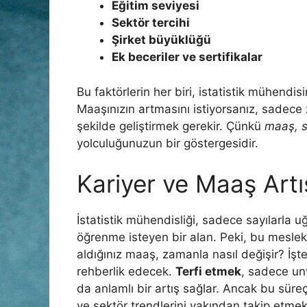
Eğitim seviyesi
Sektör tercihi
Şirket büyüklüğü
Ek beceriler ve sertifikalar
Bu faktörlerin her biri, istatistik mühendisi
Maaşınızın artmasını istiyorsanız, sadece 
şekilde geliştirmek gerekir. Çünkü
maaş, s
yolculuğunuzun bir göstergesidir.
Kariyer ve Maaş Artı
İstatistik mühendisliği, sadece sayılarla 
öğrenme isteyen bir alan. Peki, bu meslekt
aldığınız maaş, zamanla nasıl değişir? İşt
rehberlik edecek.
Terfi etmek
, sadece un
da anlamlı bir artış sağlar. Ancak bu sür
ve sektör trendlerini yakından takip etme