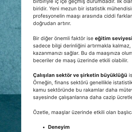
birbiriyle iç içe geçmiş durumdadır. İlk ola
biridir. Yeni mezun bir istatistik mühendis
profesyonelin maaşı arasında ciddi farklar 
doğrudan artırır.
Bir diğer önemli faktör ise
eğitim seviyes
sadece bilgi derinliğini artırmakla kalm
kazanmanızı sağlar. Bu da maaşınıza oluml
beceriler de maaş üzerinde etkili olabilir.
Çalışılan sektör ve şirketin büyüklüğü
is
Örneğin, finans sektörü genellikle istati
kamu sektöründe bu rakamlar daha mütevazı
sayesinde çalışanlarına daha cazip ücretle
Özetle, maaşlar üzerinde etkili olan başlıca
Deneyim