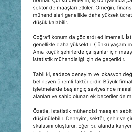
normal. Çünkü deneyim, iş dünyasında
pa
sektör de maaşları etkiler. Örneğin, finans
mühendisleri genellikle daha yüksek ücre
düşük kalabilir.
Coğrafi konum da göz ardı edilmemeli. İst
genellikle daha yüksektir. Çünkü yaşam mal
Ama küçük şehirlerde çalışanlar için maaş
istatistik mühendisliği için de geçerlidir.
Tabii ki, sadece deneyim ve lokasyon değil
belirleyen önemli faktörlerdir. Büyük firm
işletmelerde başlangıç seviyesinde maaşl
alanları ve sahip olunan ek beceriler de m
Özetle, istatistik mühendisi maaşları sabit
düşünülebilir. Deneyim, sektör, şehir ve ş
skalasını oluşturur. Eğer bu alanda kariye