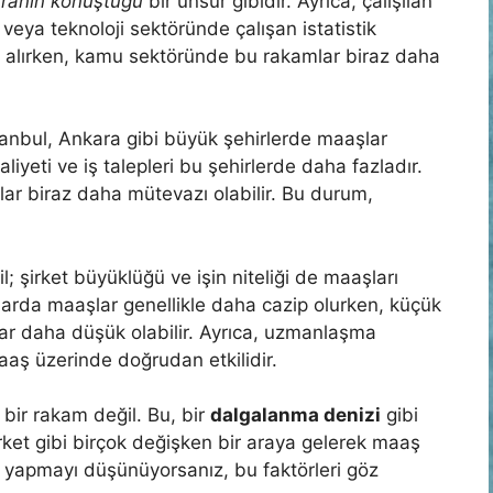
ranın konuştuğu
bir unsur gibidir. Ayrıca, çalışılan
 veya teknoloji sektöründe çalışan istatistik
t alırken, kamu sektöründe bu rakamlar biraz daha
anbul, Ankara gibi büyük şehirlerde maaşlar
iyeti ve iş talepleri bu şehirlerde daha fazladır.
lar biraz daha mütevazı olabilir. Bu durum,
; şirket büyüklüğü ve işin niteliği de maaşları
alarda maaşlar genellikle daha cazip olurken, küçük
ar daha düşük olabilir. Ayrıca, uzmanlaşma
aaş üzerinde doğrudan etkilidir.
 bir rakam değil. Bu, bir
dalgalanma denizi
gibi
irket gibi birçok değişken bir araya gelerek maaş
r yapmayı düşünüyorsanız, bu faktörleri göz