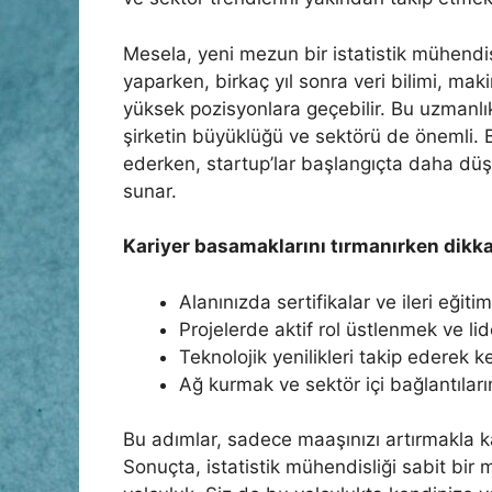
Mesela, yeni mezun bir istatistik mühendis
yaparken, birkaç yıl sonra veri bilimi, m
yüksek pozisyonlara geçebilir. Bu uzmanlık
şirketin büyüklüğü ve sektörü de önemli. 
ederken, startup’lar başlangıçta daha düş
sunar.
Kariyer basamaklarını tırmanırken dikk
Alanınızda sertifikalar ve ileri eğiti
Projelerde aktif rol üstlenmek ve lide
Teknolojik yenilikleri takip ederek 
Ağ kurmak ve sektör içi bağlantıları
Bu adımlar, sadece maaşınızı artırmakla ka
Sonuçta, istatistik mühendisliği sabit bir 