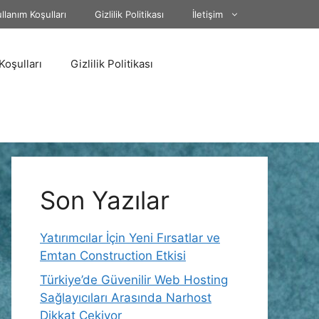
llanım Koşulları
Gizlilik Politikası
İletişim
Koşulları
Gizlilik Politikası
Son Yazılar
Yatırımcılar İçin Yeni Fırsatlar ve
Emtan Construction Etkisi
Türkiye’de Güvenilir Web Hosting
Sağlayıcıları Arasında Narhost
Dikkat Çekiyor