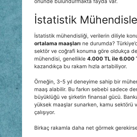
önünde bulundurmakta fayda var.
İstatistik Mühendisl
İstatistik mühendisliği, verilerin diliyle k
ortalama maaşları
ne durumda? Türkiye’de
sektör ve coğrafi konuma göre oldukça deği
mühendisi, genellikle
4.000 TL ile 6.000 
kazandıkça bu rakam hızla artabiliyor.
Örneğin, 3-5 yıl deneyime sahip bir mühe
maaş alabilir. Bu farkın sebebi sadece de
büyüklüğü ve şirketin finansal gücü. Bankac
yüksek maaşlar sunarken, kamu sektörü ve 
çalışıyor.
Birkaç rakamla daha net görmek gerekirse