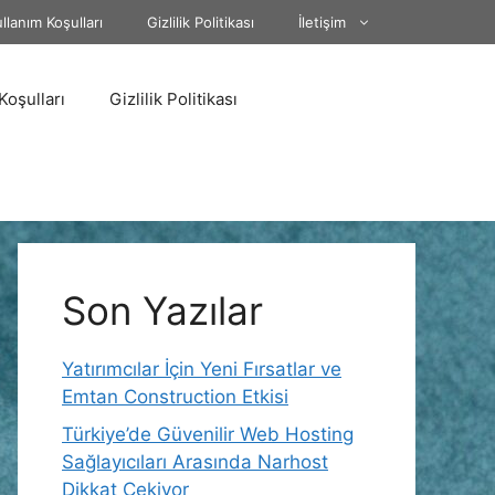
llanım Koşulları
Gizlilik Politikası
İletişim
Koşulları
Gizlilik Politikası
Son Yazılar
Yatırımcılar İçin Yeni Fırsatlar ve
Emtan Construction Etkisi
Türkiye’de Güvenilir Web Hosting
Sağlayıcıları Arasında Narhost
Dikkat Çekiyor