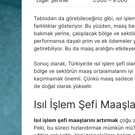
Diğer Şehirler
5.000 – 9.000
Tablodan da görebileceğiniz gibi, ısıl işle
farklılıklar gösteriyor. Bu yüzden, maaş b
bakmak yerine, çalışılacak bölge ve sektörü
performansa dayalı prim ve ek ödemeler 
getirebiliyor. Bu da maaş aralığını etkileye
Sonuç olarak, Türkiye’de ısıl işlem şefi 
bölge ve sektörün maaş ortalamalarını iyi a
kaçırmamak önemli. Çünkü maaş sadece baş
de doğal olarak yükselir.
Isıl İşlem Şefi Maaşla
Isıl işlem şefi maaşlarını artırmak
çoğu z
Peki, bu süreci hızlandırmak mümkün mü? K