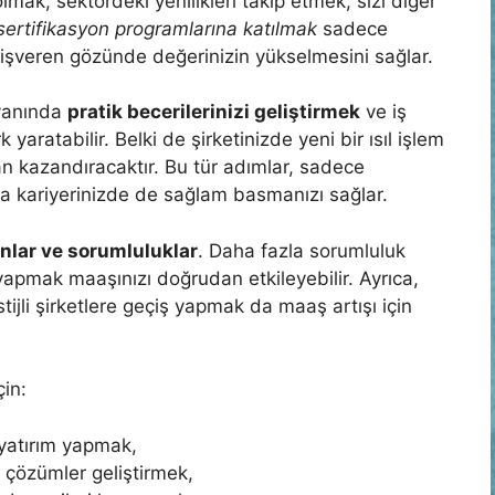
olmak, sektördeki yenilikleri takip etmek, sizi diğer
sertifikasyon programlarına katılmak
sadece
 işveren gözünde değerinizin yükselmesini sağlar.
yanında
pratik becerilerinizi geliştirmek
ve iş
aratabilir. Belki de şirketinizde yeni bir ısıl işlem
n kazandıracaktır. Bu tür adımlar, sadece
a kariyerinizde de sağlam basmanızı sağlar.
onlar ve sorumluluklar
. Daha fazla sorumluluk
yapmak maaşınızı doğrudan etkileyebilir. Ayrıca,
ijli şirketlere geçiş yapmak da maaş artışı için
çin:
 yatırım yapmak,
i çözümler geliştirmek,