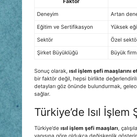
Faktör
Deneyim
Artan dene
Eğitim ve Sertifikasyon
Yüksek eğit
Sektör
Özel sektö
Şirket Büyüklüğü
Büyük firm
Sonuç olarak,
ısıl işlem şefi maaşlarını e
bir faktör değil, hepsi birlikte değerlendir
detayları göz önünde bulundurmak, gelec
sağlar.
Türkiye’de Isıl İşlem 
Türkiye’de
ısıl işlem şefi maaşları
, çalış
yapısına göre oldukça değişkenlik gösterir