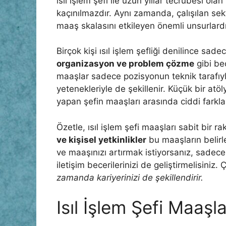
ısıl işlem şefi ile uzun yıllar tecrübesi ola
kaçınılmazdır. Aynı zamanda, çalışılan sek
maaş skalasını etkileyen önemli unsurlardı
Birçok kişi ısıl işlem şefliği denilince sad
organizasyon ve problem çözme
gibi bec
maaşlar sadece pozisyonun teknik tarafıyla
yetenekleriyle de şekillenir. Küçük bir atö
yapan şefin maaşları arasında ciddi farklar 
Özetle, ısıl işlem şefi maaşları sabit bir r
ve kişisel yetkinlikler
bu maaşların belirl
ve maaşınızı artırmak istiyorsanız, sadece 
iletişim becerilerinizi de geliştirmelisiniz.
zamanda kariyerinizi de şekillendirir.
Isıl İşlem Şefi Maaşla