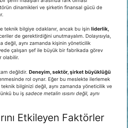
n bir şefin maaşları arasında fark olması
törün dinamikleri ve şirketin finansal gücü de
r.
ece teknik bilgiye odaklanır, ancak bu işin
liderlik,
eriler de gerektirdiğini unutmayalım. Dolayısıyla,
 değil, aynı zamanda kişinin yöneticilik
lyede çalışan şef ile büyük bir fabrikada görev
olabilir.
akam değildir.
Deneyim, sektör, şirket büyüklüğü
enmesinde rol oynar. Eğer bu meslekte ilerlemek
teknik bilginizi değil, aynı zamanda yöneticilik ve
 Çünkü bu iş
sadece metalin ısısını değil, aynı
rını Etkileyen Faktörler