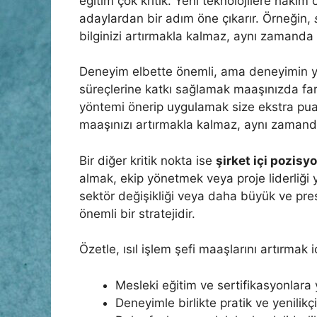
eğitim çok kritik. Yeni teknolojilere hakim 
adaylardan bir adım öne çıkarır. Örneğin,
bilginizi artırmakla kalmaz, aynı zamanda
Deneyim elbette önemli, ama deneyimin 
süreçlerine katkı sağlamak maaşınızda fark y
yöntemi önerip uygulamak size ekstra pua
maaşınızı artırmakla kalmaz, aynı zamand
Bir diğer kritik nokta ise
şirket içi pozisy
almak, ekip yönetmek veya proje liderliği 
sektör değişikliği veya daha büyük ve prest
önemli bir stratejidir.
Özetle, ısıl işlem şefi maaşlarını artırmak i
Mesleki eğitim ve sertifikasyonlara
Deneyimle birlikte pratik ve yenilikç