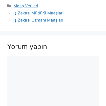
Kategoriler
Maaş Verileri
İş Zekası Müdürü Maaşları
İş Zekası Uzmanı Maaşları
Yorum yapın
Yorum