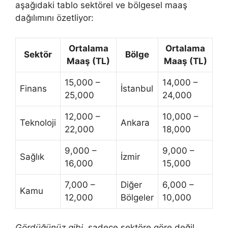
aşağıdaki tablo sektörel ve bölgesel maaş
dağılımını özetliyor:
Ortalama
Ortalama
Sektör
Bölge
Maaş (TL)
Maaş (TL)
15,000 –
14,000 –
Finans
İstanbul
25,000
24,000
12,000 –
10,000 –
Teknoloji
Ankara
22,000
18,000
9,000 –
9,000 –
Sağlık
İzmir
16,000
15,000
7,000 –
Diğer
6,000 –
Kamu
12,000
Bölgeler
10,000
Gördüğünüz gibi
, sadece sektöre göre değil,