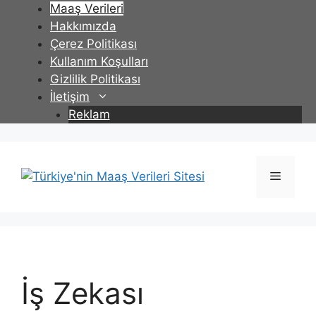
İçeriğe
Maaş Verileri
atla
Hakkımızda
Çerez Politikası
Kullanım Koşulları
Gizlilik Politikası
İletişim
Reklam
Menü
İş Zekası