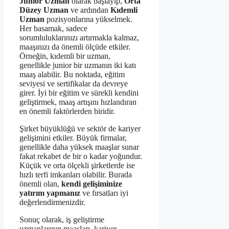
Junior Uzman
olarak başlayıp,
Orta
Düzey Uzman
ve ardından
Kıdemli
Uzman
pozisyonlarına yükselmek.
Her basamak, sadece
sorumluluklarınızı artırmakla kalmaz,
maaşınızı da önemli ölçüde etkiler.
Örneğin, kıdemli bir uzman,
genellikle junior bir uzmanın iki katı
maaş alabilir. Bu noktada, eğitim
seviyesi ve sertifikalar da devreye
girer. İyi bir eğitim ve sürekli kendini
geliştirmek, maaş artışını hızlandıran
en önemli faktörlerden biridir.
Şirket büyüklüğü ve sektör de kariyer
gelişimini etkiler. Büyük firmalar,
genellikle daha yüksek maaşlar sunar
fakat rekabet de bir o kadar yoğundur.
Küçük ve orta ölçekli şirketlerde ise
hızlı terfi imkanları olabilir. Burada
önemli olan,
kendi gelişiminize
yatırım yapmanız
ve fırsatları iyi
değerlendirmenizdir.
Sonuç olarak, iş geliştirme
uzmanlarının maaşları, kariyer