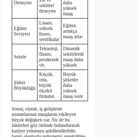
Deneyim
daha
sektörel
yüksek
deneyim
maaş
Lisans,
Eğitim
Eğitim
yüksek
arttıkça
Seviyesi
lisans,
maaş artar
sertifikalar
Teknoloji,
Dinamik
finans,
sektörlerde
Sektör
perakende
maaş daha
vb.
yüksek
Küçük,
Büyük
orta,
şirketler
Şirket
büyük
daha
Büyüklüğü
ölçekli
yüksek
firmalar
maaş verir
Sonuç olarak, iş geliştirme
uzmanlarının maaşlarını etkileyen
birçok değişken var. Siz de bu
faktörleri göz önünde bulundurarak
kariyer yolunuzu şekillendirebilir,
hangi alanlarda gelişmeniz gerektiğine