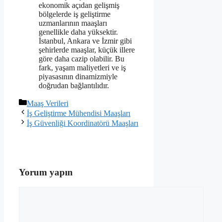
ekonomik açıdan gelişmiş
bölgelerde iş geliştirme
uzmanlarının maaşları
genellikle daha yüksektir.
İstanbul, Ankara ve İzmir gibi
şehirlerde maaşlar, küçük illere
göre daha cazip olabilir. Bu
fark, yaşam maliyetleri ve iş
piyasasının dinamizmiyle
doğrudan bağlantılıdır.
Kategoriler
Maaş Verileri
İş Geliştirme Mühendisi Maaşları
İş Güvenliği Koordinatörü Maaşları
Yorum yapın
Yorum