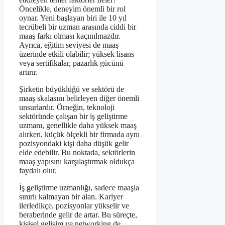
Öncelikle, deneyim önemli bir rol
oynar. Yeni başlayan biri ile 10 yıl
tecrübeli bir uzman arasında ciddi bir
maaş farkı olması kaçınılmazdır.
Ayrıca, eğitim seviyesi de maaş
üzerinde etkili olabilir; yüksek lisans
veya sertifikalar, pazarlık gücünü
artırır.
Şirketin büyüklüğü ve sektörü de
maaş skalasını belirleyen diğer önemli
unsurlardır. Örneğin, teknoloji
sektöründe çalışan bir iş geliştirme
uzmanı, genellikle daha yüksek maaş
alırken, küçük ölçekli bir firmada aynı
pozisyondaki kişi daha düşük gelir
elde edebilir. Bu noktada, sektörlerin
maaş yapısını karşılaştırmak oldukça
faydalı olur.
İş geliştirme uzmanlığı, sadece maaşla
sınırlı kalmayan bir alan. Kariyer
ilerledikçe, pozisyonlar yükselir ve
beraberinde gelir de artar. Bu süreçte,
kişisel gelişim ve networking de