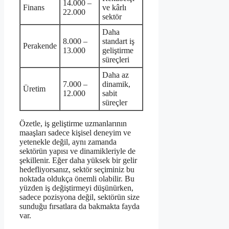
14.000 –
Finans
ve kârlı
22.000
sektör
Daha
8.000 –
standart iş
Perakende
13.000
geliştirme
süreçleri
Daha az
7.000 –
dinamik,
Üretim
12.000
sabit
süreçler
Özetle, iş geliştirme uzmanlarının
maaşları sadece kişisel deneyim ve
yetenekle değil, aynı zamanda
sektörün yapısı ve dinamikleriyle de
şekillenir. Eğer daha yüksek bir gelir
hedefliyorsanız, sektör seçiminiz bu
noktada oldukça önemli olabilir. Bu
yüzden iş değiştirmeyi düşünürken,
sadece pozisyona değil, sektörün size
sunduğu fırsatlara da bakmakta fayda
var.