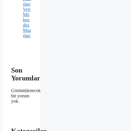
şları
Veri
Mü
hen
disi
Maa
şları
Son
Yorumlar
Görüntülenecek
bir yorum
yok.
Kategoriler