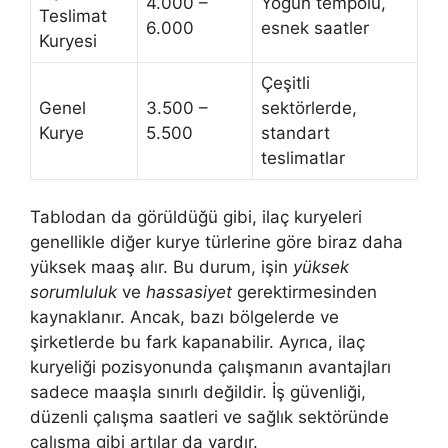
4.000 –
Yoğun tempolu,
Teslimat
6.000
esnek saatler
Kuryesi
Çeşitli
Genel
3.500 –
sektörlerde,
Kurye
5.500
standart
teslimatlar
Tablodan da görüldüğü gibi, ilaç kuryeleri
genellikle diğer kurye türlerine göre biraz daha
yüksek maaş alır. Bu durum, işin
yüksek
sorumluluk
ve
hassasiyet
gerektirmesinden
kaynaklanır. Ancak, bazı bölgelerde ve
şirketlerde bu fark kapanabilir. Ayrıca, ilaç
kuryeliği pozisyonunda çalışmanın avantajları
sadece maaşla sınırlı değildir. İş güvenliği,
düzenli çalışma saatleri ve sağlık sektöründe
çalışma gibi artılar da vardır.