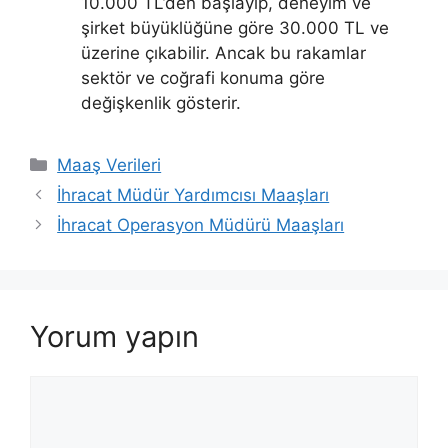
10.000 TL’den başlayıp, deneyim ve
şirket büyüklüğüne göre 30.000 TL ve
üzerine çıkabilir. Ancak bu rakamlar
sektör ve coğrafi konuma göre
değişkenlik gösterir.
Kategoriler
Maaş Verileri
İhracat Müdür Yardımcısı Maaşları
İhracat Operasyon Müdürü Maaşları
Yorum yapın
Yorum