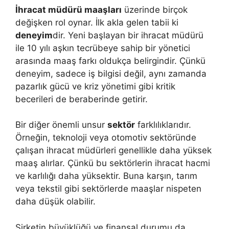
İhracat müdürü maaşları
üzerinde birçok
değişken rol oynar. İlk akla gelen tabii ki
deneyim
dir. Yeni başlayan bir ihracat müdürü
ile 10 yılı aşkın tecrübeye sahip bir yönetici
arasında maaş farkı oldukça belirgindir. Çünkü
deneyim, sadece iş bilgisi değil, aynı zamanda
pazarlık gücü ve kriz yönetimi gibi kritik
becerileri de beraberinde getirir.
Bir diğer önemli unsur
sektör
farklılıklarıdır.
Örneğin, teknoloji veya otomotiv sektöründe
çalışan ihracat müdürleri genellikle daha yüksek
maaş alırlar. Çünkü bu sektörlerin ihracat hacmi
ve karlılığı daha yüksektir. Buna karşın, tarım
veya tekstil gibi sektörlerde maaşlar nispeten
daha düşük olabilir.
Şirketin büyüklüğü ve finansal durumu da