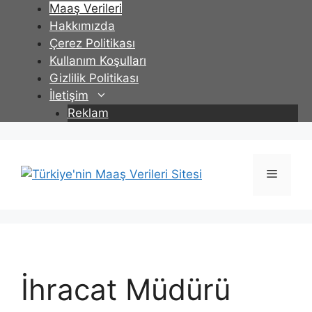
İçeriğe
Maaş Verileri
atla
Hakkımızda
Çerez Politikası
Kullanım Koşulları
Gizlilik Politikası
İletişim
Reklam
Menü
İhracat Müdürü