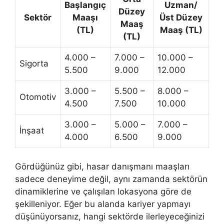
Başlangıç
Uzman/
Düzey
Sektör
Maaşı
Üst Düzey
Maaş
(TL)
Maaş (TL)
(TL)
4.000 –
7.000 –
10.000 –
Sigorta
5.500
9.000
12.000
3.000 –
5.500 –
8.000 –
Otomotiv
4.500
7.500
10.000
3.000 –
5.000 –
7.000 –
İnşaat
4.000
6.500
9.000
Gördüğünüz gibi, hasar danışmanı maaşları
sadece deneyime değil, aynı zamanda sektörün
dinamiklerine ve çalışılan lokasyona göre de
şekilleniyor. Eğer bu alanda kariyer yapmayı
düşünüyorsanız, hangi sektörde ilerleyeceğinizi