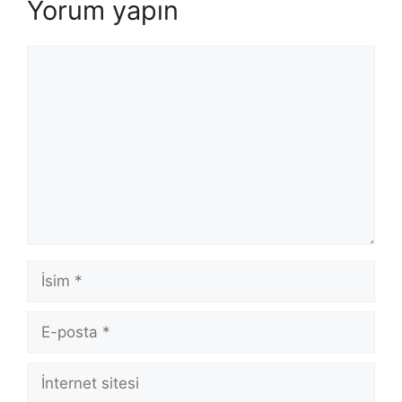
Yorum yapın
Yorum
İsim
E-
posta
İnternet
sitesi