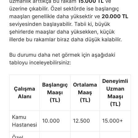
uzmanlık arttıkça bu rakam
15.000 TL
ve
üzerine çıkabilir. Özel sektörde ise başlangıç
maaşları genellikle daha yüksektir ve
20.000 TL
seviyesinden başlayabilir. Tabii ki, büyük
şehirlerde maaşlar daha yüksekken, küçük
illerde bu rakamlar biraz daha düşük kalabilir.
Bu durumu daha net görmek için aşağıdaki
tabloyu inceleyebilirsiniz:
Deneyimli
Başlangıç
Ortalama
Çalışma
Uzman
Maaşı
Maaş
Alanı
Maaşı
(TL)
(TL)
(TL)
Kamu
10.000
12.500
15.000+
Hastanesi
Özel