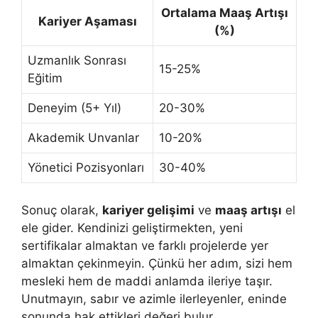
Ortalama Maaş Artışı
Kariyer Aşaması
(%)
Uzmanlık Sonrası
15-25%
Eğitim
Deneyim (5+ Yıl)
20-30%
Akademik Unvanlar
10-20%
Yönetici Pozisyonları
30-40%
Sonuç olarak,
kariyer gelişimi
ve
maaş artışı
el
ele gider. Kendinizi geliştirmekten, yeni
sertifikalar almaktan ve farklı projelerde yer
almaktan çekinmeyin. Çünkü her adım, sizi hem
mesleki hem de maddi anlamda ileriye taşır.
Unutmayın, sabır ve azimle ilerleyenler, eninde
sonunda hak ettikleri değeri bulur.