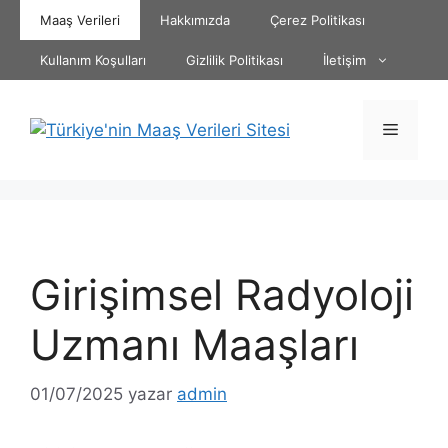
İçeriğe
Maaş Verileri
Hakkımızda
Çerez Politikası
atla
Kullanım Koşulları
Gizlilik Politikası
İletişim
Menü
Girişimsel Radyoloji
Uzmanı Maaşları
01/07/2025
yazar
admin