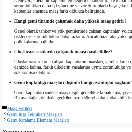
Deneyim, adeta bir kaptanın en değerli hazinesidir. Ne kadar ç
sorumlulukları daha iyi yönetme ve zor durumlarla başa çıkma k
kaptanlar arasında maaş farkı oldukça belirgindir.
Hangi gemi türünde çalışmak daha yüksek maaş getirir?
Genel olarak tanker ve yük gemilerinde çalışan kaptanlar, yolc
riskleri ve sorumluluklar daha fazladır. Ancak bazı lüks yolcu 
politikalarına bağlıdır.
Uluslararası sularda çalışmak maaşı nasıl etkiler?
Uluslararası sularda çalışan kaptanların maaşları, yerel sularda 
denizde kalma, farklı ülkelerin yasalarına uyma zorunluluğu ve ar
söz konusu olabilir.
Gemi kaptanlığı maaşları dışında hangi avantajlar sağlanır
Gemi kaptanları sadece maaş değil, genellikle konaklama, yiyecek
Bu avantajlar, denizde geçirilen uzun süreyi daha katlanabilir kıl
Kategoriler
Maaş Verileri
Gemi İnşa Teknikeri Maaşları
Gemi Kiralama Elemanı Maaşları
Yorum yapın