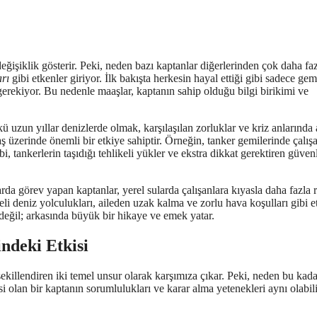
değişiklik gösterir. Peki, neden bazı kaptanlar diğerlerinden çok daha fa
arı
gibi etkenler giriyor. İlk bakışta herkesin hayal ettiği gibi sadece gem
rekiyor. Bu nedenle maaşlar, kaptanın sahip olduğu bilgi birikimi ve
ü uzun yıllar denizlerde olmak, karşılaşılan zorluklar ve kriz anlarında 
aaş üzerinde önemli bir etkiye sahiptir. Örneğin, tanker gemilerinde çalış
 tankerlerin taşıdığı tehlikeli yükler ve ekstra dikkat gerektiren güven
larda görev yapan kaptanlar, yerel sularda çalışanlara kıyasla daha fazla r
li deniz yolculukları, aileden uzak kalma ve zorlu hava koşulları gibi e
değil; arkasında büyük bir hikaye ve emek yatar.
ndeki Etkisi
ekillendiren iki temel unsur olarak karşımıza çıkar. Peki, neden bu kada
 olan bir kaptanın sorumlulukları ve karar alma yetenekleri aynı olabil