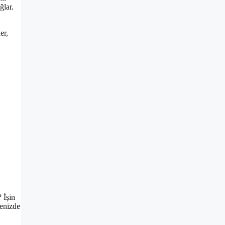
ğlar.
er,
 İşin
denizde