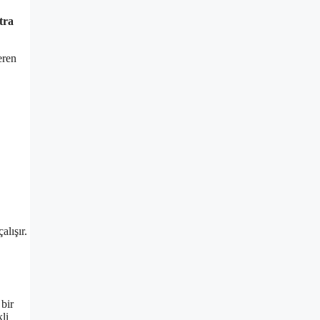
tra
eren
alışır.
 bir
kli