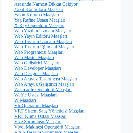
Arasında Narhost Dikkat Çekiyor
Yakıt Kontrolörü Maaşları
Yakın Koruma Maaşları
Yağ Rafine Ustası Maaşları
X-Ray Operatörü Maaşları
Web Yazılım Uzmanı Maaşları
Web Yayın Editörü Maaşları
Web Tasarım Uzmanı Maaşları
Web Tasarım Eğitmeni Maaşları
Web Programcısı Maaşları
Web Master Maaşları
Web Geliştirici Maaşları
Web Developer Maaşları
Web Designer Maaşları
Web Arayüz Tasarımcısı Maaşları
Web Arayüz Geliştirici Maaşları
Wearcadfe Operatörü Maaşları
Waffle Ustası Maaşları
W Maaşları
Vtr Operatörü Maaşları
VRF Sistem Satış Yöneticisi Maaşları
VRF Klima Ustası Maaşları
Vize Sorumlusu Maaşları
Viyol Makinesi Operatörü Maaşları
Vitrin Tasarım Sorumlusu Maaşları