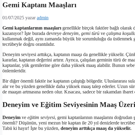
Gemi Kaptanı Maaşları
01/07/2025
yazar
admin
Gemi kaptanlarının maaşları
genellikle birçok faktöre bağlı olarak 
kazanıyor? İşte burada devreye
deneyim
,
gemi türü
ve
çalışma koşull
kullanmak değil, aynı zamanda büyük bir sorumluluğu da üstlenmek ge
tecrübeyle doğru orantılıdır.
Deneyim seviyesi arttıkça, kaptanın maaşı da genellikle yükselir. Çünk
kararlar, kaptanın değerini artırır. Ayrıca, çalışılan geminin türü de m
kaptanlar, yük gemilerine göre daha yüksek maaş alabilir. Bunun sebebi,
önlemleridir.
Bir diğer önemli faktör ise kaptanın çalıştığı bölgedir. Uluslararası su
alır ve bu yüzden genellikle daha yüksek maaş talep ederler. Uzun süre
de maaşın artmasına neden olur. Kısacası, sadece bir rakamdan ibaret 
Deneyim ve Eğitim Seviyesinin Maaş Üzeri
Deneyim
ve
eğitim seviyesi
, gemi kaptanlarının maaşlarını doğrudan ş
önemli? Düşünün, yeni mezun bir kaptan ile 20 yıl denizlerde tecrübesi
Tabii ki hayır! İşte bu yüzden,
deneyim arttıkça maaş da yükselir.