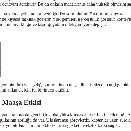
e deneyim gerektirir. Bu da onların maaşlarının daha yüksek olmasını sa
da yüzlerce yolcunun güvenliğinden sorumludur. Bu durum, stres ve
e kıyasla farklılık gösterir. Yük gemileri ise çeşitlilik gösterir; konteyn
geminin büyüklüğü ve taşıdığı yükün niteliğine göre değişir.
minin türü ve taşıdığı sorumlulukla da şekillenir. Sizce, hangi gemide
i anlamak için iyi bir ipucu olabilir.
n Maaşa Etkisi
yapanlara kıyasla genellikle daha yüksek maaş alırlar. Peki, neden böyle?
oşullarının zorluğu da var. Uluslararası görevlerde, kaptanlar uzun süre 
nda yol alırlar. Tüm bu faktörler, maaş paketine ekstra katkı sağlar.