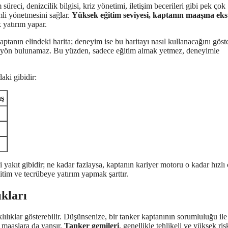
 süreci, denizcilik bilgisi, kriz yönetimi, iletişim becerileri gibi pek çok
mli yönetmesini sağlar.
Yüksek eğitim seviyesi, kaptanın maaşına eks
 yatırım yapar.
aptanın elindeki harita; deneyim ise bu haritayı nasıl kullanacağını göst
ru yön bulunamaz. Bu yüzden, sadece eğitim almak yetmez, deneyimle
aki gibidir:
ş
 yakıt gibidir; ne kadar fazlaysa, kaptanın kariyer motoru o kadar hızlı ç
tim ve tecrübeye yatırım yapmak şarttır.
kları
lılıklar gösterebilir. Düşünsenize, bir tanker kaptanının sorumluluğu ile
, maaşlara da yansır.
Tanker gemileri
, genellikle tehlikeli ve yüksek ris