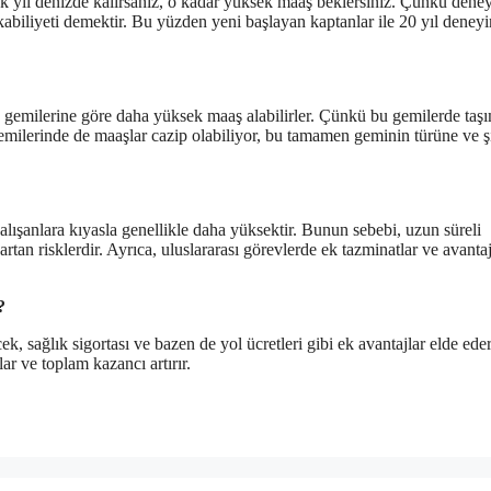
ok yıl denizde kalırsanız, o kadar yüksek maaş beklersiniz. Çünkü dene
abiliyeti demektir. Bu yüzden yeni başlayan kaptanlar ile 20 yıl deneyi
u gemilerine göre daha yüksek maaş alabilirler. Çünkü bu gemilerde taş
gemilerinde de maaşlar cazip olabiliyor, bu tamamen geminin türüne ve ş
çalışanlara kıyasla genellikle daha yüksektir. Bunun sebebi, uzun süreli
tan risklerdir. Ayrıca, uluslararası görevlerde ek tazminatlar ve avantaj
?
, sağlık sigortası ve bazen de yol ücretleri gibi ek avantajlar elde eder
ar ve toplam kazancı artırır.