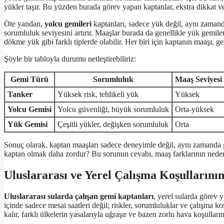
yükler taşır. Bu yüzden burada görev yapan kaptanlar, ekstra dikkat v
Öte yandan,
yolcu gemileri
kaptanları, sadece yük değil, aynı zaman
sorumluluk seviyesini artırır. Maaşlar burada da genellikle yük gemilerin
dökme yük gibi farklı tiplerde olabilir. Her biri için kaptanın maaşı, 
Şöyle bir tabloyla durumu netleştirebiliriz:
Gemi Türü
Sorumluluk
Maaş Seviyesi
Tanker
Yüksek risk, tehlikeli yük
Yüksek
Yolcu Gemisi
Yolcu güvenliği, büyük sorumluluk
Orta-yüksek
Yük Gemisi
Çeşitli yükler, değişken sorumluluk
Orta
Sonuç olarak, kaptan maaşları sadece deneyimle değil, aynı zamanda ge
kaptan olmak daha zordur? Bu sorunun cevabı, maaş farklarının nedenin
Uluslararası ve Yerel Çalışma Koşullarını
Uluslararası sularda çalışan gemi kaptanları
, yerel sularda görev 
içinde sadece mesai saatleri değil; riskler, sorumluluklar ve çalışma k
kalır, farklı ülkelerin yasalarıyla uğraşır ve bazen zorlu hava koşulları