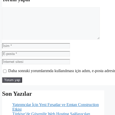
Yorum
İsim
E-
posta
İnternet
sitesi
Daha sonraki yorumlarımda kullanılması için adım, e-posta adresim
Son Yazılar
Yatırımcılar İçin Yeni Fırsatlar ve Emtan Construction
Etkisi
Türkiye’de Güvenilir Web Hosting Sağlayıcıları