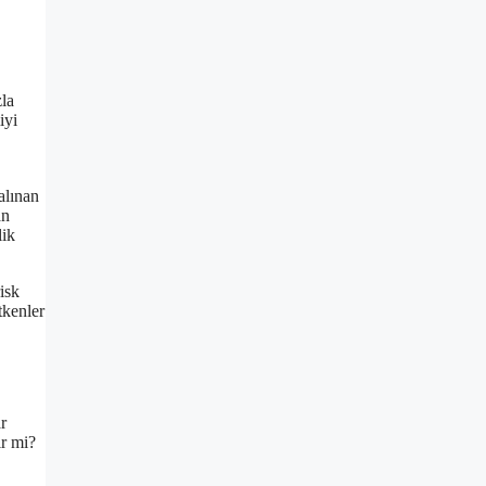
zla
iyi
alınan
an
lik
isk
tkenler
r
ir mi?