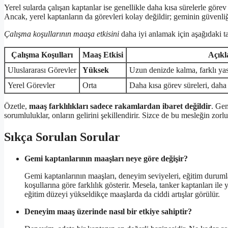
Yerel sularda çalışan kaptanlar ise genellikle daha kısa sürelerle görev
Ancak, yerel kaptanların da görevleri kolay değildir; geminin güvenl
Çalışma koşullarının maaşa etkisini
daha iyi anlamak için aşağıdaki t
Çalışma Koşulları
Maaş Etkisi
Açık
Uluslararası Görevler
Yüksek
Uzun denizde kalma, farklı yas
Yerel Görevler
Orta
Daha kısa görev süreleri, daha 
Özetle,
maaş farklılıkları sadece rakamlardan ibaret değildir
. Gem
sorumluluklar, onların gelirini şekillendirir. Sizce de bu mesleğin zorl
Sıkça Sorulan Sorular
Gemi kaptanlarının maaşları neye göre değişir?
Gemi kaptanlarının maaşları, deneyim seviyeleri, eğitim durumları
koşullarına göre farklılık gösterir. Mesela, tanker kaptanları il
eğitim düzeyi yükseldikçe maaşlarda da ciddi artışlar görülür.
Deneyim maaş üzerinde nasıl bir etkiye sahiptir?