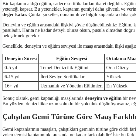
Bir kaptanın aldığı eğitim, sadece sertifikalardan ibaret değildir. Eğitim
yeteneği kapsar. Bu yetenekler, kaptanın gemiyi daha güvenli ve veri
değer katar.
Çünkü şirketler, donanımlı ve bilgili kaptanlara daha çok
Deneyim ve eğitim arasındaki ilişkiyi şöyle düşünebilirsiniz: Eğitim, k
pusuladır. Harita ne kadar detaylı olursa olsun, pusula olmadan doğ
pekiştirmek gerekir.
Genellikle, deneyim ve eğitim seviyesi ile maaş arasındaki ilişki aşağıd
Deneyim Süresi
Eğitim Seviyesi
Ortalama Maa
0-5 yıl
Temel Denizcilik Eğitimi
Orta Düzey
6-15 yıl
İleri Seviye Sertifikalar
Yüksek
16+ yıl
Uzmanlık ve Yönetim Eğitimleri
En Yüksek
Sonuç olarak, gemi kaptanlığı maaşlarında
deneyim ve eğitim
bir nevi
Bu yüzden, denizcilikte uzun soluklu bir yolculuk düşünüyorsanız, eği
Çalışılan Gemi Türüne Göre Maaş Farklılı
Gemi kaptanlarının maaşları, çalıştıkları geminin türüne göre ciddi fark
yolcu gemisi kaptanınınki arasında ne kadar fark olabilir? İşte bu fark