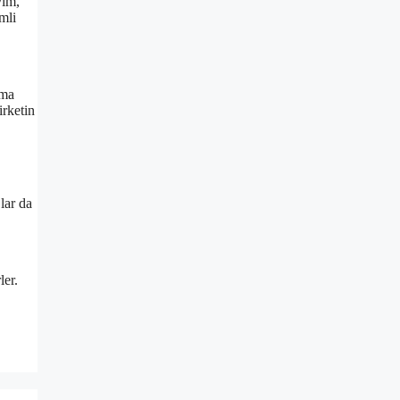
yim,
mli
ıma
irketin
lar da
ler.